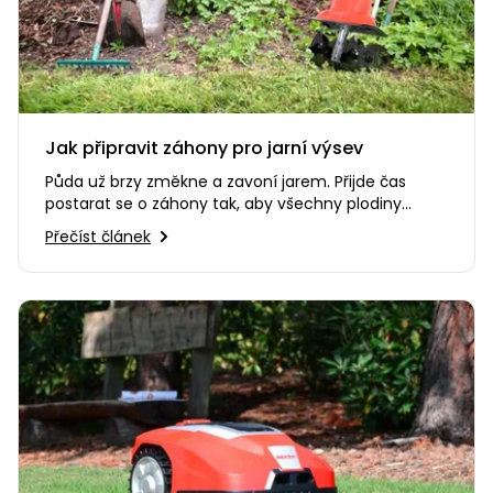
Jak připravit záhony pro jarní výsev
Půda už brzy změkne a zavoní jarem. Přijde čas
postarat se o záhony tak, aby všechny plodiny
mohly růst k naší radosti…
Přečíst článek