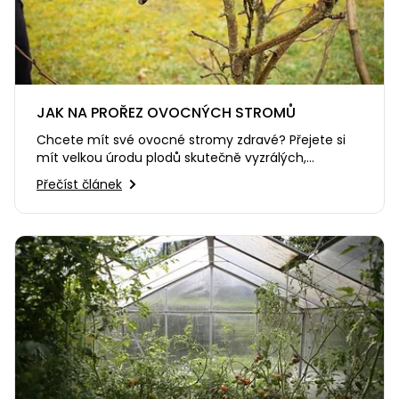
JAK NA PROŘEZ OVOCNÝCH STROMŮ
Chcete mít své ovocné stromy zdravé? Přejete si
mít velkou úrodu plodů skutečně vyzrálých,
chutných a sladkých? Měli…
Přečíst článek