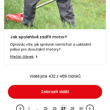
Jak spolehlivě zadřít motor?
Opravdu víte, jak správně namíchat a uskladnit
palivo pro dvoutakní motory?
Přečíst článek
Viděli jste 432 z 469 článků
Zobrazit další
1
…
25
26
27
28
30