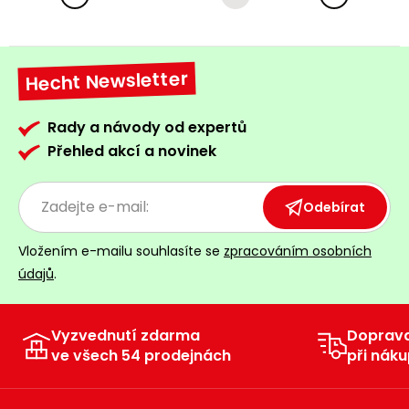
Hecht Newsletter
Rady a návody od expertů
Přehled akcí a novinek
Odebírat
Vložením e-mailu souhlasíte se
zpracováním osobních
údajů
.
Vyzvednutí zdarma
Doprav
ve všech 54 prodejnách
při náku