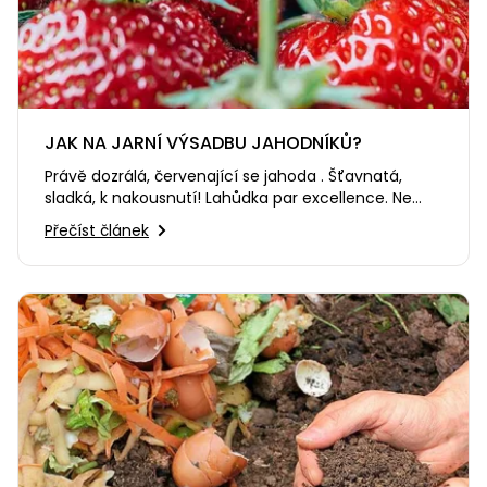
JAK NA JARNÍ VÝSADBU JAHODNÍKŮ?
Právě dozrálá, červenající se jahoda . Šťavnatá,
sladká, k nakousnutí! Lahůdka par excellence. Ne
nadarmo symbol lásky…
Přečíst článek