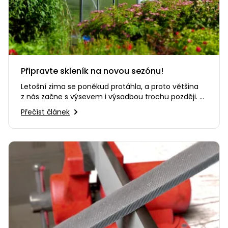
Připravte skleník na novou sezónu!
Letošní zima se poněkud protáhla, a proto většina
z nás začne s výsevem i výsadbou trochu později. Ti
nedočkaví již…
Přečíst článek