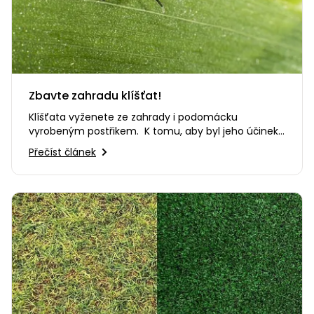
Nabíječky
Ruční
nářadí
Příslušenství
Rozmetadla
a posypové
vozíky
Zbavte zahradu klíšťat!
Topidla
Klíšťata vyženete ze zahrady i podomácku
Zametací
vyrobeným postřikem. K tomu, aby byl jeho účinek
stroje
Navijáky
co nejlepší, je však nutné…
Přečíst článek
a kladky
Sněhové
frézy
Sněhová
hrabla,
škrabky
na led
Příslušenství