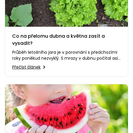
Co na přelomu dubna a května zasít a
vysadit?
Průběh letošního jara je v porovnání s předchozími
roky poněkud nezvyklý. S mrazy v dubnu počítal asi
málokdo. Sezóna…
Přečíst článek