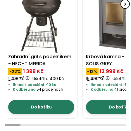
Nabíječky
Ruční
nářadí
Příslušenství
Rozmetadla
a posypové
vozíky
Topidla
Zametací
Zahradní gril s popelníkem
Krbová kamna - H
stroje
Navijáky
- HECHT MERIDA
SOLIS GREY
a kladky
Sněhové
1 399 Kč
13 999 Kč
-22%
-12%
frézy
1 799 Kč
Ušetříte 400 Kč
15 990 Kč
Ušetříte 
Ihned k odeslání >10 ks
Ihned k odeslání >10 
Sněhová
K odběru na
54 prodejnách
K odběru na
41 prode
hrabla,
škrabky
Do košíku
Do košíku
na led
Příslušenství