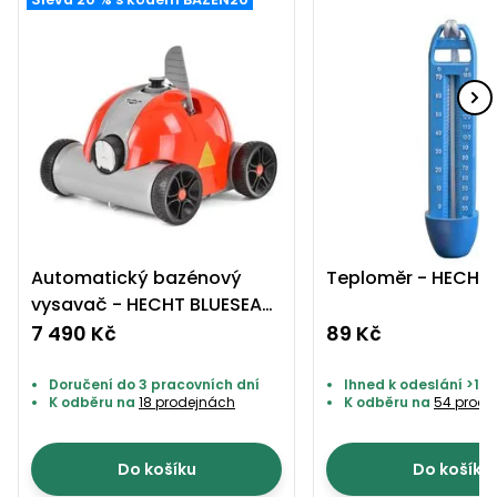
Automatický bazénový
Teploměr - HECHT 
vysavač - HECHT BLUESEA
80
7 490 Kč
89 Kč
Doručení do 3 pracovních dní
Ihned k odeslání >10 
K odběru na
18 prodejnách
K odběru na
54 prode
Do košíku
Do košíku