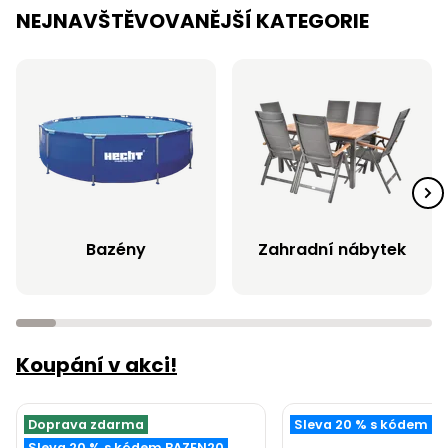
NEJNAVŠTĚVOVANĚJŠÍ KATEGORIE
Bazény
Zahradní nábytek
Koupání v akci!
Doprava zdarma
Sleva 20 % s kódem B
Sleva 20 % s kódem BAZEN20