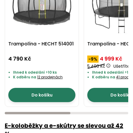
Trampolína - HECHT 514001
Trampolína - HECH
4 790 Kč
4 999 Kč
-9%
5 490 Kč
Ušetříte 
Ihned k odeslání >10 ks
Ihned k odeslání >10 
K odběru na
12 prodejnách
K odběru na
41 prode
Do košíku
Do košíku
E-koloběžky a e-skútry se slevou až 42