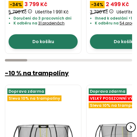
3 799 Kč
2 499 Kč
-34%
-34%
5 790 Kč
Ušetříte 1 991 Kč
3 790 Kč
Ušetříte 1
Doručení do 3 pracovních dní
Ihned k odeslání >10 
K odběru na
31 prodejnách
K odběru na
54 prode
Do košíku
Do košíku
-10 % na trampolíny
Doprava zdarma
Doprava zdarma
Sleva 10% na trampolíny
VELKÝ POSEZONNÍ VÝP
Sleva 10% na trampol