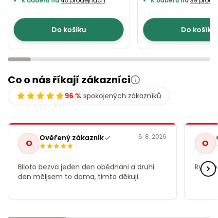
K odběru na
45 prodejnách
K odběru na
39 prode
Do košíku
Do košíku
Co o nás říkají zákazníci
96 %
spokojených zákazníků
6. 8. 2026
Ověřený zákazník
O
O
Biloto bezva jeden den obědnani a druhi
Rychlo
den měljsem to doma, timto děkuji.