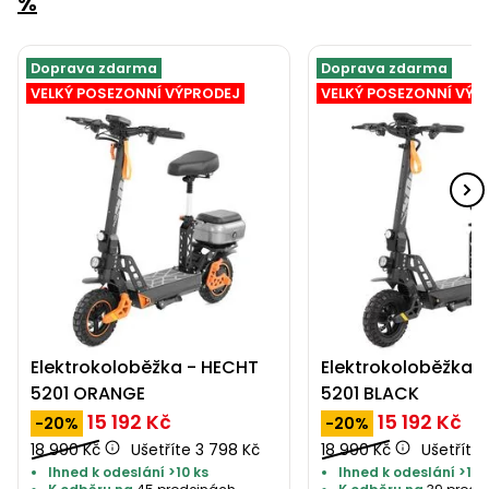
%
Doprava zdarma
Doprava zdarma
VELKÝ POSEZONNÍ VÝPRODEJ
VELKÝ POSEZONNÍ VÝP
Elektrokoloběžka - HECHT
Elektrokoloběžka 
5201 ORANGE
5201 BLACK
15 192 Kč
15 192 Kč
-20%
-20%
18 990 Kč
Ušetříte 3 798 Kč
18 990 Kč
Ušetříte
Ihned k odeslání >10 ks
Ihned k odeslání >10 