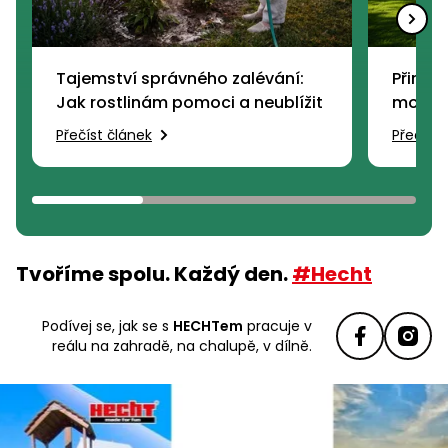
Tajemství správného zalévání:
Přiroze
Jak rostlinám pomoci a neublížit
modern
vzrost
Přečíst článek
Přečíst 
Tvoříme spolu. Každý den.
#Hecht
Podívej se, jak se s
HECHTem
pracuje
v
reálu na zahradě, na chalupě, v dílně.