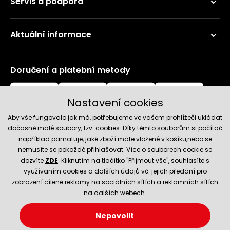
Servis a podpora
Aktuální informace
Doručení a platební metody
Nastavení cookies
Aby vše fungovalo jak má, potřebujeme ve vašem prohlížeči ukládat
dočasně malé soubory, tzv. cookies. Díky těmto souborům si počítač
například pamatuje, jaké zboží máte vložené v košíku,nebo se
nemusíte se pokaždé přihlašovat. Více o souborech cookie se
Spolehlivý obchod
dozvíte
ZDE
. Kliknutím na tlačítko "Přijmout vše", souhlasíte s
využívaním cookies a dalších údajů vč. jejich předání pro
zobrazení cílené reklamy na sociálních sítích a reklamních sítích
na dalších webech.
Nepovolit