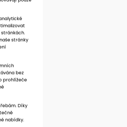
 analytické
timalizovat
h stránkách.
 naše stránky
ení
amních
skávána bez
ho prohlížeče
né
třebám. Díky
ytečně
é nabídky.