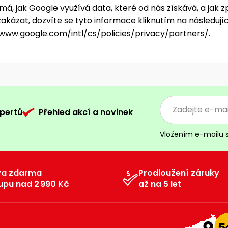
má, jak Google využívá data, které od nás získává, a jak 
akázat, dozvíte se tyto informace kliknutím na následujíc
/www.google.com/intl/cs/policies/privacy/partners/
.
pertů
Přehled akcí a novinek
Vložením e-mailu 
va zdarma
Prodloužení záruky
upu nad 2 990 Kč
až na 5 let