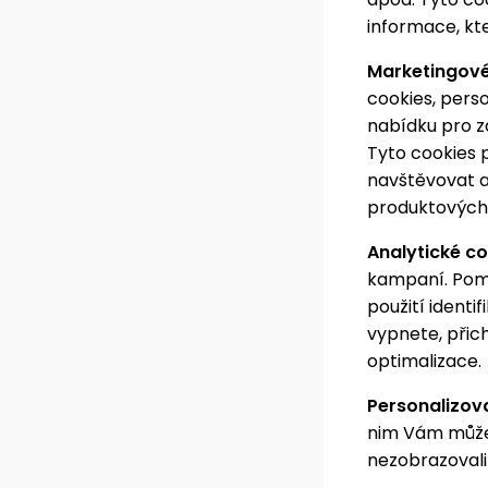
informace, kte
Marketingové
cookies, pers
nabídku pro z
Tyto cookies 
navštěvovat a
produktových 
Analytické c
kampaní. Pomá
použití identi
vypnete, při
optimalizace.
Personalizov
nim Vám může
nezobrazoval