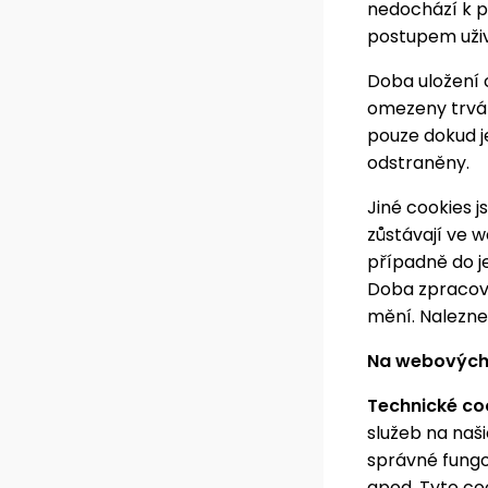
nedochází k p
postupem uživa
Doba uložení c
omezeny trvání
pouze dokud j
odstraněny.
Jiné cookies j
zůstávají ve 
případně do j
Doba zpracován
mění. Naleznet
Na webových 
Technické co
služeb na naši
správné fungov
apod. Tyto coo