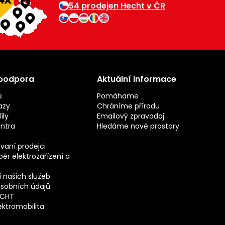
54 prodejen Hecht v ČR
 podpora
Aktuální informace
e
Pomáhame
azy
Chráníme přírodu
íly
Emailový zpravodaj
entra
Hledáme nové prostory
vaní prodejci
ěr elektrozařízení a
 našich služeb
sobních údajů
ECHT
ektromobilita