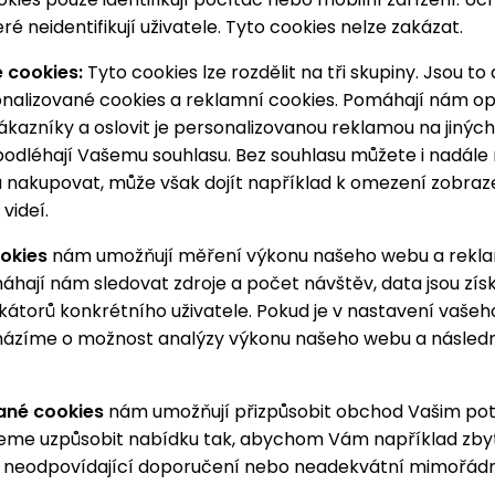
ré neidentifikují uživatele. Tyto cookies nelze zakázat.
 cookies:
Tyto cookies lze rozdělit na tři skupiny. Jsou to
onalizované cookies a reklamní cookies. Pomáhají nám op
ákazníky a oslovit je personalizovanou reklamou na jinýc
podléhají Vašemu souhlasu. Bez souhlasu můžete i nadále
 nakupovat, může však dojít například k omezení zobraz
videí.
ookies
nám umožňují měření výkonu našeho webu a rekl
hají nám sledovat zdroje a počet návštěv, data jsou zí
fikátorů konkrétního uživatele. Pokud je v nastavení vaše
cházíme o možnost analýzy výkonu našeho webu a násled
ané cookies
nám umožňují přizpůsobit obchod Vašim po
me uzpůsobit nabídku tak, abychom Vám například zb
i neodpovídající doporučení nebo neadekvátní mimořádn