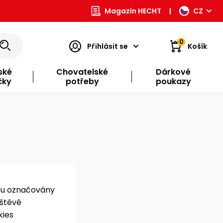
Magazín HECHT
|
CZ
0
Přihlásit se
Košík
ské
Chovatelské
Dárkové
čky
potřeby
poukazy
sou označovány
vštěvě
kies