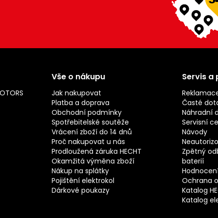
Vše o nákupu
Servis a
MOTORS
Jak nakupovat
Reklamac
Platba a doprava
Časté dot
Obchodní podmínky
Náhradní d
Spotřebitelské soutěže
Servisní c
Vrácení zboží do 14 dnů
Návody
Proč nakupovat u nás
Neautorizo
Prodloužená záruka HECHT
Zpětný odb
Okamžitá výměna zboží
baterií
Nákup na splátky
Hodnocení
Pojištění elektrokol
Ochrana o
Dárkové poukazy
Katalog H
Katalog el