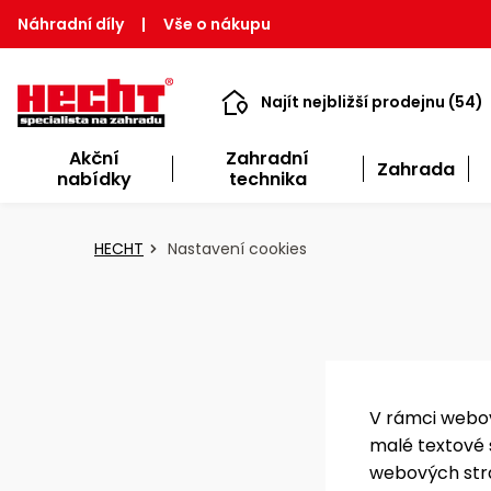
Náhradní díly
|
Vše o nákupu
Najít nejbližší prodejnu (54)
Akční
Zahradní
Zahrada
nabídky
technika
HECHT
Nastavení cookies
V rámci webov
malé textové 
webových strá