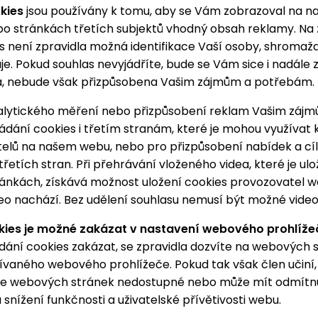
kies
jsou používány k tomu, aby se Vám zobrazoval na na
o stránkách třetích subjektů vhodný obsah reklamy. Na
s není zpravidla možná identifikace Vaší osoby, shromaž
e. Pokud souhlas nevyjádříte, bude se Vám sice i nadále
a, nebude však přizpůsobena Vašim zájmům a potřebám.
alytického měření nebo přizpůsobení reklam Vašim záj
dání cookies i třetím stranám, které je mohou využívat 
telů na našem webu, nebo pro přizpůsobení nabídek a cí
řetích stran. Při přehrávání vloženého videa, které je ulo
ránkách, získává možnost uložení cookies provozovatel w
eo nachází. Bez udělení souhlasu nemusí být možné video
kies je možné zakázat v nastavení webového prohlíže
ádání cookies zakázat, se zpravidla dozvíte na webových
vaného webového prohlížeče. Pokud tak však člen učiní
ce webových stránek nedostupné nebo může mít odmítnu
a snížení funkčnosti a uživatelské přívětivosti webu.