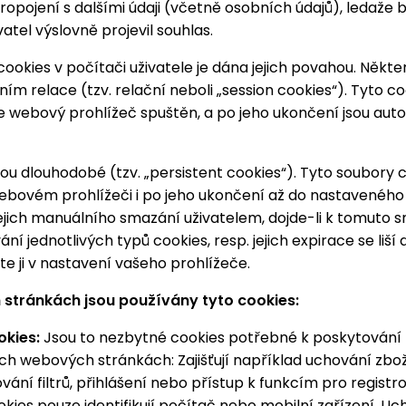
ropojení s dalšími údaji (včetně osobních údajů), ledaže
tel výslovně projevil souhlas.
ookies v počítači uživatele je dána jejich povahou. Někte
m relace (tzv. relační neboli „session cookies“). Tyto cook
e webový prohlížeč spuštěn, a po jeho ukončení jsou aut
sou dlouhodobé (tzv. „persistent cookies“). Tyto soubory 
webovém prohlížeči i po jeho ukončení až do nastaveného
ejich manuálního smazání uživatelem, dojde-li k tomuto s
í jednotlivých typů cookies, resp. jejich expirace se liší 
e ji v nastavení vašeho prohlížeče.
stránkách jsou používány tyto cookies:
okies:
Jsou to nezbytné cookies potřebné k poskytování 
ch webových stránkách: Zajišťují například uchování zboží
ání filtrů, přihlášení nebo přístup k funkcím pro regist
kies pouze identifikují počítač nebo mobilní zařízení. U