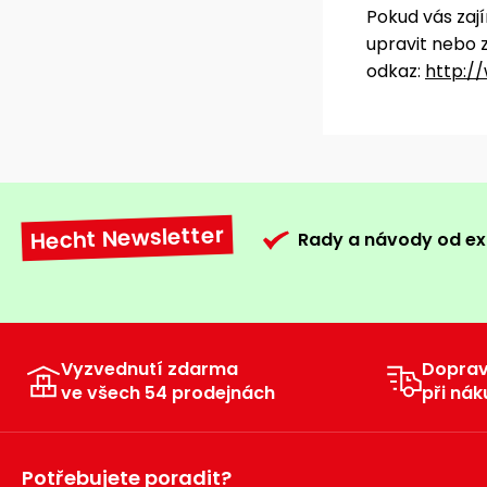
Pokud vás zají
upravit nebo z
odkaz:
http:/
Hecht Newsletter
Rady a návody od ex
Vyzvednutí zdarma
Dopra
ve všech 54 prodejnách
při nák
Potřebujete poradit?