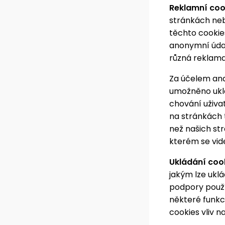
Reklamní coo
stránkách neb
těchto cookie
anonymní údaj
různá reklam
Za účelem an
umožněno uklá
chování uživa
na stránkách t
než našich st
kterém se vid
Ukládání coo
jakým lze ukl
podpory použí
některé funk
cookies vliv n