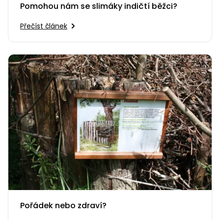
Pomohou nám se slimáky indičtí běžci?
Přečíst článek
Pořádek nebo zdraví?