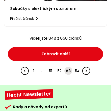
Sekačky s elektrickým startérem
Přečíst článek
Viděli jste 848 z 850 článků
Zobrazit další
1
…
51
52
53
54
Hecht Newsletter
Rady a návody od expertů