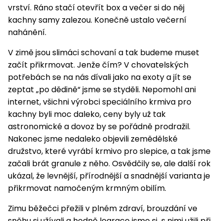
vrství. Ráno stačí otevřít box a večer si do něj
kachny samy zalezou. Konečně ustalo večerní
nahánění.
V zimě jsou slimáci schovaní a tak budeme muset
začít přikrmovat. Jenže čím? V chovatelských
potřebách se na nás dívali jako na exoty a jít se
zeptat „po dědině“ jsme se styděli. Nepomohl ani
internet, všichni výrobci speciálního krmiva pro
kachny byli moc daleko, ceny byly už tak
astronomické a dovoz by se pořádně prodražil.
Nakonec jsme nedaleko objevili zemědělské
družstvo, které vyrábí krmivo pro slepice, a tak jsme
začali brát granule z něho. Osvědčily se, ale další rok
ukázal, že levnější, přírodnější a snadnější varianta je
přikrmovat namočeným krmným obilím.
Zimu běžečci přežili v plném zdraví, brouzdání ve
sněhu si užívali a hodně legrace jsme si s nimi užili při