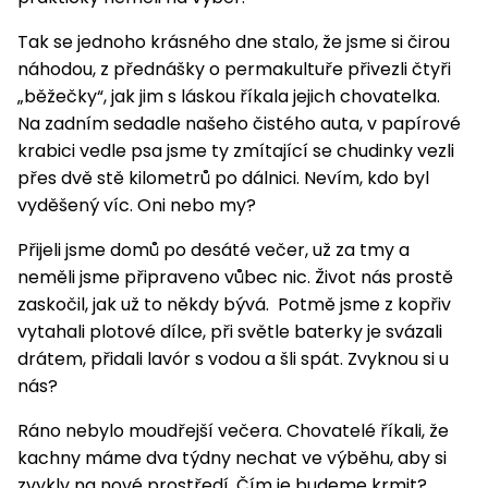
Nabíječky
Ruční
Tak se jednoho krásného dne stalo, že jsme si čirou
nářadí
náhodou, z přednášky o permakultuře přivezli čtyři
Příslušenství
„běžečky“, jak jim s láskou říkala jejich chovatelka.
Rozmetadla
Na zadním sedadle našeho čistého auta, v papírové
a posypové
vozíky
krabici vedle psa jsme ty zmítající se chudinky vezli
Topidla
přes dvě stě kilometrů po dálnici. Nevím, kdo byl
Zametací
vyděšený víc. Oni nebo my?
stroje
Navijáky
a kladky
Přijeli jsme domů po desáté večer, už za tmy a
Sněhové
neměli jsme připraveno vůbec nic. Život nás prostě
frézy
zaskočil, jak už to někdy bývá. Potmě jsme z kopřiv
Sněhová
vytahali plotové dílce, při světle baterky je svázali
hrabla,
drátem, přidali lavór s vodou a šli spát. Zvyknou si u
škrabky
nás?
na led
Ráno nebylo moudřejší večera. Chovatelé říkali, že
Příslušenství
kachny máme dva týdny nechat ve výběhu, aby si
zvykly na nové prostředí. Čím je budeme krmit?