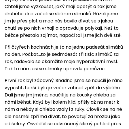
Chtěli jsme vyzkoušet, jaký mají apetýt a tak jsme
druhého dne začali se sběrem slimáků. Házeli jsme
jim je přes plot a moc nás bavilo dívat se s jakou
chutí se po nich vrhají a opravdu je polykají. Než to
běžce přestalo zajímat, napočítali jsme jich dvě stě.
Při čtyřech kachnách je to na jednu padesát slimáků
na den. Počkat...to je sedmdesát tři tisíc slimáků za
rok, radovala se okamžitě moje hyperaktivní mysl.
Tak to nám asi se slimáky opravdu pomůžou.
První rok byl zábavný. Snadno jsme se naučili je ráno
vypustit, horší bylo je večer zahnat zpět do výběhu.
Dali jsme jim jména, naučili je na kousky chleba za
námi běhat. Když byl kolem klid, přišly až na metr k
nám a někdy si chleba vzaly i z ruky. Člověk se na ně
ale nesměl zpříma dívat, to považují za hrozbu jako
od šelmy. Osvědčil se odvrácený šikmý pohled přes