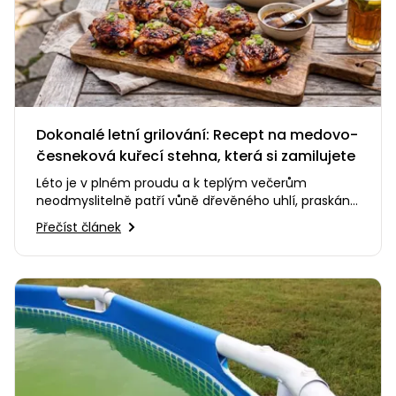
Dokonalé letní grilování: Recept na medovo-
česneková kuřecí stehna, která si zamilujete
Léto je v plném proudu a k teplým večerům
neodmyslitelně patří vůně dřevěného uhlí, praskání
ohně a smích s přáteli na…
Přečíst článek