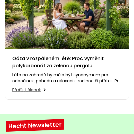
Oáza v rozpáleném létě: Proč vyměnit
polykarbonát za zelenou pergolu
Léto na zahradě by mělo být synonymem pro
odpočinek, pohodu a relaxaci s rodinou či přáteli. Pro
mnohé z nás se však…
Přečíst článek
Hecht Newsletter