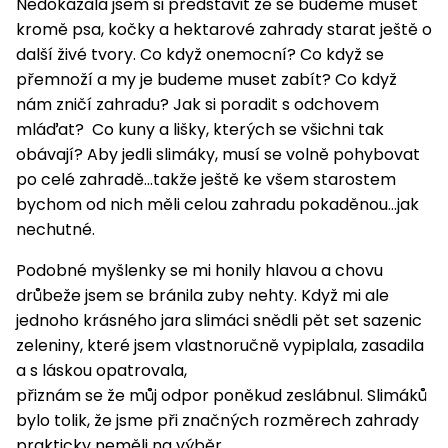
pojezdem
vozíky
Nedokázala jsem si představit že se budeme muset
Bagry
PROMINENT
větví
do
obrubníky
Příslušenství
Písek
kromě psa, kočky a hektarové zahrady starat ještě o
Pytle,
filtrace
Příslušenství
do
konve
další živé tvory. Co když onemocní? Co když se
Vibrační
Přilby
Stíníci
k sekačkám
Špalíkovače
filtrace
desky a
přemnoží a my je budeme muset zabít? Co když
textilie
Soustruhy
pěchy
nám zničí zahradu? Jak si poradit s odchovem
Náhradní
Doplňky
Fukary,
mláďat? Co kuny a lišky, kterých se všichni tak
nože
Transportéry,
vysavače
obávají? Aby jedli slimáky, musí se volně pohybovat
stavební
Zahradní
po celé zahradě...takže ještě ke všem starostem
stroje
Vozíky
Akumulátory
válce
bychom od nich měli celou zahradu pokaděnou...jak
a
Řezačky
kolečka
nechutné.
betonu
a
Čerpadla
Podobné myšlenky se mi honily hlavou a chovu
asfaltu
a
drůbeže jsem se bránila zuby nehty. Když mi ale
vodárny
jednoho krásného jara slimáci snědli pět set sazenic
Měřící
zeleniny, které jsem vlastnoručně vypiplala, zasadila
přístroje
Postřikovače
a s láskou opatrovala,
a rosiče
Ventilátory,
přiznám se že můj odpor poněkud zeslábnul. Slimáků
klimatizace
Vysokotlaké
bylo tolik, že jsme při značných rozměrech zahrady
čističe
prakticky neměli na výběr.