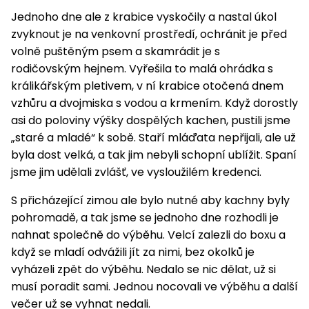
Jednoho dne ale z krabice vyskočily a nastal úkol
zvyknout je na venkovní prostředí, ochránit je před
volně puštěným psem a skamrádit je s
rodičovským hejnem. Vyřešila to malá ohrádka s
králikářským pletivem, v ní krabice otočená dnem
vzhůru a dvojmiska s vodou a krmením. Když dorostly
asi do poloviny výšky dospělých kachen, pustili jsme
„staré a mladé“ k sobě. Staří mláďata nepřijali, ale už
byla dost velká, a tak jim nebyli schopní ublížit. Spaní
jsme jim udělali zvlášť, ve vysloužilém kredenci.
S přicházející zimou ale bylo nutné aby kachny byly
pohromadě, a tak jsme se jednoho dne rozhodli je
nahnat společně do výběhu. Velcí zalezli do boxu a
když se mladí odvážili jít za nimi, bez okolků je
vyházeli zpět do výběhu. Nedalo se nic dělat, už si
musí poradit sami. Jednou nocovali ve výběhu a další
večer už se vyhnat nedali.