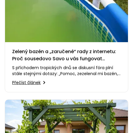
Zelený bazén a „zaručené“ rady z internetu:
Proč sousedovo Savo u vás fungovat
nebude?
S příchodem tropických dnů se diskusní fóra plní
stále stejnými dotazy: „Pomoc, zezelenal mi bazén,
co s tím?“
Přečíst článek