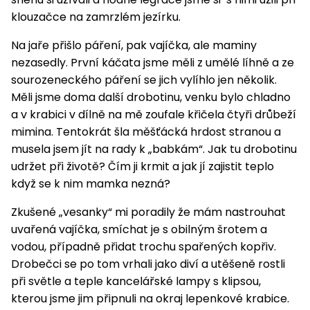
klouzačce na zamrzlém jezírku.
Na jaře přišlo páření, pak vajíčka, ale maminy
nezasedly. První káčata jsme měli z umělé líhně a ze
sourozeneckého páření se jich vylíhlo jen několik.
Měli jsme doma další drobotinu, venku bylo chladno
a v krabici v dílně na mě zoufale křičela čtyři drůbeží
mimina. Tentokrát šla měšťácká hrdost stranou a
musela jsem jít na rady k „babkám“. Jak tu drobotinu
udržet při životě? Čím ji krmit a jak jí zajistit teplo
když se k nim mamka nezná?
Zkušené „vesanky“ mi poradily že mám nastrouhat
uvařená vajíčka, smíchat je s obilným šrotem a
vodou, případně přidat trochu spařených kopřiv.
Drobečci se po tom vrhali jako diví a utěšeně rostli
při světle a teple kancelářské lampy s klipsou,
kterou jsme jim připnuli na okraj lepenkové krabice.