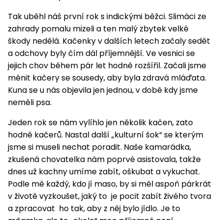
Tak uběhl náš první rok s indickými běžci. Slimáci ze
zahrady pomalu mizeli a ten malý zbytek velké
škody nedělá. Kačenky v dalších letech začaly sedět
a odchovy byly čím dál příjemnější. Ve vesnici se
jejich chov během pár let hodně rozšířil. Začali jsme
měnit kačery se sousedy, aby byla zdravá mláďata.
Kuna se u nás objevila jen jednou, v době kdy jsme
neměli psa.
Jeden rok se nám vylíhlo jen několik kačen, zato
hodně kačerů. Nastal další „kulturní šok“ se kterým
jsme si museli nechat poradit. Naše kamarádka,
zkušená chovatelka nám poprvé asistovala, takže
dnes už kachny umíme zabít, oškubat a vykuchat.
Podle mě každý, kdo jí maso, by si měl aspoň párkrát
v životě vyzkoušet, jaký to je pocit zabít živého tvora
a zpracovat ho tak, aby z něj bylo jídlo. Je to