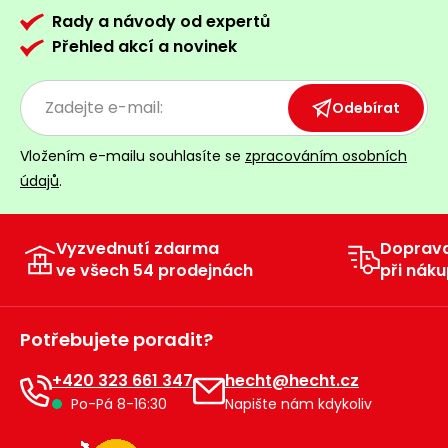
Rady a návody od expertů
Přehled akcí a novinek
Odebírat
Vložením e-mailu souhlasíte se
zpracováním osobních
údajů
.
Vyzvednutí zdarma
Doprav
ve všech 54 prodejnách
při náku
Potřebujete poradit?
+420 323 661 347
hecht@hecht.cz
Po-Pá 8-16:30
Napište nám kdykoliv