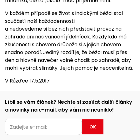
mňamka, ale to „okolo“ moc příjemné není.
V každém případě se život s indickými běžci stal
součástí naší každodennosti
a nedovedeme si bez nich představit provoz na
zahradě ani náš vánoční jídelníček. Každý kdo má
zkušenosti s chovem drůbeže si s jejich chovem
snadno poradí. Jediný rozdíl je, že běžci musí přes
den a hlavně navečer volně chodit po zahradě, aby
mohli vybírat slimáky. Jejich pomoc je neocenitelná.
V Růžďce 17.5.2017
Líbil se vám článek? Nechte si zasílat další články
a novinky na e-mail, aby vám nic neuniklo!
OK