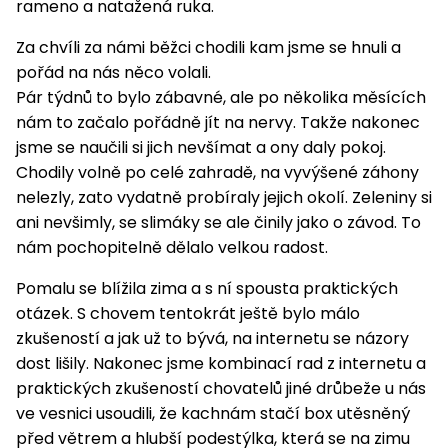
rameno a natažená ruka.
Za chvíli za námi běžci chodili kam jsme se hnuli a
pořád na nás něco volali.
Pár týdnů to bylo zábavné, ale po několika měsících
nám to začalo pořádně jít na nervy. Takže nakonec
jsme se naučili si jich nevšímat a ony daly pokoj.
Chodily volně po celé zahradě, na vyvýšené záhony
nelezly, zato vydatně probíraly jejich okolí. Zeleniny si
ani nevšimly, se slimáky se ale činily jako o závod. To
nám pochopitelně dělalo velkou radost.
Pomalu se blížila zima a s ní spousta praktických
otázek. S chovem tentokrát ještě bylo málo
zkušeností a jak už to bývá, na internetu se názory
dost lišily. Nakonec jsme kombinací rad z internetu a
praktických zkušeností chovatelů jiné drůbeže u nás
ve vesnici usoudili, že kachnám stačí box utěsněný
před větrem a hlubší podestýlka, která se na zimu