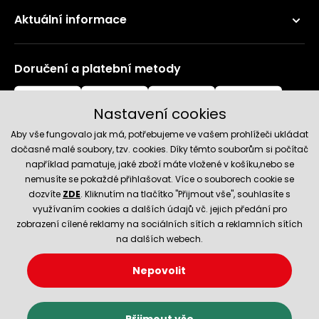
Aktuální informace
Doručení a platební metody
Nastavení cookies
Aby vše fungovalo jak má, potřebujeme ve vašem prohlížeči ukládat
dočasně malé soubory, tzv. cookies. Díky těmto souborům si počítač
například pamatuje, jaké zboží máte vložené v košíku,nebo se
nemusíte se pokaždé přihlašovat. Více o souborech cookie se
Spolehlivý obchod
dozvíte
ZDE
. Kliknutím na tlačítko "Přijmout vše", souhlasíte s
využívaním cookies a dalších údajů vč. jejich předání pro
zobrazení cílené reklamy na sociálních sítích a reklamních sítích
na dalších webech.
Nepovolit
© 2026 Hecht.cz
Nastavení cookies
Obchodní podmínky