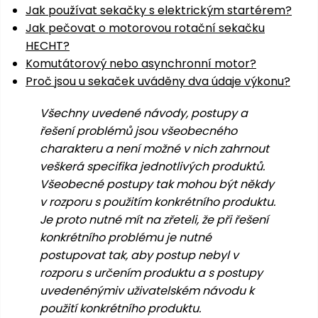
pojezdem
vozíky
Bagry
PROMINENT
Jak používat sekačky s elektrickým startérem?
větví
do
obrubníky
Příslušenství
Písek
Pytle,
Jak pečovat o motorovou rotační sekačku
filtrace
Příslušenství
do
konve
Vibrační
Přilby
Stíníci
HECHT?
k sekačkám
Špalíkovače
filtrace
desky a
textilie
Soustruhy
Komutátorový nebo asynchronní motor?
pěchy
Náhradní
Proč jsou u sekaček uváděny dva údaje výkonu?
Doplňky
Fukary,
nože
Transportéry,
vysavače
Všechny uvedené návody, postupy a
stavební
Zahradní
stroje
řešení problémů jsou všeobecného
Vozíky
Akumulátory
válce
a
charakteru a není možné v nich zahrnout
Řezačky
kolečka
veškerá specifika jednotlivých produktů.
betonu
Všeobecné postupy tak mohou být někdy
a
Čerpadla
v rozporu s použitím konkrétního produktu.
asfaltu
a
Je proto nutné mít na zřeteli, že při řešení
vodárny
Měřící
konkrétního problému je nutné
přístroje
Postřikovače
postupovat tak, aby postup nebyl v
a rosiče
rozporu s určením produktu a s postupy
Ventilátory,
uvedenénýmiv uživatelském návodu k
klimatizace
Vysokotlaké
použití konkrétního produktu.
čističe