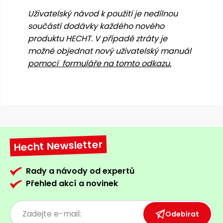
Nabíječky
Uživatelský návod k použití je nedílnou
Ruční
součástí dodávky každého nového
nářadí
produktu HECHT. V případě ztráty je
Příslušenství
Rozmetadla
možné objednat nový uživatelský manuál
a posypové
pomocí formuláře na tomto odkazu.
vozíky
Topidla
Zametací
stroje
Navijáky
a kladky
Sněhové
frézy
Hecht Newsletter
Sněhová
hrabla,
Rady a návody od expertů
škrabky
na led
Přehled akcí a novinek
Příslušenství
Odebírat