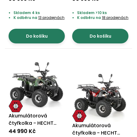
Skladem 4 ks
Skladem >10 ks
K odběru na
13 prodejnách
K odběru na
18 prodejnách
Do košíku
Do košíku
Akumulátorová
čtyřkolka - HECHT
Akumulátorová
56155 ARMY
44 990 Kč
čtyřkolka - HECHT