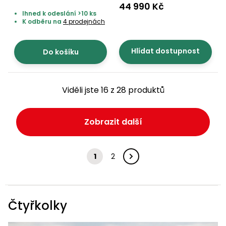
56155 RED
44 990 Kč
Ihned k odeslání >10 ks
K odběru na
4 prodejnách
Hlídat dostupnost
Do košíku
Viděli jste 16 z 28 produktů
Zobrazit další
1
2
Čtyřkolky