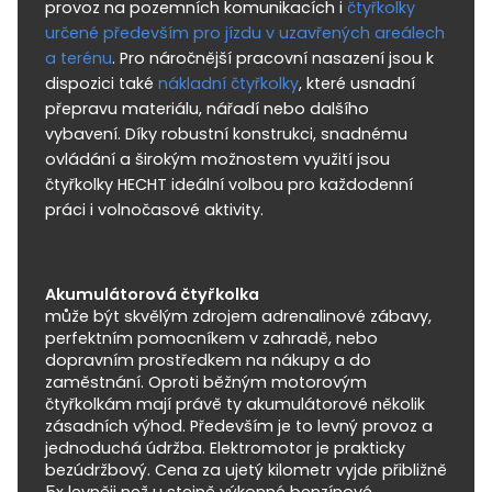
provoz na pozemních komunikacích i
čtyřkolky
určené především pro jízdu v uzavřených areálech
a terénu
. Pro náročnější pracovní nasazení jsou k
dispozici také
nákladní čtyřkolky
, které usnadní
přepravu materiálu, nářadí nebo dalšího
vybavení. Díky robustní konstrukci, snadnému
ovládání a širokým možnostem využití jsou
čtyřkolky HECHT ideální volbou pro každodenní
práci i volnočasové aktivity.
Akumulátorová čtyřkolka
může být skvělým zdrojem adrenalinové zábavy,
perfektním pomocníkem v zahradě, nebo
dopravním prostředkem na nákupy a do
zaměstnání. Oproti běžným motorovým
čtyřkolkám mají právě ty akumulátorové několik
zásadních výhod. Především je to levný provoz a
jednoduchá údržba. Elektromotor je prakticky
bezúdržbový. Cena za ujetý kilometr vyjde přibližně