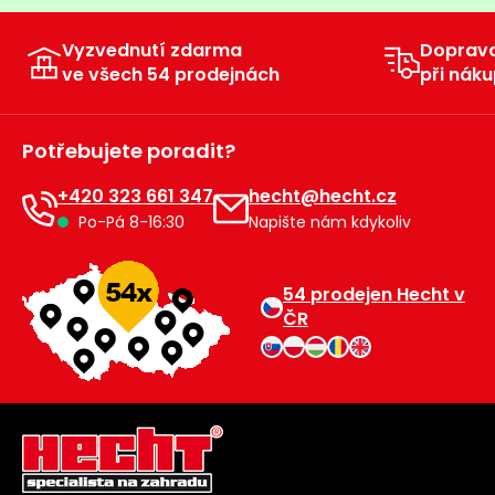
Vyzvednutí zdarma
Doprav
ve všech 54 prodejnách
při náku
Potřebujete poradit?
+420 323 661 347
hecht@hecht.cz
Po-Pá 8-16:30
Napište nám kdykoliv
54 prodejen Hecht v
ČR