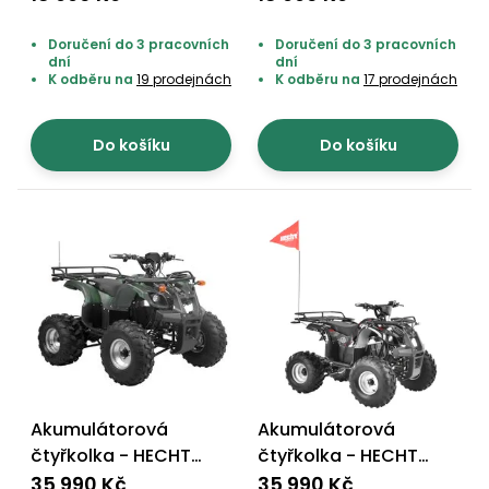
Doručení do 3 pracovních
Doručení do 3 pracovních
dní
dní
K odběru na
19 prodejnách
K odběru na
17 prodejnách
Do košíku
Do košíku
Akumulátorová
Akumulátorová
čtyřkolka - HECHT
čtyřkolka - HECHT
56150 ARMY
56150 HURON
35 990 Kč
35 990 Kč