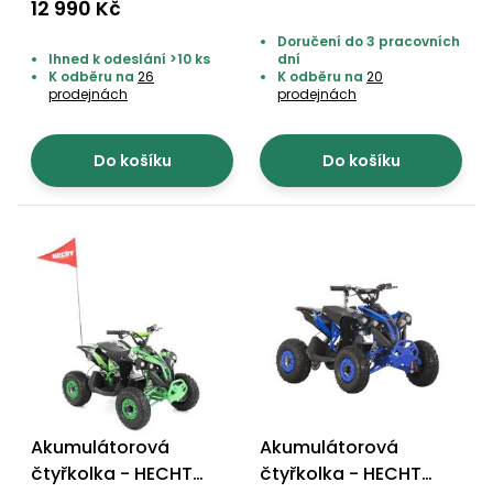
56100 COMIC
12 990 Kč
Doručení do 3 pracovních
Ihned k odeslání >10 ks
dní
K odběru na
26
K odběru na
20
prodejnách
prodejnách
Do košíku
Do košíku
Akumulátorová
Akumulátorová
čtyřkolka - HECHT
čtyřkolka - HECHT