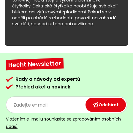
5x levněji než u stejně výkonné benzínové
čtyřkolky. Elektrická čtyřkolka neobtěžuje své okolí
hlukem ani výfukovými zplodinami. Pokud se v
neděli po obědě rozhodnete povozit na zahradě
své děti, soused si toho ani nevšimne.
Hecht Newsletter
Rady a návody od expertů
Přehled akcí a novinek
Odebírat
Vložením e-mailu souhlasíte se
zpracováním osobních
údajů
.