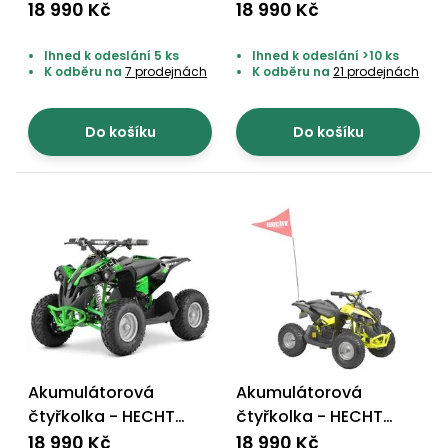
51060 BLUE
51060 RED
18 990 Kč
18 990 Kč
Ihned k odeslání 5 ks
Ihned k odeslání >10 ks
K odběru na
7 prodejnách
K odběru na
21 prodejnách
Do košíku
Do košíku
Akumulátorová
Akumulátorová
čtyřkolka - HECHT
čtyřkolka - HECHT
51060 GREEN
51060 YELLOW
18 990 Kč
18 990 Kč