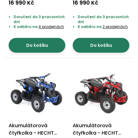
56120 GREEN
56120 BLUE
16 990 Kč
16 990 Kč
Doručení do 3 pracovních
Doručení do 3 pracovních
dní
dní
K odběru na
4 prodejnách
K odběru na
2 prodejnách
Do košíku
Do košíku
Akumulátorová
Akumulátorová
čtyřkolka - HECHT
čtyřkolka - HECHT