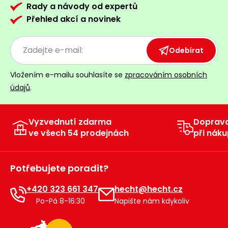
Rady a návody od expertů
Přehled akcí a novinek
Odebírat
Vložením e-mailu souhlasíte se
zpracováním osobních
údajů
.
Vyzvednutí zdarma
Doprav
ve všech 54 prodejnách
při náku
Potřebujete poradit?
+420 323 661 347
hecht@hecht.cz
Po-Pá 8-16:30
Napište nám kdykoliv