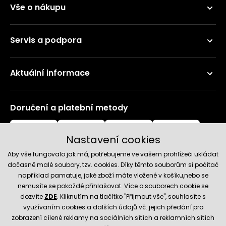
Vše o nákupu
Servis a podpora
Aktuální informace
Doručení a platební metody
Nastavení cookies
Aby vše fungovalo jak má, potřebujeme ve vašem prohlížeči ukládat
dočasně malé soubory, tzv. cookies. Díky těmto souborům si počítač
například pamatuje, jaké zboží máte vložené v košíku,nebo se
nemusíte se pokaždé přihlašovat. Více o souborech cookie se
Spolehlivý obchod
dozvíte
ZDE
. Kliknutím na tlačítko "Přijmout vše", souhlasíte s
využívaním cookies a dalších údajů vč. jejich předání pro
zobrazení cílené reklamy na sociálních sítích a reklamních sítích