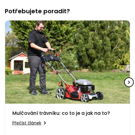
Nabíječky
Ruční
Potřebujete poradit?
nářadí
Příslušenství
Rozmetadla
a posypové
vozíky
Topidla
Zametací
stroje
Navijáky
a kladky
Sněhové
frézy
Sněhová
hrabla,
škrabky
na led
Mulčování trávníku: co to je a jak na to?
Přečíst článek
Příslušenství