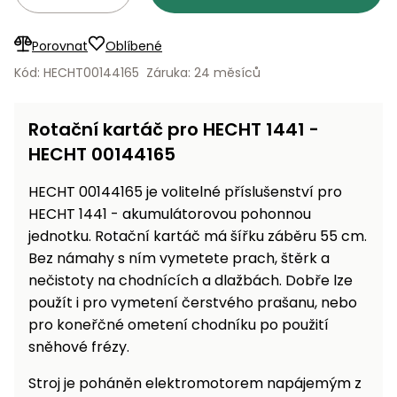
Nabíječky
Ruční
nářadí
Porovnat
Oblíbené
Příslušenství
Kód: HECHT00144165
Záruka: 24 měsíců
Rozmetadla
a posypové
vozíky
Rotační kartáč pro HECHT 1441 -
Topidla
HECHT 00144165
Zametací
stroje
Navijáky
HECHT 00144165 je volitelné příslušenství pro
a kladky
Sněhové
HECHT 1441 - akumulátorovou pohonnou
frézy
jednotku. Rotační kartáč má šířku záběru 55 cm.
Bez námahy s ním vymetete prach, štěrk a
Sněhová
nečistoty na chodnících a dlažbách. Dobře lze
hrabla,
použít i pro vymetení čerstvého prašanu, nebo
škrabky
pro koneřčné ometení chodníku po použití
na led
sněhové frézy.
Příslušenství
Stroj je poháněn elektromotorem napájemým z