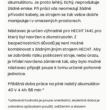
akumulátoru. Je proto lehký, tichý, neprodukuje
žádné emise. Při práci vás neomezují žádné
přívodní kabely, se strojem se tak velice dobře
manipuluje i v omezených prostorech.
Nástavec je určen výhradně pro HECHT 1441, pro
který byl navržen a zkonstruován. Z
bezpečnostních důvodů jej není možné
kombinovat s žádným jiným strojem HECHT. Aby
se zabránilo riziku poškození stroje, nebo úrazu,
je hřídel navržena záměrně tak, aby bylo možné
nástavec připojit pouze k tomu určené pohonné
jednotce.
Přibližná doba práce na plně nabitý akumulátor
40 V 4 Ah: 88 min *
*udávaná hodnota je pouze orientační, skutečná doba je
ovlivněna způsobem použití, zatížením a stavem