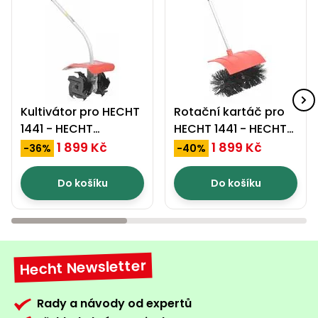
Kultivátor pro HECHT
Rotační kartáč pro
1441 - HECHT
HECHT 1441 - HECHT
00144163
00144165
1 899 Kč
1 899 Kč
-36%
-40%
Do košíku
Do košíku
Hecht Newsletter
Rady a návody od expertů