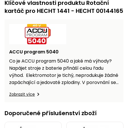
Klíčové vlastnosti produktu Rotační
kartáč pro HECHT 1441 - HECHT 00144165
ACCU program 5040
Co je ACCU program 5040 a jaké má výhody?
Napájet stroje z baterie přináší celou řadu
výhod. Elektromotor je tichý, neprodukuje žádné
zapáchající a jedovaté zplodiny. V porovnání se
spalovacím motorem jej nemusíte složitě
Zobrazit více
startovat, provádět pravidelnou údržbu, měnit
olej, vzduchové filtry. Elektromotor je
spolehlivější než poměrně složitý spalovací
Doporučené příslušenství zboží
motor. U běžného elektrického stroje je ale…