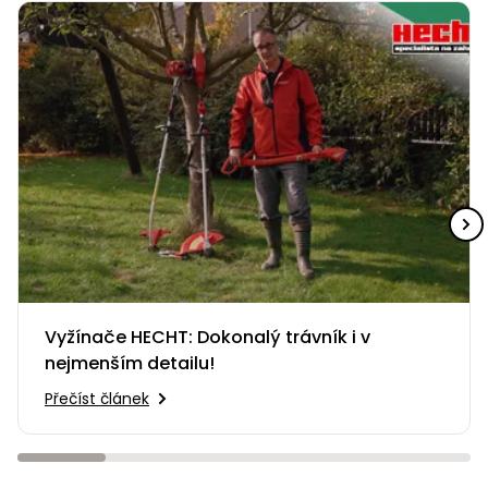
Nabíječky
Ruční
nářadí
Příslušenství
Rozmetadla
a posypové
vozíky
Topidla
Zametací
stroje
Navijáky
a kladky
Sněhové
frézy
Sněhová
Vyžínače HECHT: Dokonalý trávník i v
hrabla,
nejmenším detailu!
škrabky
Přečíst článek
na led
Příslušenství