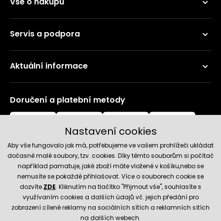
Vše o nákupu
Servis a podpora
Aktuální informace
Doručení a platební metody
Nastavení cookies
Aby vše fungovalo jak má, potřebujeme ve vašem prohlížeči ukládat
dočasně malé soubory, tzv. cookies. Díky těmto souborům si počítač
například pamatuje, jaké zboží máte vložené v košíku,nebo se
nemusíte se pokaždé přihlašovat. Více o souborech cookie se
Spolehlivý obchod
dozvíte
ZDE
. Kliknutím na tlačítko "Přijmout vše", souhlasíte s
využívaním cookies a dalších údajů vč. jejich předání pro
zobrazení cílené reklamy na sociálních sítích a reklamních sítích
na dalších webech.