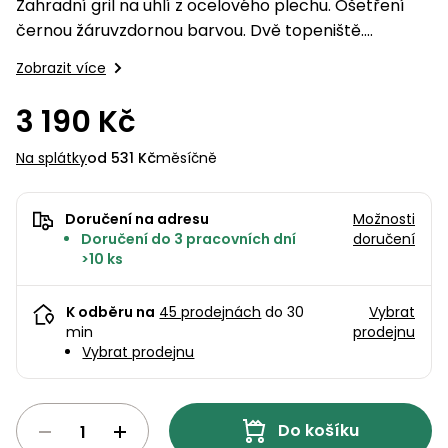
pojezdem
vozíky
Bagry
Zahradní gril na uhlí z ocelového plechu. Ošetření
PROMINENT
větví
do
obrubníky
Příslušenství
Písek
Pytle,
černou žáruvzdornou barvou. Dvě topeniště.
filtrace
Příslušenství
do
konve
Teploměr a velká odkládací police.
Vibrační
Přilby
Stíníci
k sekačkám
Špalíkovače
Zobrazit více
filtrace
desky a
textilie
Soustruhy
pěchy
Náhradní
3 190 Kč
Doplňky
Fukary,
nože
Transportéry,
vysavače
Na splátky
od 531 Kč
měsíčně
stavební
Zahradní
stroje
Vozíky
Akumulátory
válce
a
Řezačky
Doručení na adresu
Možnosti
kolečka
Doručení do 3 pracovních dní
doručení
betonu
>10 ks
a
Čerpadla
asfaltu
a
vodárny
K odběru na
45 prodejnách
do 30
Vybrat
Měřící
min
prodejnu
přístroje
Postřikovače
Vybrat prodejnu
a rosiče
Ventilátory,
klimatizace
Vysokotlaké
Do košíku
čističe