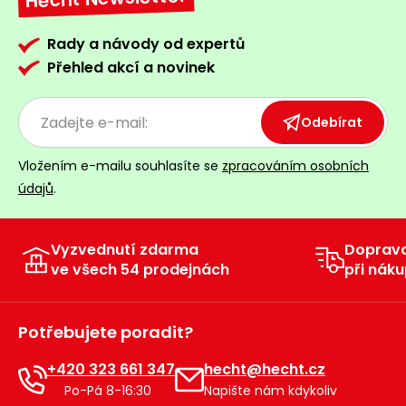
Rady a návody od expertů
Přehled akcí a novinek
Odebírat
Vložením e-mailu souhlasíte se
zpracováním osobních
údajů
.
Vyzvednutí zdarma
Doprav
ve všech 54 prodejnách
při náku
Potřebujete poradit?
+420 323 661 347
hecht@hecht.cz
Po-Pá 8-16:30
Napište nám kdykoliv