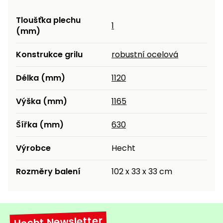
Tloušťka plechu
1
(mm)
Konstrukce grilu
robustní ocelová
Délka (mm)
1120
Výška (mm)
1165
Šířka (mm)
630
Výrobce
Hecht
Rozměry balení
102 x 33 x 33 cm
Hecht Newsletter