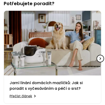
Potřebujete poradit?
Nabíječky
Ruční
nářadí
Příslušenství
Rozmetadla
a posypové
vozíky
Topidla
Zametací
stroje
Navijáky
a kladky
Sněhové
frézy
Sněhová
hrabla,
škrabky
Jarní línání domácích mazlíčků: Jak si
na led
poradit s vyčesáváním a péčí o srst?
Přečíst článek
Příslušenství