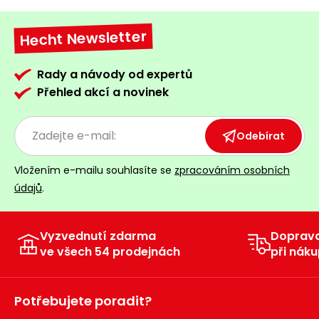
Hecht Newsletter
Rady a návody od expertů
Přehled akcí a novinek
Odebírat
Vložením e-mailu souhlasíte se
zpracováním osobních
údajů
.
Vyzvednutí zdarma
Doprav
ve všech 54 prodejnách
při náku
Potřebujete poradit?