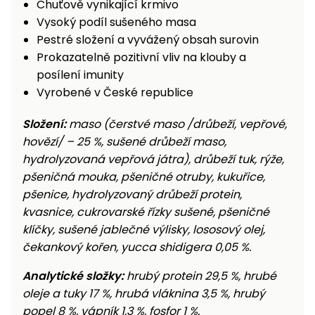
Chuťově vynikající krmivo
Vysoký podíl sušeného masa
Pestré složení a vyvážený obsah surovin
Prokazatelně pozitivní vliv na klouby a
posílení imunity
Vyrobené v České republice
Složení:
maso (čerstvé maso /drůbeží, vepřové,
hovězí/ – 25 %, sušené drůbeží maso,
hydrolyzovaná vepřová játra), drůbeží tuk, rýže,
pšeničná mouka, pšeničné otruby, kukuřice,
pšenice, hydrolyzovaný drůbeží protein,
kvasnice, cukrovarské řízky sušené, pšeničné
klíčky, sušené jablečné výlisky, lososový olej,
čekankový kořen, yucca shidigera 0,05 %.
Analytické složky:
hrubý protein 29,5 %, hrubé
oleje a tuky 17 %, hrubá vláknina 3,5 %, hrubý
popel 8 %, vápník 1,3 %, fosfor 1 %.