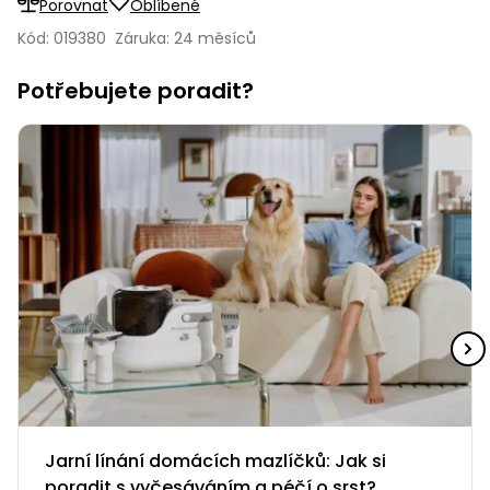
Porovnat
Oblíbené
Nabíječky
Ruční
Kód: 019380
Záruka: 24 měsíců
nářadí
Potřebujete poradit?
Příslušenství
Rozmetadla
a posypové
vozíky
Topidla
Zametací
stroje
Navijáky
a kladky
Sněhové
frézy
Sněhová
hrabla,
škrabky
na led
Příslušenství
Jarní línání domácích mazlíčků: Jak si
poradit s vyčesáváním a péčí o srst?