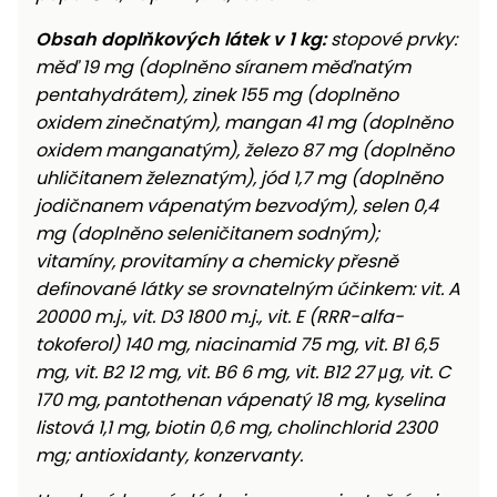
Obsah doplňkových látek v 1 kg:
stopové prvky:
měď 19 mg (doplněno síranem měďnatým
pentahydrátem), zinek 155 mg (doplněno
oxidem zinečnatým), mangan 41 mg (doplněno
oxidem manganatým), železo 87 mg (doplněno
uhličitanem železnatým), jód 1,7 mg (doplněno
jodičnanem vápenatým bezvodým), selen 0,4
mg (doplněno seleničitanem sodným);
vitamíny, provitamíny a chemicky přesně
definované látky se srovnatelným účinkem: vit. A
20000 m.j., vit. D3 1800 m.j., vit. E (RRR-alfa-
tokoferol) 140 mg, niacinamid 75 mg, vit. B1 6,5
mg, vit. B2 12 mg, vit. B6 6 mg, vit. B12 27 μg, vit. C
170 mg, pantothenan vápenatý 18 mg, kyselina
listová 1,1 mg, biotin 0,6 mg, cholinchlorid 2300
mg; antioxidanty, konzervanty.