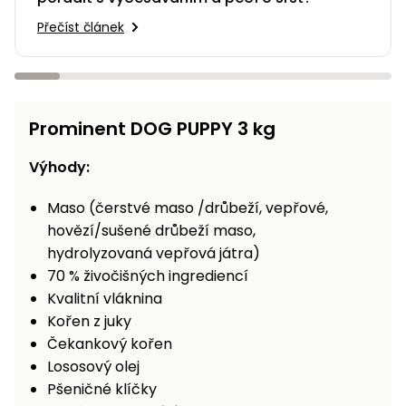
Přečíst článek
Prominent DOG PUPPY 3 kg
Výhody:
Maso (čerstvé maso /drůbeží, vepřové,
hovězí/sušené drůbeží maso,
hydrolyzovaná vepřová játra)
70 % živočišných ingrediencí
Kvalitní vláknina
Kořen z juky
Čekankový kořen
Lososový olej
Pšeničné klíčky