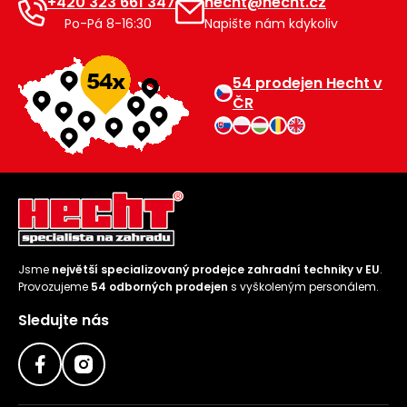
+420 323 661 347
hecht@hecht.cz
Po-Pá 8-16:30
Napište nám kdykoliv
54 prodejen Hecht v
ČR
Jsme
největší specializovaný prodejce zahradní techniky v EU
.
Provozujeme
54 odborných prodejen
s vyškoleným personálem.
Sledujte nás