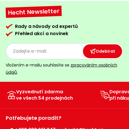
Hecht Newsletter
Rady a návody od expertů
Přehled akcí a novinek
Odebírat
Vložením e-mailu souhlasíte se
zpracováním osobních
údajů
.
Vyzvednutí zdarma
Doprav
ve všech 54 prodejnách
při náku
Potřebujete poradit?