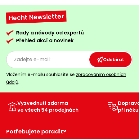
Hecht Newsletter
Rady a návody od expertů
Přehled akcí a novinek
Odebírat
Vložením e-mailu souhlasíte se
zpracováním osobních
údajů
.
Vyzvednutí zdarma
Doprav
ve všech 54 prodejnách
při náku
Potřebujete poradit?