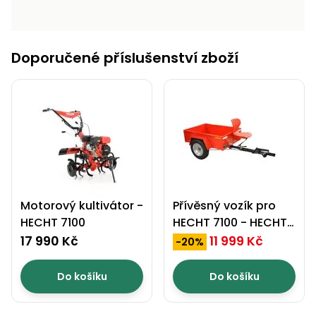
Doporučené příslušenství zboží
Motorový kultivátor -
Přívěsný vozík pro
HECHT 7100
HECHT 7100 - HECHT
57100
17 990 Kč
11 999 Kč
-20%
Do košíku
Do košíku