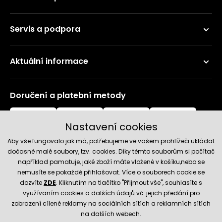
Servis a podpora
Aktuální informace
Doručení a platební metody
Nastavení cookies
Aby vše fungovalo jak má, potřebujeme ve vašem prohlížeči ukládat
dočasně malé soubory, tzv. cookies. Díky těmto souborům si počítač
například pamatuje, jaké zboží máte vložené v košíku,nebo se
nemusíte se pokaždé přihlašovat. Více o souborech cookie se
Spolehlivý obchod
dozvíte
ZDE
. Kliknutím na tlačítko "Přijmout vše", souhlasíte s
využívaním cookies a dalších údajů vč. jejich předání pro
zobrazení cílené reklamy na sociálních sítích a reklamních sítích
na dalších webech.