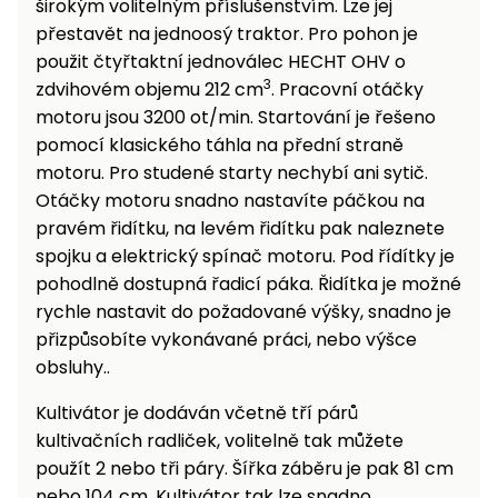
širokým volitelným příslušenstvím. Lze jej
přestavět na jednoosý traktor. Pro pohon je
použit čtyřtaktní jednoválec HECHT OHV o
3
zdvihovém objemu 212 cm
. Pracovní otáčky
motoru jsou 3200 ot/min. Startování je řešeno
pomocí klasického táhla na přední straně
motoru. Pro studené starty nechybí ani sytič.
Otáčky motoru snadno nastavíte páčkou na
pravém řidítku, na levém řidítku pak naleznete
spojku a elektrický spínač motoru. Pod řídítky je
pohodlně dostupná řadicí páka. Řidítka je možné
rychle nastavit do požadované výšky, snadno je
přizpůsobíte vykonávané práci, nebo výšce
obsluhy..
Kultivátor je dodáván včetně tří párů
kultivačních radliček, volitelně tak můžete
použít 2 nebo tři páry. Šířka záběru je pak 81 cm
nebo 104 cm. Kultivátor tak lze snadno