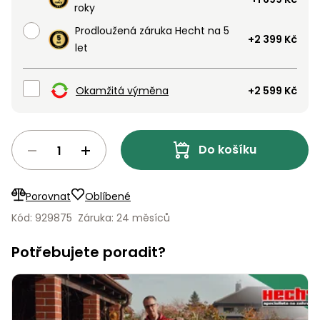
roky
Nabíječky
Ruční
Prodloužená záruka Hecht na 5
nářadí
+2 399 Kč
let
Příslušenství
Rozmetadla
a posypové
Okamžitá výměna
+2 599 Kč
vozíky
Topidla
Zametací
stroje
Navijáky
Do košíku
a kladky
Sněhové
frézy
Porovnat
Oblíbené
Sněhová
Kód: 929875
Záruka: 24 měsíců
hrabla,
škrabky
Potřebujete poradit?
na led
Příslušenství