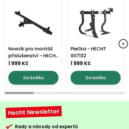
Nosník pro montáž
Plečka - HECHT
příslušenství - HECHT
007132
007129
1 999 Kč
1 999 Kč
Do košíku
Do košíku
Hecht Newsletter
Rady a návody od expertů