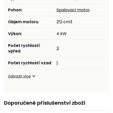
Pohon:
Spalovací motor
Objem motoru
212 cm3
Výkon:
4 kW
Počet rychlostí
3
vpřed
Počet rychlostí vzad
1
Zobrazit více
Doporučené příslušenství zboží