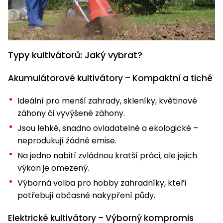
Nabíječky
Ruční
nářadí
Příslušenství
Rozmetadla
Typy kultivátorů: Jaký vybrat?
a posypové
vozíky
Topidla
Akumulátorové kultivátory – Kompaktní a tiché
Zametací
stroje
Navijáky
Ideální pro menší zahrady, skleníky, květinové
a kladky
záhony či vyvýšené záhony.
Sněhové
Jsou lehké, snadno ovladatelné a ekologické –
frézy
neprodukují žádné emise.
Sněhová
Na jedno nabití zvládnou kratší práci, ale jejich
hrabla,
výkon je omezený.
škrabky
Výborná volba pro hobby zahradníky, kteří
na led
potřebují občasné nakypření půdy.
Příslušenství
Elektrické kultivátory – Výborný kompromis