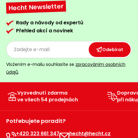
Hecht Newsletter
Rady a návody od expertů
Přehled akcí a novinek
Odebírat
Vložením e-mailu souhlasíte se
zpracováním osobních
údajů
.
Vyzvednutí zdarma
Doprav
ve všech 54 prodejnách
při náku
Potřebujete poradit?
+420 323 661 347
hecht@hecht.cz