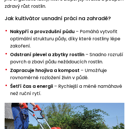
pojezdem
vozíky
Bagry
PROMINENT
větví
do
obrubníky
zdravý růst rostlin.
Příslušenství
Písek
Pytle,
filtrace
Příslušenství
do
konve
Vibrační
Přilby
Stíníci
Jak kultivátor usnadní práci na zahradě?
k sekačkám
Špalíkovače
filtrace
desky a
textilie
Soustruhy
pěchy
Náhradní
Nakypří a provzdušní půdu
– Pomáhá vytvořit
Doplňky
Fukary,
nože
optimální strukturu půdy, díky které rostliny lépe
Transportéry,
vysavače
zakoření.
stavební
Zahradní
stroje
Vozíky
Akumulátory
Odstraní plevel a zbytky rostlin
– Snadno rozruší
válce
a
povrch a zbaví půdu nežádoucích rostlin.
Řezačky
kolečka
betonu
Zapracuje hnojiva a kompost
– Umožňuje
a
Čerpadla
rovnoměrné rozložení živin v půdě.
asfaltu
a
Šetří čas a energii
– Rychlejší a méně namáhavé
vodárny
než ruční rytí.
Měřící
přístroje
Postřikovače
a rosiče
Ventilátory,
klimatizace
Vysokotlaké
čističe