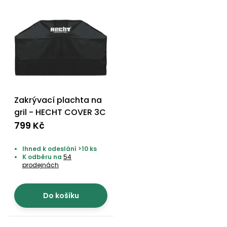
Zakrývací plachta na
gril - HECHT COVER 3C
799 Kč
Ihned k odeslání >10 ks
K odběru na
54
prodejnách
Do košíku