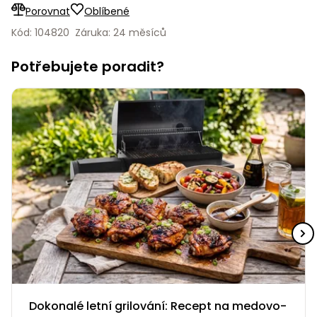
Porovnat
Oblíbené
Nabíječky
Ruční
Kód: 104820
Záruka: 24 měsíců
nářadí
Příslušenství
Potřebujete poradit?
Rozmetadla
a posypové
vozíky
Topidla
Zametací
stroje
Navijáky
a kladky
Sněhové
frézy
Sněhová
hrabla,
škrabky
na led
Příslušenství
Dokonalé letní grilování: Recept na medovo-