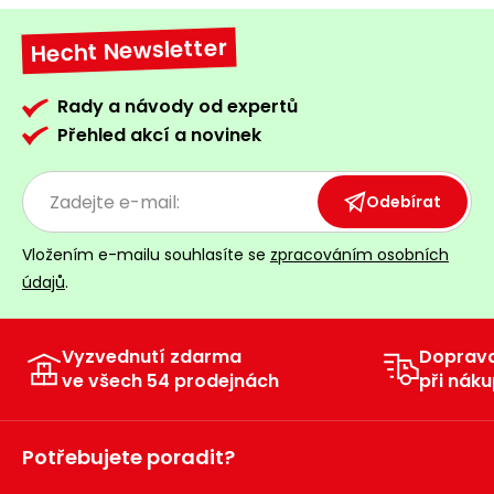
Hecht Newsletter
Rady a návody od expertů
Přehled akcí a novinek
Odebírat
Vložením e-mailu souhlasíte se
zpracováním osobních
údajů
.
Vyzvednutí zdarma
Doprav
ve všech 54 prodejnách
při náku
Potřebujete poradit?