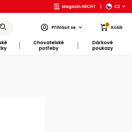
Magazín HECHT
|
CZ
0
Přihlásit se
Košík
ské
Chovatelské
Dárkové
čky
potřeby
poukazy