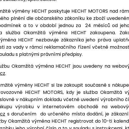
mžité výměny HECHT poskytuje HECHT MOTORS nad rám
ého plnění dle občanského zákoníku ke zboží uvedenému v
podmínek a to v období jednou za
24 měsíců od jeho
a služba Okamžitá výměna HECHT zakoupena. Zako
ýměna HECHT nezbavuje zákazníka jeho práva uplatň
ti za vady v rámci reklamačního řízení včetně možnost
ouladu s platnými právními předpisy.
užbu Okamžitá výměna HECHT jsou uvedeny na webov
cz
.
amžité výměny HECHT si lze zakoupit současně s nákup
 provozovně HECHT MOTORS, kdy je služba Okamžitá 
slovně v nákupním dokladu včetně uvedení výrobního čí
ákupu výrobku v internetovém obchodě na webový
cz
s doručením
do určeného místa dodání, je zákazní
užby Okamžitá výměna HECHT registrovat do 10-ti kalen
robku jeho výrobní číslo a to v souladu s instrukcemi, k