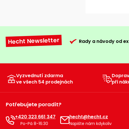
Hecht Newsletter
Rady a návody od ex
Vyzvednutí zdarma
Dopra
ve všech 54 prodejnách
při nák
Potřebujete poradit?
+420 323 661 347
hecht@hecht.cz
Po-Pá 8-16:30
Napište nám kdykoliv