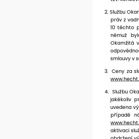
2.
Službu Oka
práv z vadn
10 těchto 
němuž byl
Okamžitá v
odpovědnos
smlouvy v s
3.
Ceny za sl
www.hecht.
4.
Službu Ok
jakékoliv
uvedena vý
případě n
www.hecht.
aktivaci sl
obdržení vý