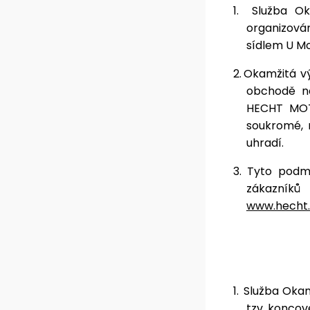
1.
Služba O
organizován
sídlem U Mo
2.
Okamžitá vý
obchodě n
HECHT MOT
soukromé, 
uhradí.
3.
Tyto podm
zákazník
www.hecht.
1.
Služba Okam
tzv. koncov