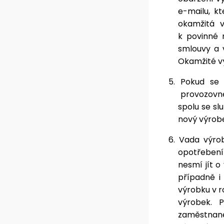
e-mailu, k
okamžitá 
k povinné 
smlouvy a 
Okamžité v
5.
Pokud se b
provozovně
spolu se s
nový výrob
6.
Vada výro
opotřebení 
nesmí jít o
případně 
výrobku v r
výrobek. 
zaměstna