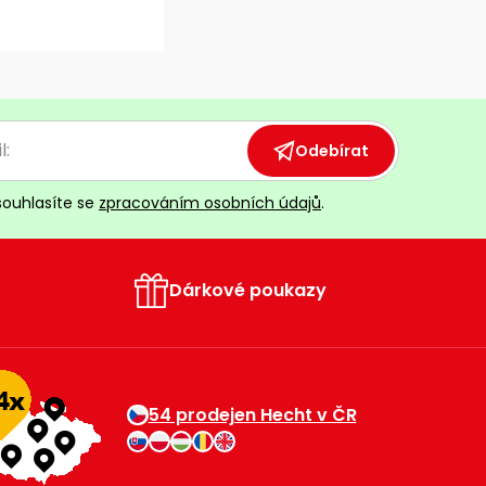
Odebírat
souhlasíte se
zpracováním osobních údajů
.
Dárkové poukazy
54 prodejen Hecht v ČR