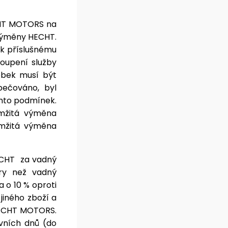
CHT MOTORS na
 výměny HECHT.
 k příslušnému
oupení služby
obek musí být
pečováno, byl
ěchto podmínek.
amžitá výměna
amžitá výměna
ECHT
za vadný
ry než vadný
 o 10 % oproti
jiného zboží a
HECHT MOTORS.
vních dnů (do