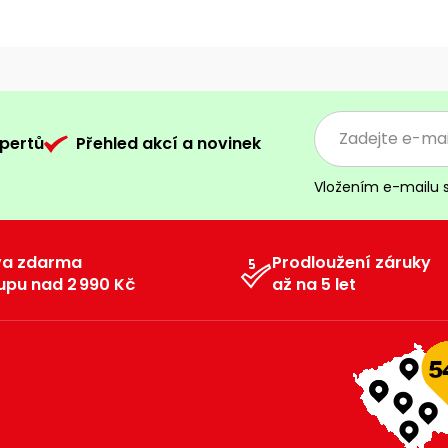
pertů
Přehled akcí a novinek
Vložením e-mailu 
va zdarma
Prodloužení záruky
upu nad 2 990 Kč
až na 5 let