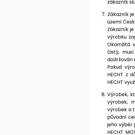
zákazník sl
7.
Zákazník j
území České
Zákazník je
výrobku za
Okamžitá v
čistý, mus
dodržován ná
Pokud výro
HECHT z dů
HECHT využí
8.
Výrobek, k
výrobek, 
výrobek a t
původní cen
jeho výběr
HECHT MOTO