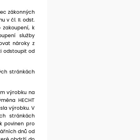
ec zákonných
 čl. II. odst.
 zakoupení, k
upení služby
ovat nároky z
i odstoupit od
ých stránkách
em výrobku na
výměna HECHT
sla výrobku. V
ch stránkách
k povinen pro
dářních dnů od
teré obdrží do