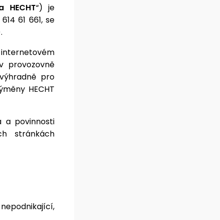
a HECHT
“) je
614 61 661, se
.
 internetovém
iv provozovně
výhradně pro
é výměny HECHT
a a povinnosti
ch stránkách
nepodnikající,