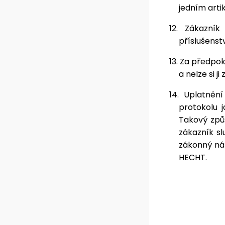
jedním arti
12.
Zákazník
příslušenstv
13.
Za předpok
a nelze si 
14.
Uplatněn
protokolu 
Takový způ
zákazník s
zákonný ná
HECHT.