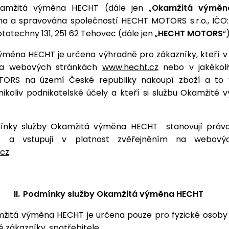
kamžitá výměna HECHT (dále jen „
Okamžitá výměn
a a spravována společností HECHT MOTORS s.r.o., IČO: 
totechny 131, 251 62 Tehovec (dále jen „
HECHT MOTORS
“)
měna HECHT je určena výhradně pro zákazníky, kteří v
a webových stránkách
www.hecht.cz
nebo v jakékol
ORS na území České republiky nakoupí zboží a to 
nikoliv podnikatelské účely a kteří si službu Okamžit
ínky služby Okamžitá výměna HECHT
stanovují práv
ů
a vstupují v platnost zvěřejněním na webový
cz
.
II.
Podmínky služby Okamžitá výměna HECHT
žitá výměna HECHT je určena pouze pro fyzické osoby 
é zákazníky, spotřebitele.