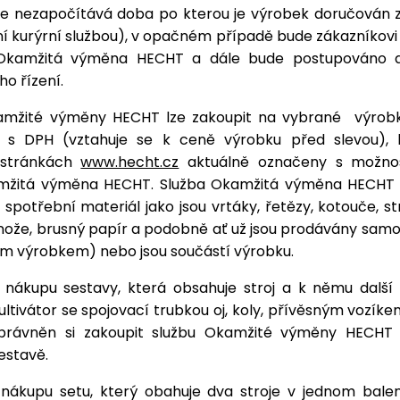
 se nezapočítává doba po kterou je výrobek doručován 
í kurýrní službou), v opačném případě bude zákazníkov
 Okamžitá výměna HECHT a dále bude postupováno dl
o řízení.
mžité výměny HECHT lze zakoupit na vybrané
výrob
č s DPH (vztahuje se k ceně výrobku před slevou), 
stránkách
www.hecht.cz
aktuálně označeny s možnos
mžitá výměna HECHT. Služba Okamžitá výměna HECHT 
v spotřební materiál jako jsou vrtáky, řetězy, kotouče, s
 nože, brusný papír a podobně ať už jsou prodávány sam
ným výrobkem) nebo jsou součástí výrobku.
 nákupu sestavy, která obsahuje stroj a k němu další 
ultivátor se spojovací trubkou oj, koly, přívěsným vozíke
právněn si zakoupit službu Okamžité výměny HECHT
estavě.
nákupu setu, který obahuje dva stroje v jednom bale