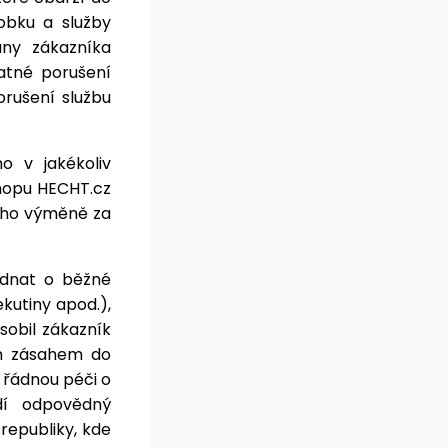
obku a služby
ny zákazníka
tatné porušení
rušení službu
 v jakékoliv
hopu HECHT.cz
eho výměně za
ednat o běžné
ekutiny apod.),
sobil zákazník
m zásahem do
 řádnou péči o
í odpovědný
epubliky, kde