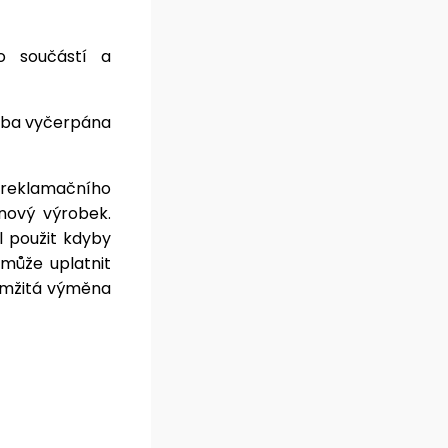
o součástí a
užba vyčerpána
reklamačního
nový výrobek.
l použit kdyby
emůže uplatnit
amžitá výměna