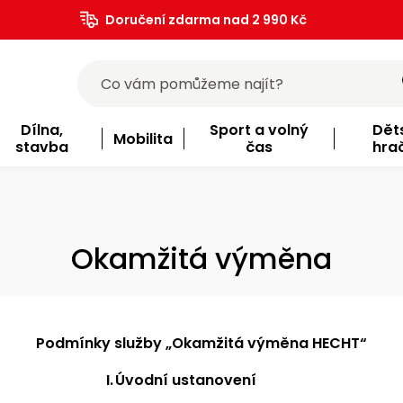
Doručení zdarma nad 2 990 Kč
Dílna,
Sport a volný
Dět
Mobilita
stavba
čas
hra
Okamžitá výměna
Podmínky služby „Okamžitá výměna HECHT“
I.
Úvodní ustanovení