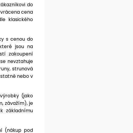
zákazníkovi do
i vrácena cena
e klasického
ky s cenou do
které jsou na
tí zakoupení
se nevztahuje
truny, strunová
ostatně nebo v
výrobky (jako
m, závažím), je
 k základnímu
ní (nákup pod