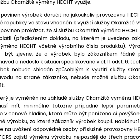
užbu Okamžité výměny HECHT využije.
e povinen výrobek doručit na jakoukoliv provozovnu HE
 republiky ve stavu vhodnén k využití služby Okamžité
 povinen prokázat, že si službu Okamžitá výměna HECHT
platil (předložením dokladu, na kterém je uvedeno zak
ýměna HECHT včetně výrobního čísla produktu). Výr
í
být zjevné, že o výrobek bylo zákazníkem řádně 
vod a nedošlo k situaci specifikované v čl. II. odst. 6. t
bek nebude shledán způsobilým k využití služby Ok
vodu na straně zákazníka, nebude možné službu Ok
t.
terý je vyměněn na základě služby Okamžitá výměna H
musí mít minimálně totožné případně lepší paramet
o v cenové hladině, která může být ponížena či povýšena
ě výrobku, za které zákazník výrobek koupil. Nabídnutí 
 je na uvážení odpovědné osoby příslušné provozovny 
RS zajistí výměnu výrobku nejpozději do třech praco