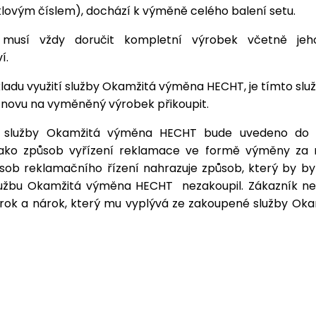
klovým číslem), dochází k výměně celého balení setu.
 musí vždy doručit kompletní výrobek včetně jeh
í.
ladu využití služby Okamžitá výměna HECHT, je tímto sl
ji znovu na vyměněný výrobek přikoupit.
í služby Okamžitá výměna HECHT bude uvedeno do 
jako způsob vyřízení reklamace ve formě výměny za 
sob reklamačního řízení nahrazuje způsob, který by by
lužbu Okamžitá výměna HECHT
nezakoupil. Zákazník n
rok a nárok, který mu vyplývá ze zakoupené služby Ok