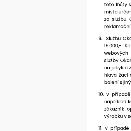
této lhůty
místa určen
za službu
reklamačníh
9.
Službu Oka
15.000,- K
webových 
služby Oka
na jakýkoli
hlava, žací
balení s ji
10.
V případě
například k
zákazník o
výrobku v s
11.
V případě 