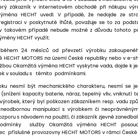
terý zákazník v internetovém obchodě při nákupu výr
výměna HECHT uvedl. V případě, že nedojde ze stra
registraci v poskytnuté lhůtě, považuje se to za pods
v takovém případě nebude možné z důvodu tohoto po
ýměny HECHT využít.
ěhem 24 měsíců od převzetí výrobku zakoupeného
 HECHT MOTORS na území České republiky nebo v e-s
lužbou Okamžitá výměna HECHT vyskytne vada, dojde k j
ek v souladu s těmito
podmínkami.
bku nesmí být mechanického charakteru, nesmí se j
(snížení kapacity baterie, náraz, tepelný vliv, vniknutí t
 výrobek, který byl poškozen zákazníkem resp. vadu způ
i neodbornou manipulací s výrobkem či neoprávněný
ozporu s návodem na použití, či zákazník zjevně zanedbal
Podmínky
služby Okamžitá výměna HECHT posoud
nec
příslušné provozovny HECHT MOTORS v rámci České r