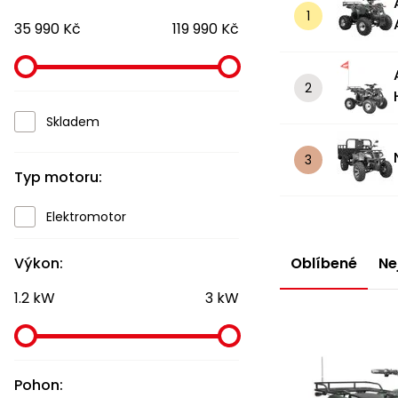
35 990 Kč
119 990 Kč
Skladem
Typ motoru:
Elektromotor
Výkon:
Oblíbené
Ne
1.2 kW
3 kW
Pohon: