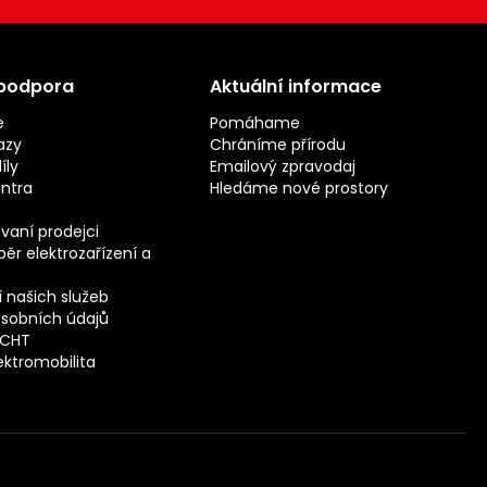
 podpora
Aktuální informace
e
Pomáhame
azy
Chráníme přírodu
íly
Emailový zpravodaj
entra
Hledáme nové prostory
vaní prodejci
ěr elektrozařízení a
 našich služeb
sobních údajů
ECHT
ektromobilita