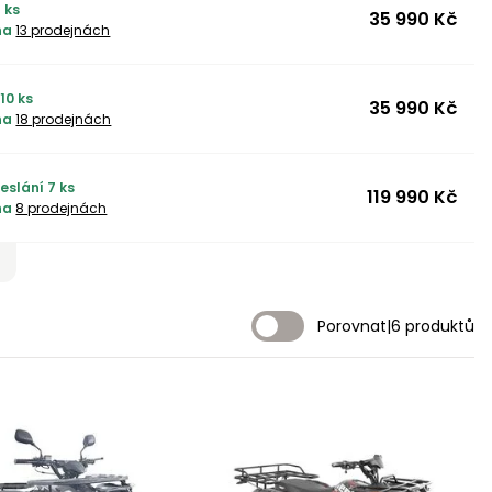
 ks
35 990 Kč
na
13 prodejnách
10 ks
35 990 Kč
na
18 prodejnách
eslání 7 ks
119 990 Kč
na
8 prodejnách
Porovnat
|
6 produktů