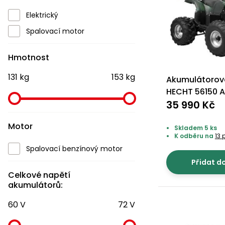
Elektrický
Spalovací motor
Hmotnost
131 kg
153 kg
Akumulátorová
HECHT 56150 
35 990 Kč
Motor
Skladem 5 ks
K odběru na
13 
Spalovací benzínový motor
Přidat d
Celkové napětí
akumulátorů:
60 V
72 V