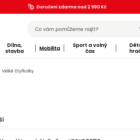
Doručení zdarma nad 2 990 Kč
Dílna,
Sport a volný
Dět
Mobilita
stavba
čas
hra
Velké čtyřkolky
ší