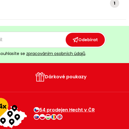
1
Odebírat
souhlasíte se
zpracováním osobních údajů
.
Dárkové poukazy
54 prodejen Hecht v ČR