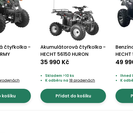
 čtyřkolka -
Akumulátorová čtyřkolka -
Benzín
ARMY
HECHT 56150 HURON
HECHT
35 990 Kč
49 99
Skladem >10 ks
Ihned 
prodejnách
K odběru na
18 prodejnách
K odb
o košíku
Přidat do košíku
P