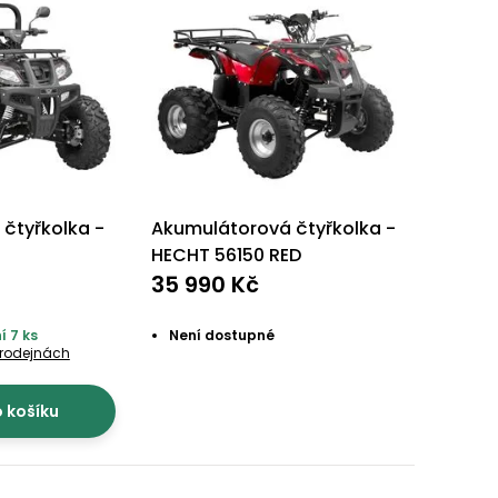
 čtyřkolka -
Akumulátorová čtyřkolka -
HECHT 56150 RED
35 990 Kč
í 7 ks
Není dostupné
prodejnách
o košíku