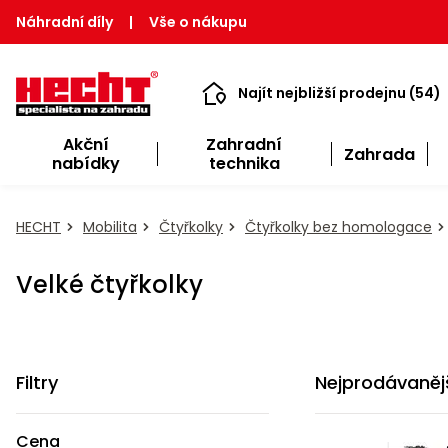
Náhradní díly
|
Vše o nákupu
Najít nejbližší prodejnu (54)
Akční
Zahradní
Zahrada
nabídky
technika
HECHT
Mobilita
Čtyřkolky
Čtyřkolky bez homologace
Velké čtyřkolky
Filtry
Nejprodávaněj
Cena