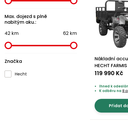
Max. dojezd s plně
nabitým aku.:
42 km
62 km
Nákladní accu
Značka
HECHT FARMIS
119 990 Kč
Hecht
Ihned k odeslán
K odběru na
8 
Přidat d