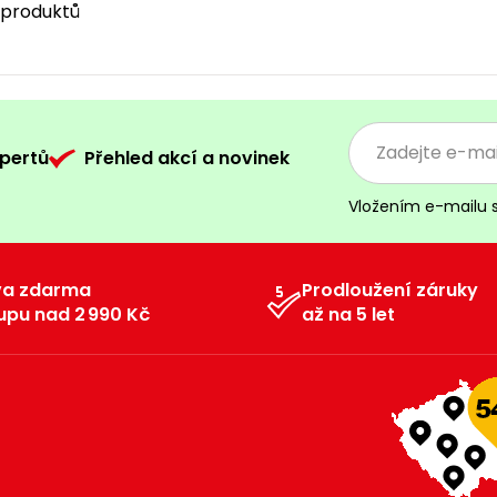
6 produktů
pertů
Přehled akcí a novinek
Vložením e-mailu 
va zdarma
Prodloužení záruky
upu nad 2 990 Kč
až na 5 let