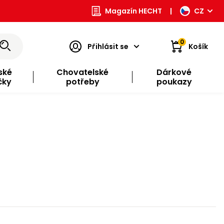
Magazín HECHT
|
CZ
0
Přihlásit se
Košík
ské
Chovatelské
Dárkové
čky
potřeby
poukazy