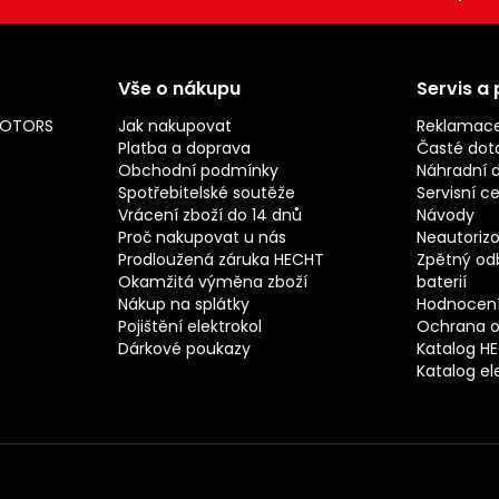
Vše o nákupu
Servis a
MOTORS
Jak nakupovat
Reklamac
Platba a doprava
Časté dot
Obchodní podmínky
Náhradní d
Spotřebitelské soutěže
Servisní c
Vrácení zboží do 14 dnů
Návody
Proč nakupovat u nás
Neautorizo
Prodloužená záruka HECHT
Zpětný odb
Okamžitá výměna zboží
baterií
Nákup na splátky
Hodnocení
Pojištění elektrokol
Ochrana o
Dárkové poukazy
Katalog H
Katalog el