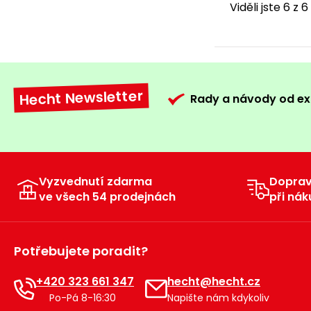
Viděli jste 6 z 
Hecht Newsletter
Rady a návody od ex
Vyzvednutí zdarma
Dopra
ve všech 54 prodejnách
při nák
Potřebujete poradit?
+420 323 661 347
hecht@hecht.cz
Po-Pá 8-16:30
Napište nám kdykoliv