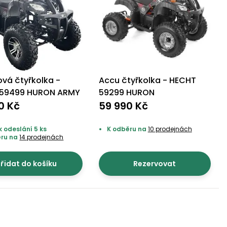
ová čtyřkolka -
Accu čtyřkolka - HECHT
 59499 HURON ARMY
59299 HURON
0 Kč
59 990 Kč
k odeslání 5 ks
K odběru na
10 prodejnách
ěru na
14 prodejnách
řidat do košíku
Rezervovat