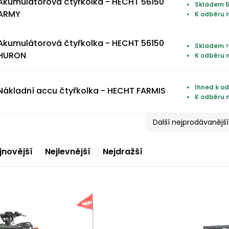
Akumulátorová čtyřkolka - HECHT 56150
Skladem 5
ARMY
K odběru 
Akumulátorová čtyřkolka - HECHT 56150
Skladem >
HURON
K odběru 
Ihned k od
Nákladní accu čtyřkolka - HECHT FARMIS
K odběru 
Další nejprodávanější
jnovější
Nejlevnější
Nejdražší