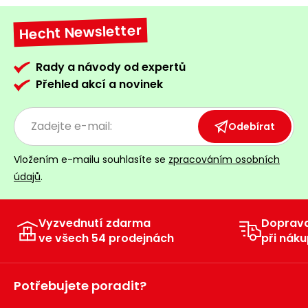
Hecht Newsletter
Rady a návody od expertů
Přehled akcí a novinek
Odebírat
Vložením e-mailu souhlasíte se
zpracováním osobních
údajů
.
Vyzvednutí zdarma
Doprav
ve všech 54 prodejnách
při náku
Potřebujete poradit?