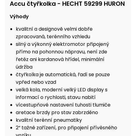
Accu čtyřkolka - HECHT 59299 HURON
Nabíječky
Ruční
nářadí
Výhody
Příslušenství
Rozmetadla
kvalitní a designově velmi dobře
a posypové
zpracovaná, terénního vzhledu
vozíky
Topidla
silný a výkonný elektromotor připojený
přímo na pohonnou nápravu, není zde
Zametací
řetěz ani kardanová hřídel, minimální
stroje
Navijáky
a kladky
údržba
Sněhové
čtyřkolka je automatická, řadí se pouze
frézy
vpřed nebo vzad
velká kola, moderní velký LED display s
Sněhová
informací o rychlosti, stavu nabití
hrabla,
vícestupňové nastavení tuhosti tlumiče
škrabky
na led
aretace brzdy pro stav zabrzděno
kvalitní terénní pneumatiky
Příslušenství
2“ tažné zařízení, pro připojení přívěsného
vozíku