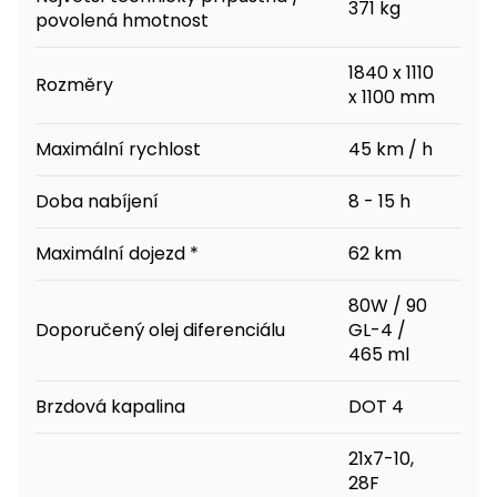
371 kg
povolená hmotnost
1840 x 1110
Rozměry
x 1100 mm
Maximální rychlost
45 km / h
Doba nabíjení
8 - 15 h
Maximální dojezd *
62 km
80W / 90
Doporučený olej diferenciálu
GL-4 /
465 ml
Brzdová kapalina
DOT 4
21x7-10,
28F