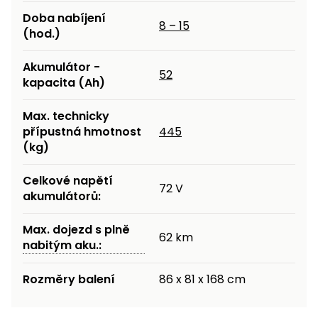
Doba nabíjení
8 – 15
(hod.)
Akumulátor -
52
kapacita (Ah)
Max. technicky
přípustná hmotnost
445
(kg)
Celkové napětí
72 V
akumulátorů:
Max. dojezd s plně
62 km
nabitým aku.:
Rozměry balení
86 x 81 x 168 cm