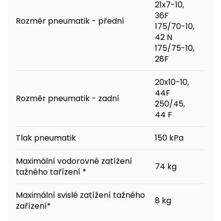
21x7-10,
36F
Rozměr pneumatik - přední
175/70-10,
42 N
175/75-10,
28F
20x10-10,
44F
Rozměr pneumatik - zadní
250/45,
44 F
Tlak pneumatik
150 kPa
Maximální vodorovné zatížení
74 kg
tažného tařízení *
Maximální svislé zatížení tažného
8 kg
zařízení*