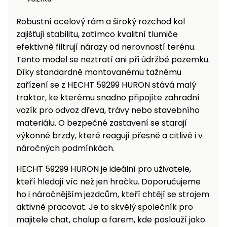
Robustní ocelový rám a široký rozchod kol
zajišťují stabilitu, zatímco kvalitní tlumiče
efektivně filtrují nárazy od nerovností terénu.
Tento model se neztratí ani při údržbě pozemku.
Díky standardně montovanému tažnému
zařízení se z HECHT 59299 HURON stává malý
traktor, ke kterému snadno připojíte zahradní
vozík pro odvoz dřeva, trávy nebo stavebního
materiálu. O bezpečné zastavení se starají
výkonné brzdy, které reagují přesně a citlivě i v
náročných podmínkách.
HECHT 59299 HURON je ideální pro uživatele,
kteří hledají víc než jen hračku. Doporučujeme
ho i náročnějším jezdcům, kteří chtějí se strojem
aktivně pracovat. Je to skvělý společník pro
majitele chat, chalup a farem, kde poslouží jako