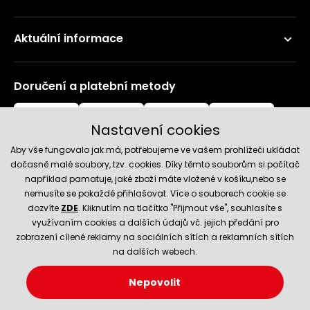
Aktuální informace
Doručení a platební metody
Nastavení cookies
Aby vše fungovalo jak má, potřebujeme ve vašem prohlížeči ukládat
dočasně malé soubory, tzv. cookies. Díky těmto souborům si počítač
například pamatuje, jaké zboží máte vložené v košíku,nebo se
nemusíte se pokaždé přihlašovat. Více o souborech cookie se
Spolehlivý obchod
dozvíte
ZDE
. Kliknutím na tlačítko "Přijmout vše", souhlasíte s
využívaním cookies a dalších údajů vč. jejich předání pro
zobrazení cílené reklamy na sociálních sítích a reklamních sítích
na dalších webech.
Nepovolit
© 2026 Hecht.cz
Nastavení cookies