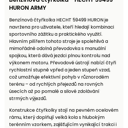
Nabíječky
HURON ARMY
Ruční
nářadí
Benzínová čtyřkolka HECHT 59499 HURON je
Příslušenství
Rozmetadla
navržena pro uživatele, kteří hledají kombinaci
a posypové
sportovního zážitku a praktického využití.
vozíky
Hlavním pilířem tohoto stroje je spolehlivá a
Topidla
mimořádně odolná převodovka s manuální
Zametací
spojkou, která dává jezdci plnou kontrolu nad
stroje
Navijáky
výkonem motoru. Převodové ústrojí nabízí čtyři
a kladky
Sněhové
rychlostní stupně vpřed a jeden stupeň vzad,
frézy
což umožňuje efektivní pohyb v různorodém
terénu – od rychlých přejezdů na rovných
Sněhová
úsecích až po pomalé a silové zdolávání
hrabla,
strmých výjezdů.
škrabky
na led
Konstrukce čtyřkolky stojí na pevném ocelovém
rámu, který doplňují velká kola s hlubokým
Příslušenství
terénním vzorkem, zajišťujícím vynikající trakci i