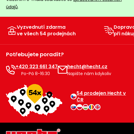
údajů
.
Vyzvednutí zdarma
Doprav
ve všech 54 prodejnách
při náku
Potřebujete poradit?
+420 323 661 347
hecht@hecht.cz
Po-Pá 8-16:30
Napište nám kdykoliv
54 prodejen Hecht v
ČR