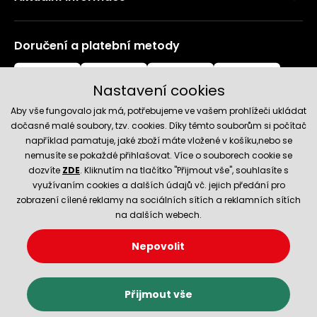
Doručení a platební metody
Nastavení cookies
Aby vše fungovalo jak má, potřebujeme ve vašem prohlížeči ukládat
dočasně malé soubory, tzv. cookies. Díky těmto souborům si počítač
například pamatuje, jaké zboží máte vložené v košíku,nebo se
nemusíte se pokaždé přihlašovat. Více o souborech cookie se
Spolehlivý obchod
dozvíte
ZDE
. Kliknutím na tlačítko "Přijmout vše", souhlasíte s
využívaním cookies a dalších údajů vč. jejich předání pro
zobrazení cílené reklamy na sociálních sítích a reklamních sítích
na dalších webech.
Nepovolit
© 2026 Hecht.cz
Nastavení cookies
Obchodní podmínky
Přijmout vše
E-shop vytvořila a technicky zajišťuje
SIMPLIA.cz