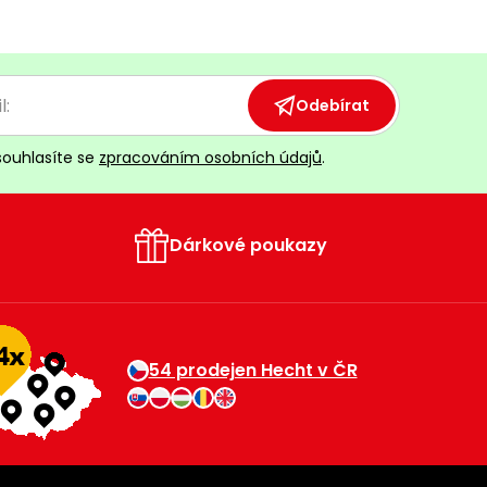
Odebírat
souhlasíte se
zpracováním osobních údajů
.
Dárkové poukazy
54 prodejen Hecht v ČR