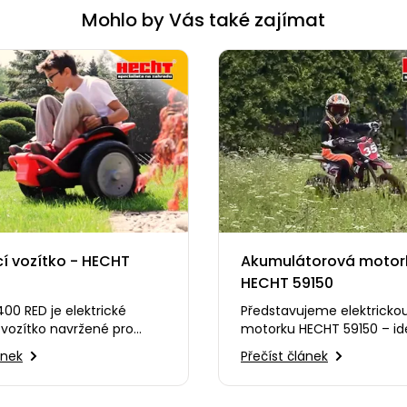
Mohlo by Vás také zajímat
cí vozítko - HECHT
Akumulátorová motor
HECHT 59150
00 RED je elektrické
Představujeme elektricko
 vozítko navržené pro
motorku HECHT 59150 – ide
a dynamickou jízdu s
pro mladé nadšence do t
ánek
Přečíst článek
snadného ovládání…
jízdy. Spojuje…