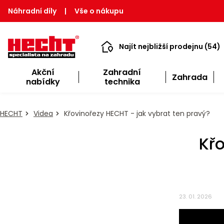
Náhradní díly
|
Vše o nákupu
Najít nejbližší prodejnu (54)
Akční
Zahradní
Zahrada
nabídky
technika
HECHT
Videa
Křovinořezy HECHT - jak vybrat ten pravý?
Křo
23. 01. 2026