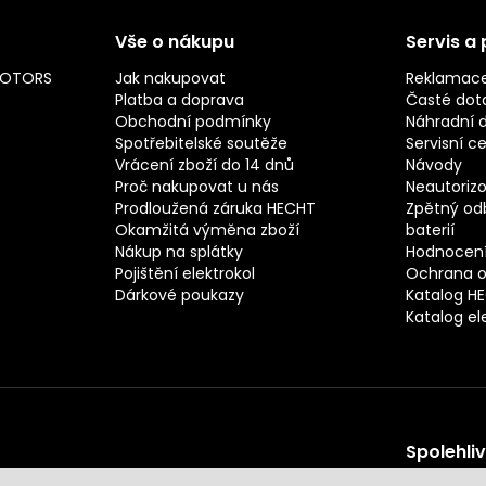
Vše o nákupu
Servis a
MOTORS
Jak nakupovat
Reklamac
Platba a doprava
Časté dot
Obchodní podmínky
Náhradní d
Spotřebitelské soutěže
Servisní c
Vrácení zboží do 14 dnů
Návody
Proč nakupovat u nás
Neautorizo
Prodloužená záruka HECHT
Zpětný odb
Okamžitá výměna zboží
baterií
Nákup na splátky
Hodnocení
Pojištění elektrokol
Ochrana o
Dárkové poukazy
Katalog H
Katalog el
Spolehli