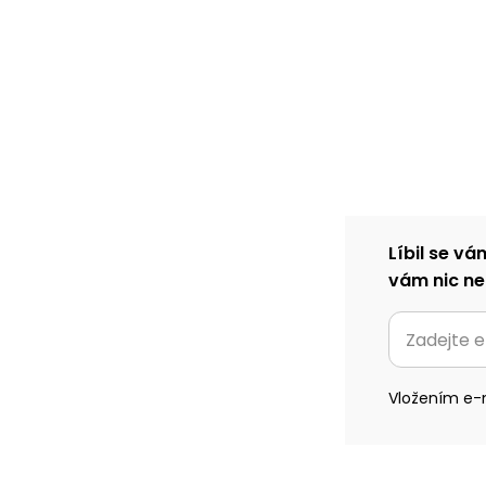
Líbil se vá
vám nic ne
Vložením e-m