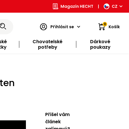
Magazín HECHT
|
CZ
0
Přihlásit se
Košík
ské
Chovatelské
Dárkové
čky
potřeby
poukazy
 ten
Přišel vám
článek
zajímavý?