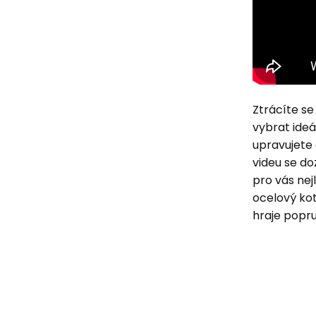
Ztrácíte s
vybrat ideá
upravujete 
videu se do
pro vás nej
ocelový kot
hraje popru