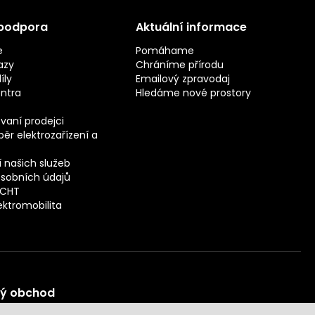
 podpora
Aktuální informace
e
Pomáhame
azy
Chráníme přírodu
íly
Emailový zpravodaj
entra
Hledáme nové prostory
vaní prodejci
ěr elektrozařízení a
 našich služeb
sobních údajů
ECHT
ektromobilita
vý obchod