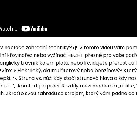
e v nabídce zahradní techniky? 🌿 V tomto videu vám p
lní křovinořez nebo vyžínač HECHT přesně pro vaše potře
anglický trávník kolem plotu, nebo likvidujete přerostlou 
zvíte: ⚡ Elektrický, akumulátorový nebo benzínový? Který
lepší. 🔪 Struna vs. nůž: Kdy stačí strunová hlava a kdy nas
ouč. 💪 Komfort při práci: Rozdíly mezi madlem a „řídítky“ 
h. Zkroťte svou zahradu se strojem, který vám padne do 