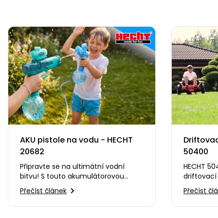
AKU pistole na vodu - HECHT
Driftova
20682
50400
Připravte se na ultimátní vodní
HECHT 504
bitvu! S touto akumulátorovou
driftovací
vodní pistolí posunete letní
zábavnou 
Přečíst článek
Přečíst čl
osvěžení na zcela novou…
možností 