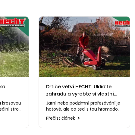
ka
Drtiče větví HECHT: Ukliďte
zahradu a vyrobte si vlastní
mulč!
u krosovou
Jarní nebo podzimní prořezávání je
ální stroj
hotové, ale co teď s tou hromadou
erénní
větví? 🪵 Místo pracného odvážení
Přečíst článek
nebo pálení…