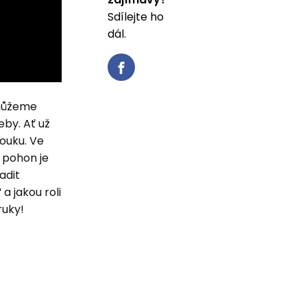
Sdílejte ho
dál.
omůžeme
by. Ať už
louku. Ve
 pohon je
adit
a jakou roli
ruky!