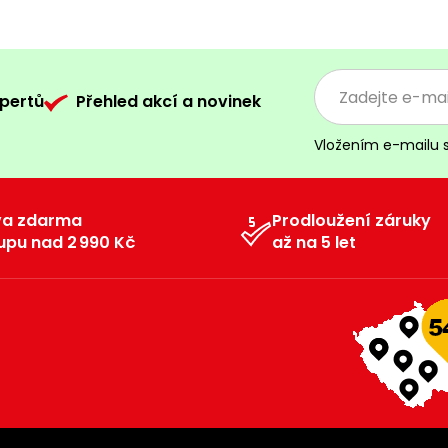
pertů
Přehled akcí a novinek
Vložením e-mailu 
va zdarma
Prodloužení záruky
upu nad 2 990 Kč
až na 5 let