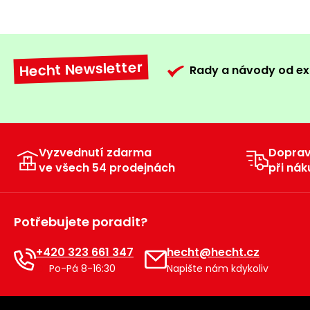
Hecht Newsletter
Rady a návody od ex
Vyzvednutí zdarma
Dopra
ve všech 54 prodejnách
při nák
Potřebujete poradit?
+420 323 661 347
hecht@hecht.cz
Po-Pá 8-16:30
Napište nám kdykoliv