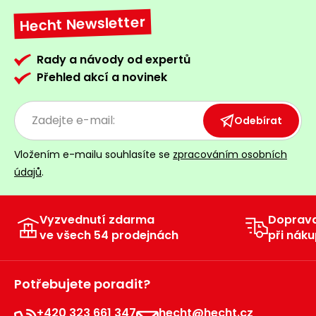
Hecht Newsletter
Rady a návody od expertů
Přehled akcí a novinek
Odebírat
Vložením e-mailu souhlasíte se
zpracováním osobních
údajů
.
Vyzvednutí zdarma
Doprav
ve všech 54 prodejnách
při náku
Potřebujete poradit?
+420 323 661 347
hecht@hecht.cz