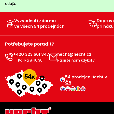
údajů
.
Vyzvednutí zdarma
Doprav
ve všech 54 prodejnách
při náku
Potřebujete poradit?
+420 323 661 347
hecht@hecht.cz
Po-Pá 8-16:30
Napište nám kdykoliv
54 prodejen Hecht v
ČR