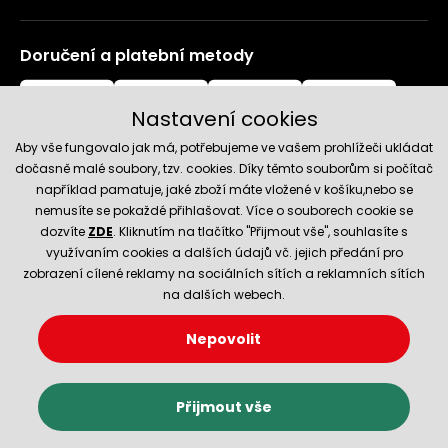
Doručení a platební metody
Nastavení cookies
Aby vše fungovalo jak má, potřebujeme ve vašem prohlížeči ukládat
dočasně malé soubory, tzv. cookies. Díky těmto souborům si počítač
například pamatuje, jaké zboží máte vložené v košíku,nebo se
nemusíte se pokaždé přihlašovat. Více o souborech cookie se
Spolehlivý obchod
dozvíte
ZDE
. Kliknutím na tlačítko "Přijmout vše", souhlasíte s
využívaním cookies a dalších údajů vč. jejich předání pro
zobrazení cílené reklamy na sociálních sítích a reklamních sítích
na dalších webech.
Nepovolit
© 2026 Hecht.cz
Nastavení cookies
Obchodní podmínky
Přijmout vše
E-shop vytvořila a technicky zajišťuje
SIMPLIA.cz