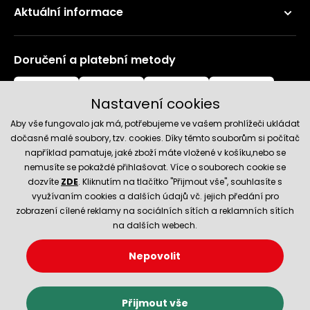
Aktuální informace
Doručení a platební metody
Nastavení cookies
Aby vše fungovalo jak má, potřebujeme ve vašem prohlížeči ukládat
dočasně malé soubory, tzv. cookies. Díky těmto souborům si počítač
například pamatuje, jaké zboží máte vložené v košíku,nebo se
nemusíte se pokaždé přihlašovat. Více o souborech cookie se
Spolehlivý obchod
dozvíte
ZDE
. Kliknutím na tlačítko "Přijmout vše", souhlasíte s
využívaním cookies a dalších údajů vč. jejich předání pro
zobrazení cílené reklamy na sociálních sítích a reklamních sítích
na dalších webech.
Nepovolit
© 2026 Hecht.cz
Nastavení cookies
Obchodní podmínky
Přijmout vše