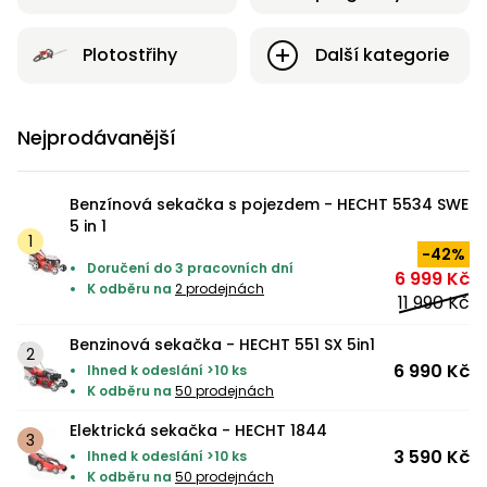
pojezdem
vozíky
Bagry
PROMINENT
větví
do
obrubníky
Příslušenství
Písek
Pytle,
filtrace
Příslušenství
do
Plotostřihy
Další kategorie
konve
Vibrační
Přilby
Stíníci
k sekačkám
Špalíkovače
filtrace
desky a
textilie
Soustruhy
pěchy
Náhradní
Doplňky
Fukary,
Nejprodávanější
nože
Transportéry,
vysavače
stavební
Zahradní
stroje
Vozíky
Akumulátory
Benzínová sekačka s pojezdem - HECHT 5534 SWE
válce
a
5 in 1
Řezačky
kolečka
-42%
betonu
Doručení do 3 pracovních dní
6 999 Kč
a
Čerpadla
K odběru na
2 prodejnách
11 990 Kč
asfaltu
a
vodárny
Benzinová sekačka - HECHT 551 SX 5in1
Měřící
6 990 Kč
Ihned k odeslání >10 ks
přístroje
Postřikovače
K odběru na
50 prodejnách
a rosiče
Ventilátory,
Elektrická sekačka - HECHT 1844
klimatizace
Vysokotlaké
3 590 Kč
Ihned k odeslání >10 ks
čističe
K odběru na
50 prodejnách