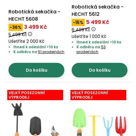
Robotická sekačka -
Robotická sekačka -
HECHT 5612
HECHT 5608
5 499 Kč
-15%
3 499 Kč
-36%
6 499 Kč
5 499 Kč
Ušetříte 1 000 Kč
Ušetříte 2 000 Kč
Ihned k odeslání >10 ks
Ihned k odeslání >10 ks
K odběru na
53
K odběru na
51 prodejnách
prodejnách
Do košíku
Do košíku
VELKÝ POSEZONNÍ
VELKÝ POSEZONNÍ
VÝPRODEJ
VÝPRODEJ