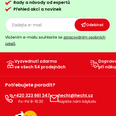
Rady a návody od expertů
Přehled akcí a novinek
Odebírat
Vložením e-mailu souhlasíte se
zpracováním osobních
údajů
.
Vyzvednutí zdarma
Doprav
ve všech 54 prodejnách
při náku
Potřebujete poradit?
+420 323 661 347
hecht@hecht.cz
Po-Pá 8-16:30
Napište nám kdykoliv