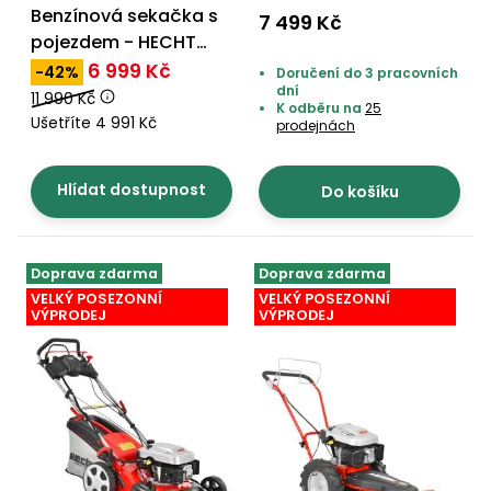
Benzínová sekačka s
7 499 Kč
pojezdem - HECHT
5534 SWE 5 in 1
6 999 Kč
-42%
Doručení do 3 pracovních
dní
11 990 Kč
K odběru na
25
Ušetříte 4 991 Kč
prodejnách
Hlídat dostupnost
Do košíku
Doprava zdarma
Doprava zdarma
VELKÝ POSEZONNÍ
VELKÝ POSEZONNÍ
VÝPRODEJ
VÝPRODEJ