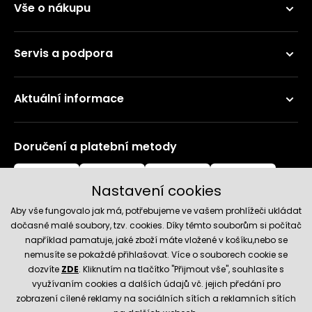
Vše o nákupu
Servis a podpora
Aktuální informace
Doručení a platební metody
Nastavení cookies
Aby vše fungovalo jak má, potřebujeme ve vašem prohlížeči ukládat
dočasně malé soubory, tzv. cookies. Díky těmto souborům si počítač
například pamatuje, jaké zboží máte vložené v košíku,nebo se
nemusíte se pokaždé přihlašovat. Více o souborech cookie se
Spolehlivý obchod
dozvíte
ZDE
. Kliknutím na tlačítko "Přijmout vše", souhlasíte s
využívaním cookies a dalších údajů vč. jejich předání pro
zobrazení cílené reklamy na sociálních sítích a reklamních sítích