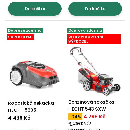
Do košíku
Do košíku
Doprava zdarma
Doprava zdarma
SUPER CENA!
VELKÝ POSEZONNÍ
VÝPRODEJ
Benzínová sekačka -
Robotická sekačka -
HECHT 543 SXW
HECHT 5605
4 799 Kč
4 499 Kč
-24%
6 290 Kč