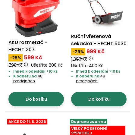
Ruční vřetenová
AKU rozmetač -
sekačka - HECHT 5030
HECHT 207
999 Kč
-29%
599 Kč
-25%
1 399 Kč
799 Kč
Ušetříte 200 Kč
Ušetříte 400 Kč
Ihned k odeslání >10 ks
Ihned k odeslání >10 ks
K odběru na
48
K odběru na
48
prodejnách
prodejnách
Do košíku
Do košíku
AKCE DO 11. 8. 2026
Doprava zdarma
VELKÝ POSEZONNÍ
VÝPRODEJ