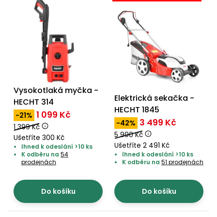
Vysokotlaká myčka -
Elektrická sekačka -
HECHT 314
HECHT 1845
1 099 Kč
-21%
3 499 Kč
-42%
1 399 Kč
5 990 Kč
Ušetříte 300 Kč
Ušetříte 2 491 Kč
Ihned k odeslání >10 ks
K odběru na
54
Ihned k odeslání >10 ks
prodejnách
K odběru na
51 prodejnách
Do košíku
Do košíku