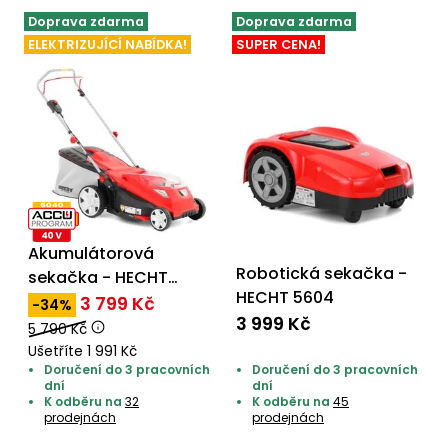
Doprava zdarma
Doprava zdarma
ELEKTRIZUJÍCÍ NABÍDKA!
SUPER CENA!
Akumulátorová
Robotická sekačka -
sekačka - HECHT
HECHT 5604
5043
3 799 Kč
-34%
3 999 Kč
5 790 Kč
Ušetříte 1 991 Kč
Doručení do 3 pracovních
Doručení do 3 pracovních
dní
dní
K odběru na
32
K odběru na
45
prodejnách
prodejnách