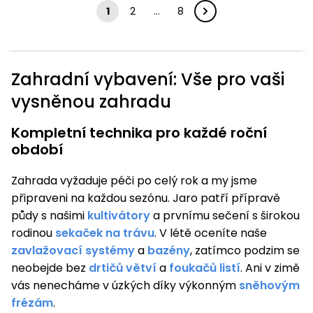
1
2
…
8
Zahradní vybavení: Vše pro vaši
vysněnou zahradu
Kompletní technika pro každé roční
období
Zahrada vyžaduje péči po celý rok a my jsme
připraveni na každou sezónu. Jaro patří přípravě
půdy s našimi
kultivátory
a prvnímu sečení s širokou
rodinou
sekaček na trávu
. V létě oceníte naše
zavlažovací systémy
a
bazény
, zatímco podzim se
neobejde bez
drtičů větví
a
foukačů listí
. Ani v zimě
vás nenecháme v úzkých díky výkonným
sněhovým
frézám
.