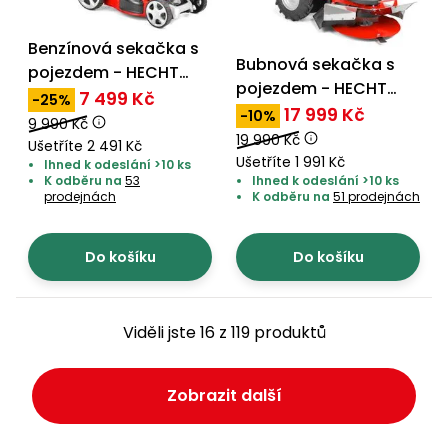
Benzínová sekačka s
Bubnová sekačka s
pojezdem - HECHT
pojezdem - HECHT
548 SWE 5 in 1
7 499 Kč
-25%
5060
17 999 Kč
-10%
9 990 Kč
19 990 Kč
Ušetříte 2 491 Kč
Ušetříte 1 991 Kč
Ihned k odeslání >10 ks
K odběru na
53
Ihned k odeslání >10 ks
prodejnách
K odběru na
51 prodejnách
Do košíku
Do košíku
Viděli jste 16 z 119 produktů
Zobrazit další