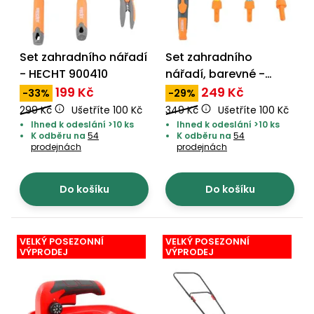
Set zahradního nářadí
Set zahradního
- HECHT 900410
nářadí, barevné -
HECHT 900411
199 Kč
249 Kč
-33%
-29%
299 Kč
Ušetříte 100 Kč
349 Kč
Ušetříte 100 Kč
Ihned k odeslání >10 ks
Ihned k odeslání >10 ks
K odběru na
54
K odběru na
54
prodejnách
prodejnách
Do košíku
Do košíku
VELKÝ POSEZONNÍ
VELKÝ POSEZONNÍ
VÝPRODEJ
VÝPRODEJ