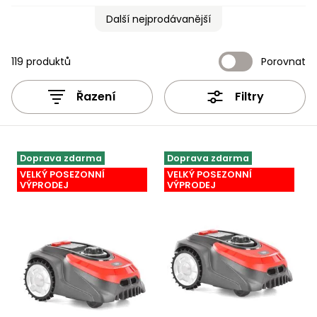
Nabíječky
Další nejprodávanější
Ruční
nářadí
Příslušenství
119 produktů
Porovnat
Rozmetadla
a posypové
vozíky
Řazení
Filtry
Topidla
Zametací
stroje
Navijáky
a kladky
Doprava zdarma
Doprava zdarma
Sněhové
VELKÝ POSEZONNÍ
VELKÝ POSEZONNÍ
frézy
VÝPRODEJ
VÝPRODEJ
Sněhová
hrabla,
škrabky
na led
Příslušenství