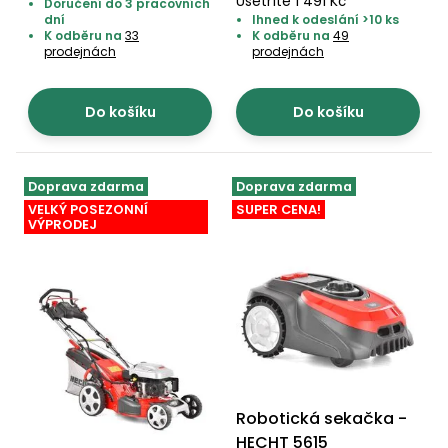
Ušetříte 1 491 Kč
Doručení do 3 pracovních
dní
Ihned k odeslání >10 ks
K odběru na
33
K odběru na
49
prodejnách
prodejnách
Do košíku
Do košíku
Doprava zdarma
Doprava zdarma
VELKÝ POSEZONNÍ
SUPER CENA!
VÝPRODEJ
Robotická sekačka -
HECHT 5615