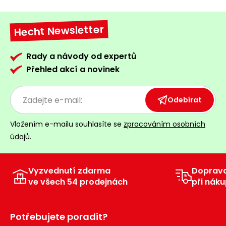
Hecht Newsletter
Rady a návody od expertů
Přehled akcí a novinek
Odebírat
Vložením e-mailu souhlasíte se
zpracováním osobních
údajů
.
Vyzvednutí zdarma
Doprav
ve všech 54 prodejnách
při náku
Potřebujete poradit?