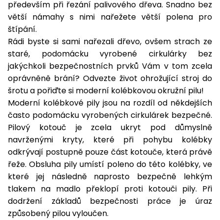
především při řezání palivového dřeva. Snadno bez
větší námahy s nimi nařežete větší polena pro
štípání.
Rádi byste si sami nařezali dřevo, ovšem strach ze
staré, podomácku vyrobené cirkulárky bez
jakýchkoli bezpečnostních prvků Vám v tom zcela
oprávněně brání? Odvezte život ohrožující stroj do
šrotu a pořiďte si moderní kolébkovou okružní pilu!
Moderní kolébkové pily jsou na rozdíl od někdejších
často podomácku vyrobených cirkulárek bezpečné.
Pilový kotouč je zcela ukryt pod důmyslně
navrženými kryty, které při pohybu kolébky
odkrývají postupně pouze část kotouče, která právě
řeže. Obsluha pily umístí poleno do této kolébky, ve
které jej následně naprosto bezpečně lehkým
tlakem na madlo překlopí proti kotouči pily. Při
dodržení základů bezpečnosti práce je úraz
způsobený pilou vyloučen.