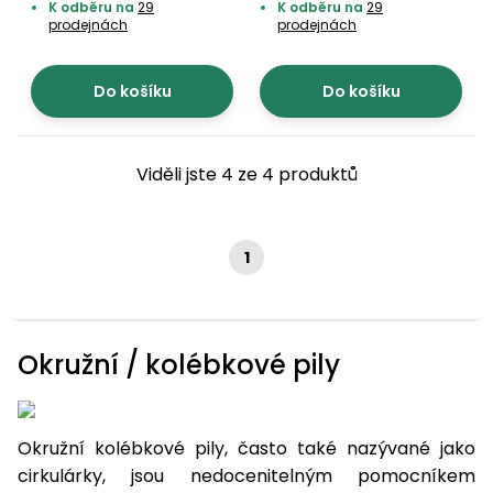
K odběru na
29
K odběru na
29
prodejnách
prodejnách
Do košíku
Do košíku
Viděli jste 4 ze 4 produktů
1
Okružní / kolébkové pily
Okružní kolébkové pily, často také nazývané jako
cirkulárky, jsou nedocenitelným pomocníkem