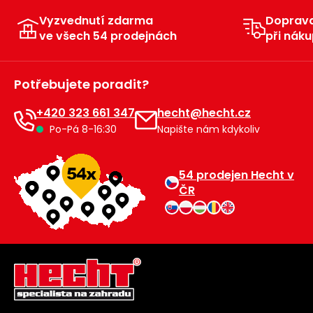
Vyzvednutí zdarma
Doprav
ve všech 54 prodejnách
při náku
Potřebujete poradit?
+420 323 661 347
hecht@hecht.cz
Po-Pá 8-16:30
Napište nám kdykoliv
54 prodejen Hecht v
ČR