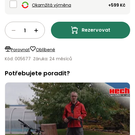
Nabíječky
Okamžitá výměna
+599 Kč
Ruční
nářadí
Příslušenství
Rozmetadla
Rezervovat
a posypové
vozíky
Topidla
Porovnat
Oblíbené
Zametací
Kód: 005677
Záruka: 24 měsíců
stroje
Navijáky
a kladky
Sněhové
Potřebujete poradit?
frézy
Sněhová
hrabla,
škrabky
na led
Příslušenství