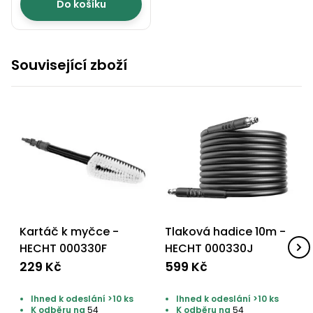
Do košíku
Související zboží
Kartáč k myčce -
Tlaková hadice 10m -
HECHT 000330F
HECHT 000330J
229 Kč
599 Kč
Ihned k odeslání >10 ks
Ihned k odeslání >10 ks
K odběru na
54
K odběru na
54