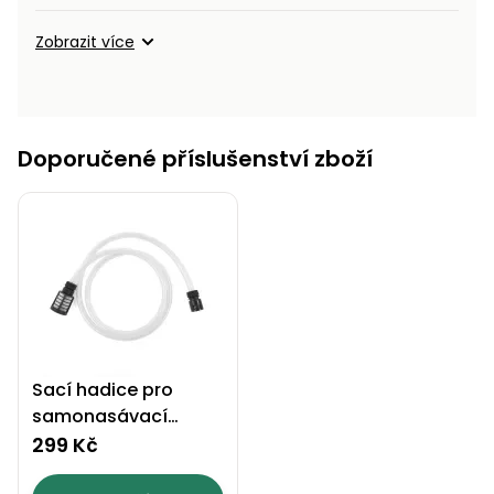
Zobrazit více
Doporučené příslušenství zboží
Sací hadice pro
samonasávací
myčky - 0000324
299 Kč