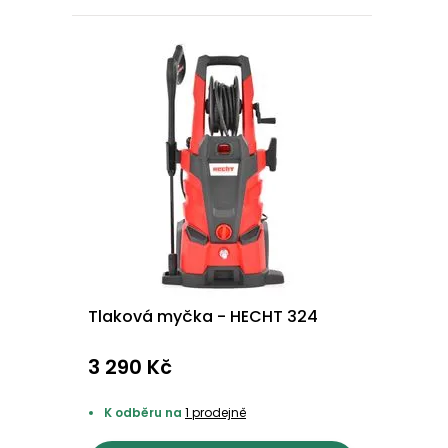
Tlaková myčka - HECHT 324
3 290 Kč
K odběru na
1 prodejně