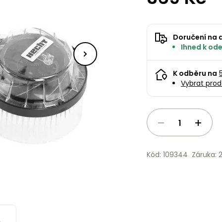
Doručení na 
Ihned k ode
K odběru na
Vybrat prod
Kód: 109344
Záruka: 