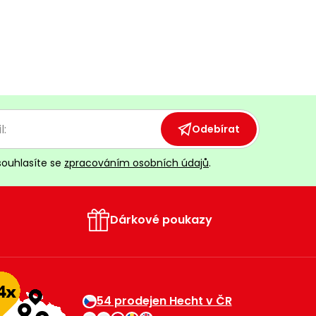
Odebírat
souhlasíte se
zpracováním osobních údajů
.
Dárkové poukazy
54 prodejen Hecht v ČR