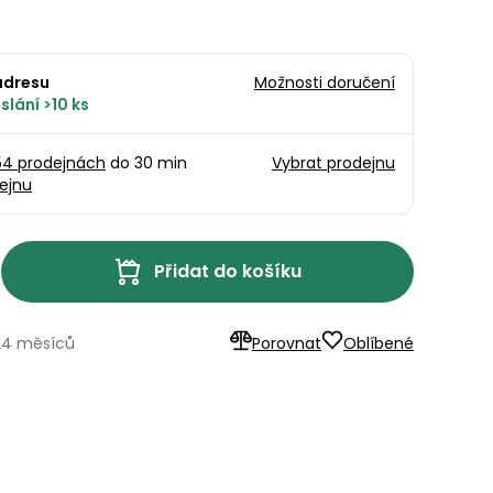
adresu
Možnosti doručení
slání >10 ks
54 prodejnách
do 30 min
Vybrat prodejnu
ejnu
Přidat do košíku
24 měsíců
Porovnat
Oblíbené