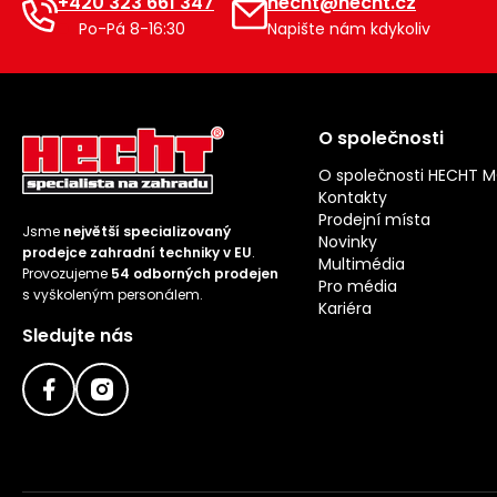
+420 323 661 347
hecht@hecht.cz
Po-Pá 8-16:30
Napište nám kdykoliv
O společnosti
O společnosti HECHT 
Kontakty
Prodejní místa
Jsme
největší specializovaný
Novinky
prodejce zahradní techniky v EU
.
Multimédia
Provozujeme
54 odborných prodejen
Pro média
s vyškoleným personálem.
Kariéra
Sledujte nás