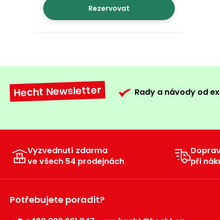
Rezervovat
Hecht Newsletter
Rady a návody od ex
Vyzvednutí zdarma
Dopra
ve všech 54 prodejnách
při nák
Potřebujete poradit?