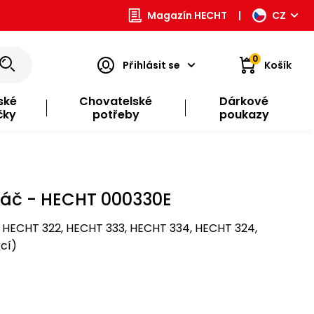
Magazín HECHT
|
CZ
0
Přihlásit se
Košík
ské
Chovatelské
Dárkové
čky
potřeby
poukazy
táč - HECHT 000330E
 HECHT 322, HECHT 333, HECHT 334, HECHT 324,
cí)