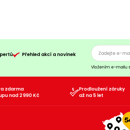
pertů
Přehled akcí a novinek
Vložením e-mailu 
va zdarma
Prodloužení záruky
upu nad 2 990 Kč
až na 5 let