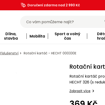
Doručení zdarma nad 2 990 Kč
Dílna,
Sport a volný
Dět
Mobilita
stavba
čas
hra
říslušenství
Rotační kartáč - HECHT 000330E
Rotační kar
Rotační kartáč pro
HECHT 326 (s reduk
Zobrazit více
369 Kč