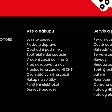
Vše o nákupu
Servis a
MOTORS
Jak nakupovat
Reklamac
Platba a doprava
Časté dot
Obchodní podmínky
Náhradní d
Spotřebitelské soutěže
Servisní c
Vrácení zboží do 14 dnů
Návody
Proč nakupovat u nás
Neautorizo
Prodloužená záruka HECHT
Zpětný odb
Okamžitá výměna zboží
baterií
Nákup na splátky
Hodnocení
Pojištění elektrokol
Ochrana o
Dárkové poukazy
Katalog H
Katalog el