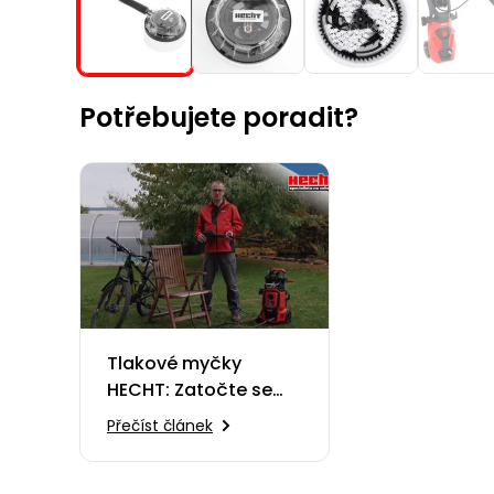
Potřebujete poradit?
Tlakové myčky
HECHT: Zatočte se
špínou rychle a
Přečíst článek
efektivně!