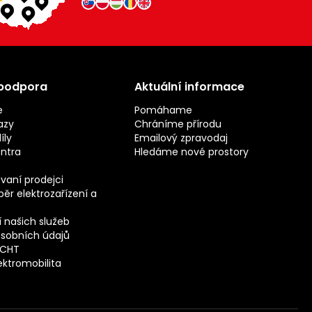
 podpora
Aktuální informace
e
Pomáhame
azy
Chráníme přírodu
íly
Emailový zpravodaj
entra
Hledáme nové prostory
vaní prodejci
ěr elektrozařízení a
 našich služeb
sobních údajů
ECHT
ektromobilita