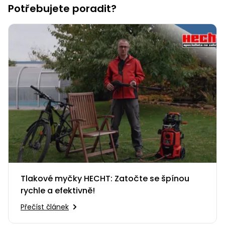
Potřebujete poradit?
Nabíječky
Ruční
nářadí
Příslušenství
Rozmetadla
a posypové
vozíky
Topidla
Zametací
stroje
Navijáky
a kladky
Sněhové
frézy
Sněhová
hrabla,
škrabky
Tlakové myčky HECHT: Zatočte se špínou
na led
rychle a efektivně!
Přečíst článek
Příslušenství