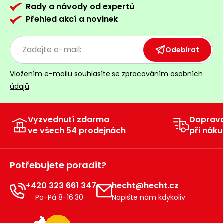
Rady a návody od expertů
Přehled akcí a novinek
Odebírat
Vložením e-mailu souhlasíte se
zpracováním osobních
údajů
.
Vyzvednutí zdarma
Doprav
ve všech 54 prodejnách
při náku
Potřebujete poradit?
+420 323 661 347
hecht@hecht.cz
Po-Pá 8-16:30
Napište nám kdykoliv