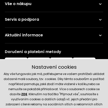
Vše o nákupu
Servis a podpora
Aktuální informace
Doručení a platební metody
Nastavení cookies
Aby vše fungovalo jak má, potřebujeme ve vašem prohlížeči ukládat
dočasně malé soubory, tzv. cookies. Díky těmto souborům si počítač
například pamatuje, jaké zboží máte vložené v košíku,nebo se
nemusíte se pokaždé přihlašovat. Více o souborech cookie se
Spolehlivý obchod
dozvíte
ZDE
. Kliknutím na tlačítko "Přijmout vše", souhlasíte s
využívaním cookies a dalších údajů vč. jejich předání pro
zobrazení cílené reklamy na sociálních sítích a reklamních sítích