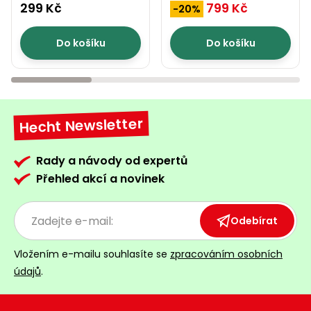
002024
m - HECHT 002075C
299 Kč
799 Kč
-20%
Do košíku
Do košíku
Hecht Newsletter
Rady a návody od expertů
Přehled akcí a novinek
Odebírat
Vložením e-mailu souhlasíte se
zpracováním osobních
údajů
.