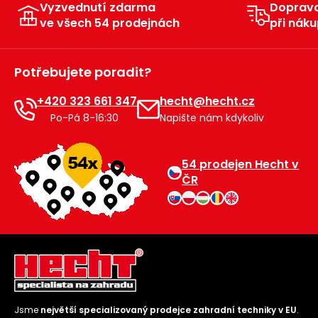
Vyzvednutí zdarma
Doprav
ve všech 54 prodejnách
při náku
Potřebujete poradit?
+420 323 661 347
hecht@hecht.cz
Po-Pá 8-16:30
Napište nám kdykoliv
54 prodejen Hecht v
ČR
Jsme
největší specializovaný prodejce zahradní techniky v EU
.