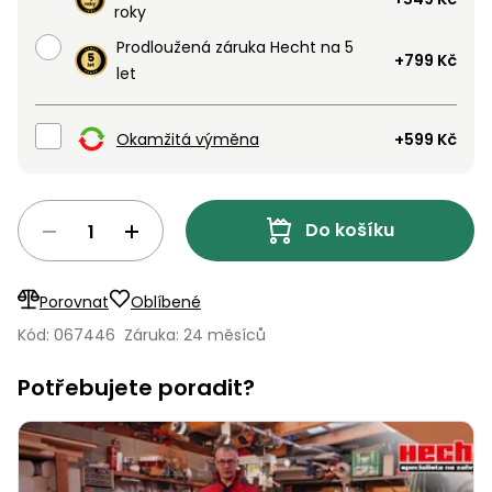
roky
Nabíječky
Ruční
Prodloužená záruka Hecht na 5
nářadí
+799 Kč
let
Příslušenství
Rozmetadla
a posypové
Okamžitá výměna
+599 Kč
vozíky
Topidla
Zametací
stroje
Navijáky
Do košíku
a kladky
Sněhové
frézy
Porovnat
Oblíbené
Sněhová
Kód: 067446
Záruka: 24 měsíců
hrabla,
škrabky
Potřebujete poradit?
na led
Příslušenství