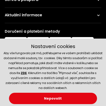
Aktuální informace
Doručení a platební metody
Nastavení cookies
Aby vše fungovalo jak má, potřebujeme ve vašem prohlížeči ukládat
dočasně malé soubory, tzv. cookies. Díky těmto souborům si počítač
například pamatuje, jaké zboží máte vložené v košíku,nebo se
nemusíte se pokaždé přihlašovat. Více o souborech cookie se
Spolehlivý obchod
dozvíte
ZDE
. Kliknutím na tlačítko "Přijmout vše", souhlasíte s
využívaním cookies a dalších údajů vč. jejich předání pro
zobrazení cílené reklamy na sociálních sítích a reklamních sítích
na dalších webech.
Nepovolit
© 2026 Hecht.cz
Nastavení cookies