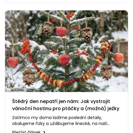
Štědrý den nepatří jen nám: Jak vystrojit
vánoční hostinu pro ptáčky a (možná) ježky
Zatímco my doma ladíme poslední detaily,
obalujeme řízky a uždibujeme linecké, na naší
zahradě panuje úplně jiný svět.…
Přečíst článek