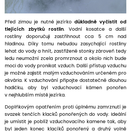
Nabíječky
Ruční
nářadí
Před zimou je nutné jezírko
důkladně vyčistit od
Příslušenství
Rozmetadla
tlejících zbytků rostlin
. Vodní kosatce a další
a posypové
rostliny doporučuji zastřihnout cca 5 cm nad
vozíky
Topidla
hladinou. Díky tomu nebudou zasychající rostliny
lehat do vody a hnít, zastřižené stonky zároveň tedy
Zametací
stroje
Navijáky
ledu neumožní zcela promrznout a okolo nich bude
a kladky
moci do vody pronikat vzduch. Další přístup vzduchu
Sněhové
je možné zajistit malým vzduchováním určeném pro
frézy
akvária. K vzduchování připojte dostatečně dlouhou
hadičku, aby byl vzduchovací kámen ponořen
Sněhová
v nejhlubším místě jezírka.
hrabla,
škrabky
Doplňkovým opatřením proti úplnému zamrznutí je
na led
svazek tenčích klacků ponořených do vody. Ideální
je umístit je poblíž vzduchovacího kamene tak, aby
Příslušenství
byl jeden konec klacíků ponořený a druhý volně