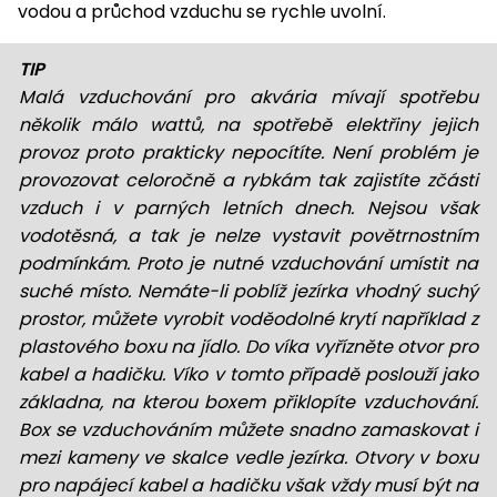
vodou a průchod vzduchu se rychle uvolní.
TIP
Malá vzduchování pro akvária mívají spotřebu
několik málo wattů, na spotřebě elektřiny jejich
provoz proto prakticky nepocítíte. Není problém je
provozovat celoročně a rybkám tak zajistíte zčásti
vzduch i v parných letních dnech. Nejsou však
vodotěsná, a tak je nelze vystavit povětrnostním
podmínkám. Proto je nutné vzduchování umístit na
suché místo. Nemáte-li poblíž jezírka vhodný suchý
prostor, můžete vyrobit voděodolné krytí například z
plastového boxu na jídlo. Do víka vyřízněte otvor pro
kabel a hadičku. Víko v tomto případě poslouží jako
základna, na kterou boxem přiklopíte vzduchování.
Box se vzduchováním můžete snadno zamaskovat i
mezi kameny ve skalce vedle jezírka. Otvory v boxu
pro napájecí kabel a hadičku však vždy musí být na