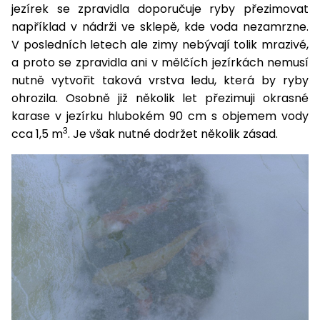
pojezdem
vozíky
Bagry
PROMINENT
jezírek se zpravidla doporučuje ryby přezimovat
větví
do
obrubníky
Příslušenství
Písek
Pytle,
například v nádrži ve sklepě, kde voda nezamrzne.
filtrace
Příslušenství
do
konve
Vibrační
Přilby
Stíníci
V posledních letech ale zimy nebývají tolik mrazivé,
k sekačkám
Špalíkovače
filtrace
desky a
textilie
Soustruhy
a proto se zpravidla ani v mělčích jezírkách nemusí
pěchy
Náhradní
nutně vytvořit taková vrstva ledu, která by ryby
Doplňky
Fukary,
nože
ohrozila. Osobně již několik let přezimuji okrasné
Transportéry,
vysavače
stavební
karase v jezírku hlubokém 90 cm s objemem vody
Zahradní
stroje
Vozíky
Akumulátory
3
cca 1,5 m
. Je však nutné dodržet několik zásad.
válce
a
Řezačky
kolečka
betonu
a
Čerpadla
asfaltu
a
vodárny
Měřící
přístroje
Postřikovače
a rosiče
Ventilátory,
klimatizace
Vysokotlaké
čističe