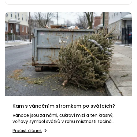
Kam s vánočním stromkem po svátcích?
Vánoce jsou za námi, cukroví mizí a ten krásný,
voňavý symbol svátků v rohu místnosti začíná
pomalu ale jistě opadávat.…
Přečíst článek