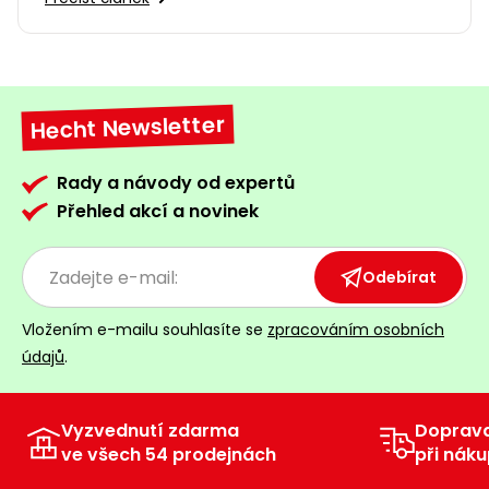
Hecht Newsletter
Rady a návody od expertů
Přehled akcí a novinek
Odebírat
Vložením e-mailu souhlasíte se
zpracováním osobních
údajů
.
Vyzvednutí zdarma
Doprav
ve všech 54 prodejnách
při náku