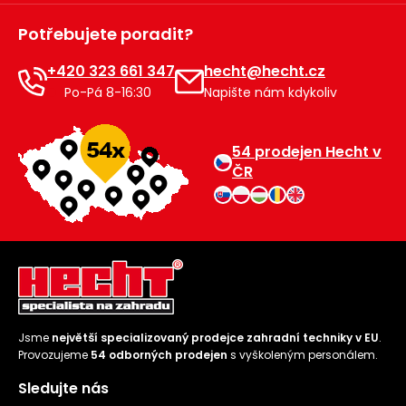
Potřebujete poradit?
+420 323 661 347
hecht@hecht.cz
Po-Pá 8-16:30
Napište nám kdykoliv
54 prodejen Hecht v
ČR
Jsme
největší specializovaný prodejce zahradní techniky v EU
.
Provozujeme
54 odborných prodejen
s vyškoleným personálem.
Sledujte nás