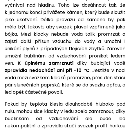
vyčníval nad hladinu. Toho lze dosáhnout tak, že
k jednomu konci přivážete kámen, který bude sloužit
jako ukotvení. Délka provazu od kamene by pak
měla být taková, aby svazek plaval vzpřímeně jako
bójka. Mezi klacky nebude voda tolik promrzat a
zajistí další přísun vzduchu do vody a umožní i
únikání plynů z případných tlejících zbytků. Zároveň
umožní bublinám od vzduchování pronikat ledem
ven.
K úplnému zamrznutí
díky bublající vodě
zpravidla nedochází ani při -10 °C
. Jestliže v noci
voda mezi svazkem klacků promrzne, přes den stačí
pár slunečních paprsků, které se do svazku opřou, a
led opět částečně povolí.
Pokud by teplota klesla dlouhodobě hluboko pod
nulu, mohou sice klacky v ledu zcela zamrznout, díky
bublinkám od vzduchování ale bude led
nekompaktní a zpravidla stačí svazek prolít horkou