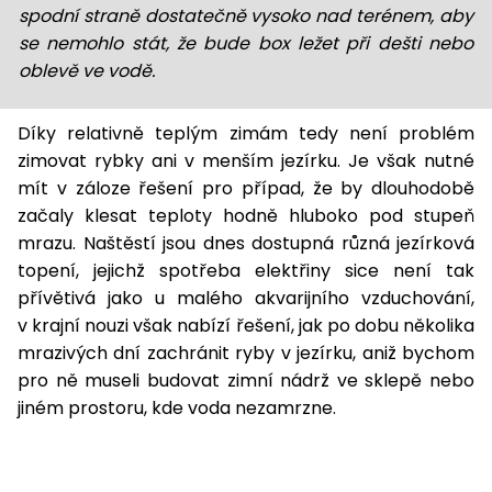
spodní straně dostatečně vysoko nad terénem, aby
se nemohlo stát, že bude box ležet při dešti nebo
oblevě ve vodě.
Díky relativně teplým zimám tedy není problém
zimovat rybky ani v menším jezírku. Je však nutné
mít v záloze řešení pro případ, že by dlouhodobě
začaly klesat teploty hodně hluboko pod stupeň
mrazu. Naštěstí jsou dnes dostupná různá jezírková
topení, jejichž spotřeba elektřiny sice není tak
přívětivá jako u malého akvarijního vzduchování,
v krajní nouzi však nabízí řešení, jak po dobu několika
mrazivých dní zachránit ryby v jezírku, aniž bychom
pro ně museli budovat zimní nádrž ve sklepě nebo
jiném prostoru, kde voda nezamrzne.