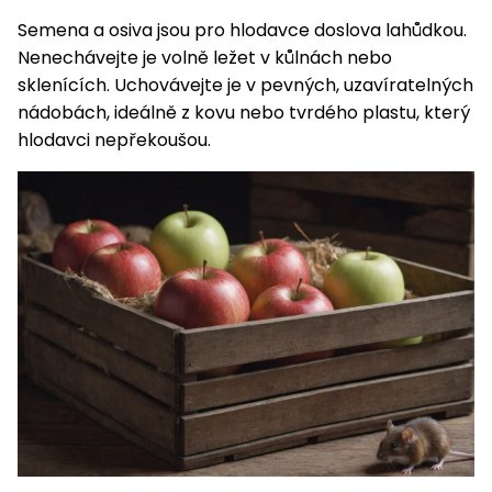
Nabíječky
Semena a osiva jsou pro hlodavce doslova lahůdkou.
Ruční
nářadí
Nenechávejte je volně ležet v kůlnách nebo
sklenících. Uchovávejte je v pevných, uzavíratelných
Příslušenství
Rozmetadla
nádobách, ideálně z kovu nebo tvrdého plastu, který
a posypové
hlodavci nepřekoušou.
vozíky
Topidla
Zametací
stroje
Navijáky
a kladky
Sněhové
frézy
Sněhová
hrabla,
škrabky
na led
Příslušenství