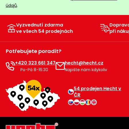
údajů
.
Vyzvednutí zdarma
Doprav
ve všech 54 prodejnách
při náku
Potřebujete poradit?
+420 323 661 347
hecht@hecht.cz
Po-Pá 8-16:30
Napište nám kdykoliv
54 prodejen Hecht v
ČR