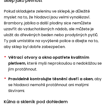
Sklep jako pevnost
pojezdem
vozíky
Bagry
PROMINENT
větví
do
obrubníky
Příslušenství
Písek
Pytle,
filtrace
Příslušenství
Pokud skladujete zeleninu ve sklepě, je důležité
do
konve
Vibrační
Přilby
Stíníci
k sekačkám
Špalíkovače
filtrace
myslet na to, že hlodavci jsou velmi vynalézaví.
desky a
textilie
Soustruhy
Brambory, jablka a další plodiny sice nemůžete
pěchy
Náhradní
Doplňky
Fukary,
uzavřít do vzduchotěsných nádob, ale můžete je
nože
Transportéry,
vysavače
uložit do dřevěných beden nebo prodyšných pytlů.
stavební
Zahradní
Ty pak umístěte na vyvýšené police a dbejte na to,
stroje
Vozíky
Akumulátory
válce
aby sklep byl dobře zabezpečen.
a
Řezačky
kolečka
betonu
Větrací otvory a okna opatřete kvalitním
a
Čerpadla
pletivem
, které myši neprokoušou a nedokážou se
asfaltu
a
jím protáhnout.
vodárny
Měřící
Pravidelně kontrolujte těsnění dveří a oken
, aby
přístroje
Postřikovače
se hlodavci nemohli protáhnout ani malými
a rosiče
škvírami.
Ventilátory,
klimatizace
Vysokotlaké
Kůlna a skleník pod dohledem
čističe