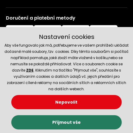
Doručení a platební metody
Nastavení cookies
Aby vše fungovalo jak má, potřebujeme ve vašem prohlížeči ukládat
dočasně malé soubory, tzv. cookies. Díky těmto souborům si počítač
například pamatuje, jaké zboží máte vložené v košíku,nebo se
nemusíte se pokaždé přihlašovat. Více o souborech cookie se
Spolehlivý obchod
dozvíte
ZDE
. Kliknutím na tlačítko "Přijmout vše", souhlasíte s
využívaním cookies a dalších údajů vč. jejich předání pro
zobrazení cílené reklamy na sociálních sítích a reklamních sítích
na dalších webech.
Nepovolit
© 2026 Hecht.cz
Nastavení cookies
Obchodní podmínky
Přijmout vše
E-shop vytvořila a technicky zajišťuje
SIMPLIA.cz