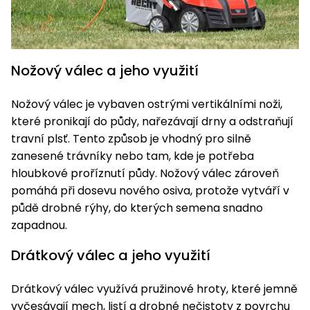
Nožový válec a jeho využití
Nožový válec je vybaven ostrými vertikálními noži,
které pronikají do půdy, nařezávají drny a odstraňují
travní plsť. Tento způsob je vhodný pro silně
zanesené trávníky nebo tam, kde je potřeba
hloubkové proříznutí půdy. Nožový válec zároveň
pomáhá při dosevu nového osiva, protože vytváří v
půdě drobné rýhy, do kterých semena snadno
zapadnou.
Drátkový válec a jeho využití
Drátkový válec využívá pružinové hroty, které jemně
vyčesávají mech, listí a drobné nečistoty z povrchu