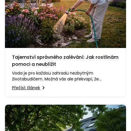
Tajemství správného zalévání: Jak rostlinám
pomoci a neublížit
Voda je pro každou zahradu nezbytným
životabudičem. Možná vás ale překvapí, že
nesprávný způsob zalévání dokáže…
Přečíst článek