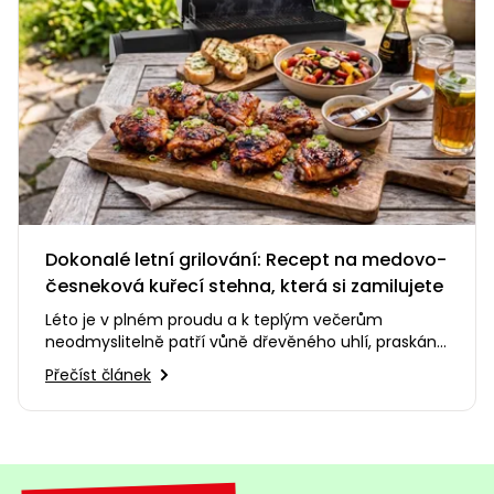
Dokonalé letní grilování: Recept na medovo-
česneková kuřecí stehna, která si zamilujete
Léto je v plném proudu a k teplým večerům
neodmyslitelně patří vůně dřevěného uhlí, praskání
ohně a smích s přáteli na…
Přečíst článek