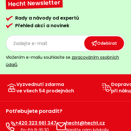
Hecht Newsletter
Rady a návody od expertů
Přehled akcí a novinek
Odebírat
Vložením e-mailu souhlasíte se
zpracováním osobních
údajů
.
Vyzvednutí zdarma
Doprav
ve všech 54 prodejnách
při náku
Potřebujete poradit?
+420 323 661 347
hecht@hecht.cz
Po-Pá 8-16:30
Napište nám kdykoliv