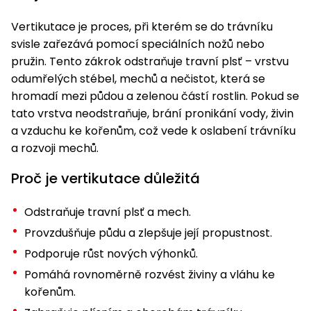
pojezdem
vozíky
Bagry
PROMINENT
větví
do
obrubníky
Příslušenství
Písek
Pytle,
Vertikutace je proces, při kterém se do trávníku
filtrace
Příslušenství
do
konve
Vibrační
Přilby
Stíníci
svisle zařezává pomocí speciálních nožů nebo
k sekačkám
Špalíkovače
filtrace
desky a
textilie
Soustruhy
pružin. Tento zákrok odstraňuje travní plsť – vrstvu
pěchy
Náhradní
odumřelých stébel, mechů a nečistot, která se
Doplňky
Fukary,
nože
Transportéry,
hromadí mezi půdou a zelenou částí rostlin. Pokud se
vysavače
stavební
tato vrstva neodstraňuje, brání pronikání vody, živin
Zahradní
stroje
Vozíky
Akumulátory
a vzduchu ke kořenům, což vede k oslabení trávníku
válce
a
a rozvoji mechů.
Řezačky
kolečka
betonu
Proč je vertikutace důležitá
a
Čerpadla
asfaltu
a
Odstraňuje travní plsť a mech.
vodárny
Měřící
Provzdušňuje půdu a zlepšuje její propustnost.
přístroje
Postřikovače
Podporuje růst nových výhonků.
a rosiče
Ventilátory,
Pomáhá rovnoměrně rozvést živiny a vláhu ke
klimatizace
Vysokotlaké
kořenům.
čističe