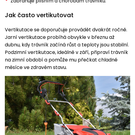
Zabraňuje plísním a chorobám trávníku.
Nabíječky
Ruční
Jak často vertikutovat
nářadí
Příslušenství
Rozmetadla
Vertikutace se doporučuje provádět dvakrát ročně.
a posypové
Jarní vertikutace probíhá obvykle v březnu až
vozíky
Topidla
dubnu, kdy trávník začíná růst a teploty jsou stabilní.
Podzimní vertikutace, ideálně v září, připraví trávník
Zametací
stroje
Navijáky
na zimní období a pomůže mu přečkat chladné
a kladky
měsíce ve zdravém stavu.
Sněhové
frézy
Sněhová
hrabla,
škrabky
na led
Příslušenství