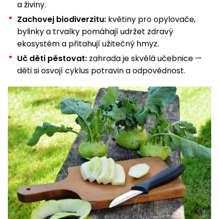
a živiny.
Zachovej biodiverzitu:
květiny pro opylovače,
bylinky a trvalky pomáhají udržet zdravý
ekosystém a přitahují užitečný hmyz.
Uč děti pěstovat:
zahrada je skvělá učebnice —
děti si osvojí cyklus potravin a odpovědnost.