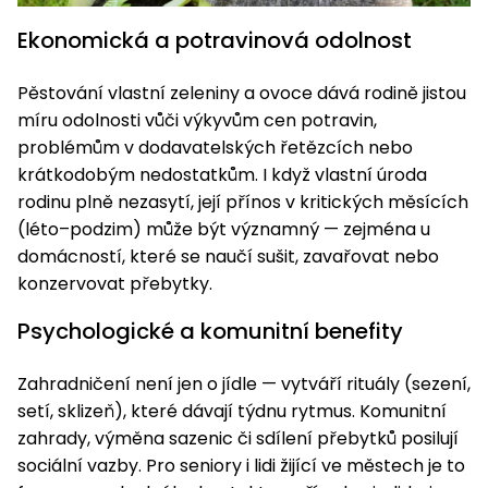
Ekonomická a potravinová odolnost
Pěstování vlastní zeleniny a ovoce dává rodině jistou
míru odolnosti vůči výkyvům cen potravin,
problémům v dodavatelských řetězcích nebo
krátkodobým nedostatkům. I když vlastní úroda
rodinu plně nezasytí, její přínos v kritických měsících
(léto–podzim) může být významný — zejména u
domácností, které se naučí sušit, zavařovat nebo
konzervovat přebytky.
Psychologické a komunitní benefity
Zahradničení není jen o jídle — vytváří rituály (sezení,
setí, sklizeň), které dávají týdnu rytmus. Komunitní
zahrady, výměna sazenic či sdílení přebytků posilují
sociální vazby. Pro seniory i lidi žijící ve městech je to