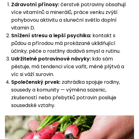
Zdravotní přínosy:
čerstvé potraviny obsahují
více vitamínů a minerálů, práce venku zvýší
pohybovou aktivitu a sluneční světlo doplní
vitamin D.
Snížení stresu a lepší psychika:
kontakt s
půdou a přírodou má prokázané uklidňující
účinky; péče o rostliny dodává smysl a rutinu.
Udržitelné potravinové návyky:
kdo sám
pěstuje, má tendenci více vařit, méně plýtvá a
víc si váží surovin.
Společenský prvek:
zahrádka spojuje rodiny,
sousedy a komunity — výměna sazenic,
zkušeností nebo přebytků potravin posiluje
sousedské vztahy.