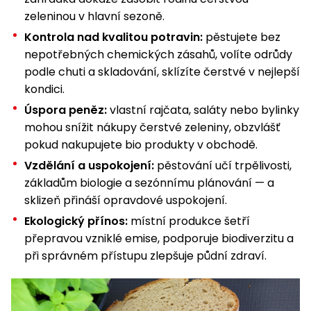
Nabíječky
zeleninou v hlavní sezoně.
Ruční
nářadí
Kontrola nad kvalitou potravin:
pěstujete bez
nepotřebných chemických zásahů, volíte odrůdy
Příslušenství
Rozmetadla
podle chuti a skladování, sklízíte čerstvé v nejlepší
a posypové
kondici.
vozíky
Topidla
Úspora peněz:
vlastní rajčata, saláty nebo bylinky
Zametací
mohou snížit nákupy čerstvé zeleniny, obzvlášť
stroje
Navijáky
pokud nakupujete bio produkty v obchodě.
a kladky
Vzdělání a uspokojení:
pěstování učí trpělivosti,
Sněhové
frézy
základům biologie a sezónnímu plánování — a
sklizeň přináší opravdové uspokojení.
Sněhová
Ekologický přínos:
místní produkce šetří
hrabla,
přepravou vzniklé emise, podporuje biodiverzitu a
škrabky
při správném přístupu zlepšuje půdní zdraví.
na led
Příslušenství