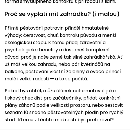
forma smysluplného kontaktu s přírodou i s lidmi.
Proč se vyplatí mít zahrádku? (i malou)
Přímé pěstování potravin přináší hmatatelné
výhody: čerstvost, chuť, kontrolu původu a menší
ekologickou stopu. K tomu přidej zdravotní a
psychologické benefity a dostaneš komplexní
důvod, proč je naše země tak silně zahrádkářská. Ať
už máš velkou zahradu, nebo pár květináčů na
balkoně, pěstování vlastní zeleniny a ovoce přináší
malé i velké radosti — a to se počítá.
Pokud bys chtěl, můžu článek naformátovat jako
tiskový checklist pro začátečníky, přidat konkrétní
plány záhonů podle velikosti prostoru, nebo sestavit
seznam 10 snadno pěstovatelných plodin pro rychlý
start. Kterou z těchto možností bys preferoval?