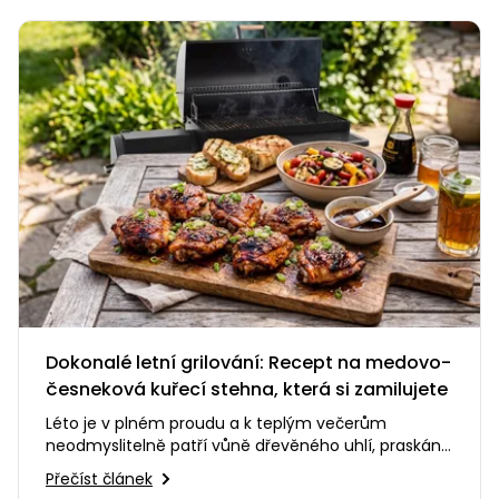
Dokonalé letní grilování: Recept na medovo-
česneková kuřecí stehna, která si zamilujete
Léto je v plném proudu a k teplým večerům
neodmyslitelně patří vůně dřevěného uhlí, praskání
ohně a smích s přáteli na…
Přečíst článek