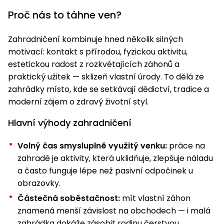
pojezdem
vozíky
Bagry
PROMINENT
větví
do
obrubníky
Příslušenství
Proč nás to táhne ven?
Písek
Pytle,
filtrace
Příslušenství
do
konve
Vibrační
Přilby
Stíníci
k sekačkám
Špalíkovače
filtrace
Zahradničení kombinuje hned několik silných
desky a
textilie
Soustruhy
pěchy
motivací: kontakt s přírodou, fyzickou aktivitu,
Náhradní
Doplňky
Fukary,
estetickou radost z rozkvétajících záhonů a
nože
Transportéry,
vysavače
praktický užitek — sklizeň vlastní úrody. To dělá ze
stavební
Zahradní
zahrádky místo, kde se setkávají dědictví, tradice a
stroje
Vozíky
Akumulátory
válce
moderní zájem o zdravý životní styl.
a
Řezačky
kolečka
betonu
Hlavní výhody zahradničení
a
Čerpadla
asfaltu
a
Volný čas smysluplně využitý venku:
práce na
vodárny
zahradě je aktivity, která uklidňuje, zlepšuje náladu
Měřící
a často funguje lépe než pasivní odpočinek u
přístroje
Postřikovače
obrazovky.
a rosiče
Ventilátory,
Částečná soběstačnost:
mít vlastní záhon
klimatizace
Vysokotlaké
znamená menší závislost na obchodech — i malá
čističe
zahrádka dokáže zásobit rodinu čerstvou