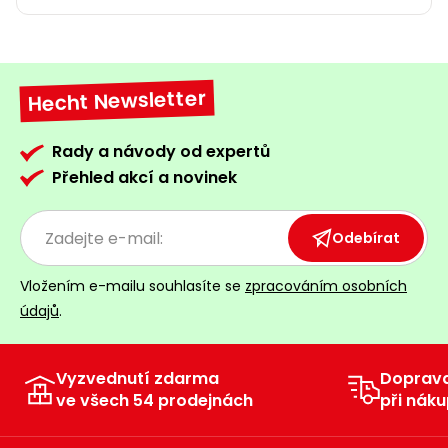
Hecht Newsletter
Rady a návody od expertů
Přehled akcí a novinek
Odebírat
Vložením e-mailu souhlasíte se
zpracováním osobních
údajů
.
Vyzvednutí zdarma
Doprav
ve všech 54 prodejnách
při náku