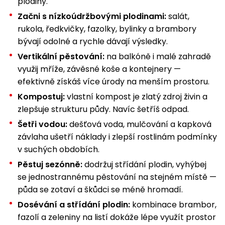
plodiny.
Začni s nízkoúdržbovými plodinami:
salát,
rukola, ředkvičky, fazolky, bylinky a brambory
bývají odolné a rychle dávají výsledky.
Vertikální pěstování:
na balkóně i malé zahradě
využij mříže, závěsné koše a kontejnery —
efektivně získáš více úrody na menším prostoru.
Kompostuj:
vlastní kompost je zlatý zdroj živin a
zlepšuje strukturu půdy. Navíc šetříš odpad.
Šetři vodou:
dešťová voda, mulčování a kapková
závlaha ušetří náklady i zlepší rostlinám podmínky
v suchých obdobích.
Pěstuj sezónně:
dodržuj střídání plodin, vyhýbej
se jednostrannému pěstování na stejném místě —
půda se zotaví a škůdci se méně hromadí.
Dosévání a střídání plodin:
kombinace brambor,
fazolí a zeleniny na listí dokáže lépe využít prostor