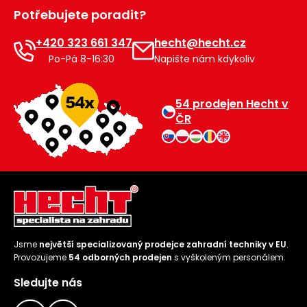
Potřebujete poradit?
+420 323 661 347
hecht@hecht.cz
Po-Pá 8-16:30
Napište nám kdykoliv
54 prodejen Hecht v
ČR
Jsme
největší specializovaný prodejce zahradní techniky v EU
.
Provozujeme
54 odborných prodejen
s vyškoleným personálem.
Sledujte nás