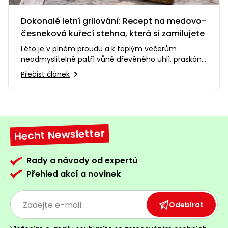
Dokonalé letní grilování: Recept na medovo-
česneková kuřecí stehna, která si zamilujete
Léto je v plném proudu a k teplým večerům
neodmyslitelně patří vůně dřevěného uhlí, praskání
ohně a smích s přáteli na…
Přečíst článek
Hecht Newsletter
Rady a návody od expertů
Přehled akcí a novinek
Odebírat