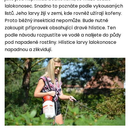
Nabíječky
lalokonosec. Snadno to poznáte podle vykousaných
Ruční
listů. Jeho larvy žijí v zemi, kde rovněž užírají kořeny.
nářadí
Proto běžný insekticid nepomůže. Bude nutné
Příslušenství
Rozmetadla
zakoupit přípravek obsahující dravé hlístice. Ten
a posypové
podle návodu rozpustíte ve vodě a nalijete do půdy
vozíky
pod napadené rostliny. Hlístice larvy lalokonosce
Topidla
napadnou a zlikvidují.
Zametací
stroje
Navijáky
a kladky
Sněhové
frézy
Sněhová
hrabla,
škrabky
na led
Příslušenství