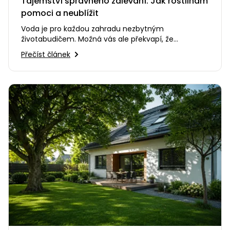
Tajemství správného zalévání: Jak rostlinám
pomoci a neublížit
Voda je pro každou zahradu nezbytným
životabudičem. Možná vás ale překvapí, že
nesprávný způsob zalévání dokáže…
Přečíst článek