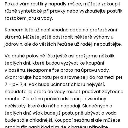
Pokud vám rostliny napadly mšice, můžete zakoupit
různé syntetické přípravky nebo vyzkoušejte postřik
roztokem jaru a vody.
Koncem léta už není vhodná doba na prořezávání
stromů. Můžete ještě odstranit některé výhony u
jádrovin, ale do větších řezů se už raději nepouštějte.
Ve druhé polovině léta ještě asi prožijeme několik
teplých dní, které budou vyzývat ke koupání
v bazénu. Nezapomeňte proto na úpravu vody.
Zkontrolujte hodnotu pH a srovnejte ji do rozmezí pH
7 - pH 7,4. Pak bude účinnost chloru nejvyšší,
nebudete jej proto do vody muset přidávat zbytečně
mnoho. Z bazénu pečivě odstraňujte všechny
nečistoty, které do něho napadají. Slunečných a
teplých dnů však bude již postupně ubývat a voda
bude stále chladnější. Koupací sezónu si ale můžete
prodloužit například tím, že k bazénu připojíte