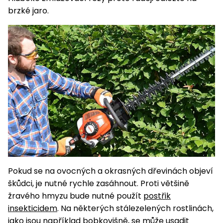
pojezdem
vozíky
Bagry
PROMINENT
větví
do
obrubníky
brzké jaro.
Příslušenství
Písek
Pytle,
filtrace
Příslušenství
do
konve
Vibrační
Přilby
Stíníci
k sekačkám
Špalíkovače
filtrace
desky a
textilie
Soustruhy
pěchy
Náhradní
Doplňky
Fukary,
nože
Transportéry,
vysavače
stavební
Zahradní
stroje
Vozíky
Akumulátory
válce
a
Řezačky
kolečka
betonu
a
Čerpadla
asfaltu
a
vodárny
Měřící
Pokud se na ovocných a okrasných dřevinách objeví
přístroje
Postřikovače
škůdci, je nutné rychle zasáhnout. Proti většině
a rosiče
Ventilátory,
žravého hmyzu bude nutné použít
postřik
klimatizace
Vysokotlaké
insekticidem
. Na některých stálezelených rostlinách,
čističe
jako jsou například bobkovišně, se může usadit