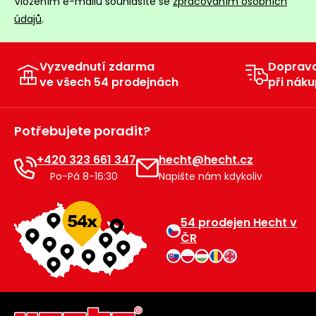
Vložením e-mailu souhlasíte se
zpracováním osobních
údajů
.
Vyzvednutí zdarma
Doprav
ve všech 54 prodejnách
při náku
Potřebujete poradit?
+420 323 661 347
hecht@hecht.cz
Po-Pá 8-16:30
Napište nám kdykoliv
54 prodejen Hecht v
ČR