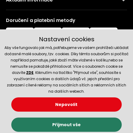
Doručení a platební metody
Nastavení cookies
Aby vše fungovalo jak má, potřebujeme ve vašem prohlížeči ukládat
dočasně malé soubory, tzv. cookies. Díky těmto souborům si počítač
například pamatuje, jaké zboží máte vložené v košíku,nebo se
nemusíte se pokaždé přihlašovat. Více o souborech cookie se
Spolehlivý obchod
dozvíte
ZDE
. Kliknutím na tlačítko "Přijmout vše", souhlasíte s
využívaním cookies a dalších údajů vč. jejich předání pro
zobrazení cílené reklamy na sociálních sítích a reklamních sítích
na dalších webech.
Nepovolit
© 2026 Hecht.cz
Nastavení cookies
Obchodní podmínky
Přijmout vše
E-shop vytvořila a technicky zajišťuje
SIMPLIA.cz