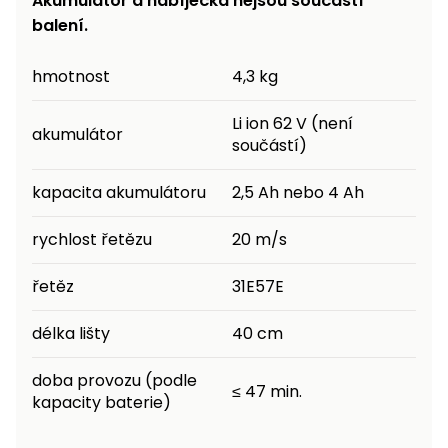
Akumulátor a nabíječka nejsou součástí
balení.
hmotnost
4,3 kg
Li ion 62 V (není
akumulátor
součástí)
kapacita akumulátoru
2,5 Ah nebo 4 Ah
rychlost řetězu
20 m/s
řetěz
31E57E
délka lišty
40 cm
doba provozu (podle
≤ 47 min.
kapacity baterie)