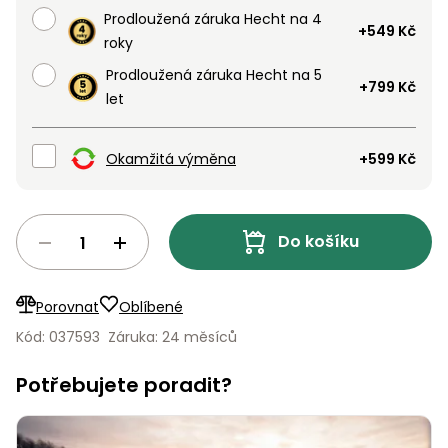
Nabíječky
Prodloužená záruka Hecht na 4
Ruční
+549 Kč
roky
nářadí
Prodloužená záruka Hecht na 5
Příslušenství
+799 Kč
Rozmetadla
let
a posypové
vozíky
Topidla
Okamžitá výměna
+599 Kč
Zametací
stroje
Navijáky
a kladky
Sněhové
Do košíku
frézy
Sněhová
Porovnat
Oblíbené
hrabla,
Kód: 037593
Záruka: 24 měsíců
škrabky
na led
Potřebujete poradit?
Příslušenství