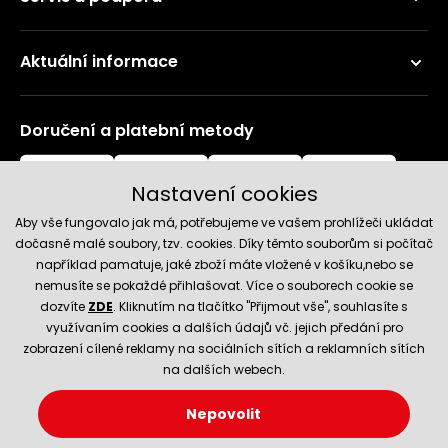
Aktuální informace
Doručení a platební metody
Nastavení cookies
Aby vše fungovalo jak má, potřebujeme ve vašem prohlížeči ukládat
dočasně malé soubory, tzv. cookies. Díky těmto souborům si počítač
například pamatuje, jaké zboží máte vložené v košíku,nebo se
nemusíte se pokaždé přihlašovat. Více o souborech cookie se
Spolehlivý obchod
dozvíte
ZDE
. Kliknutím na tlačítko "Přijmout vše", souhlasíte s
využívaním cookies a dalších údajů vč. jejich předání pro
zobrazení cílené reklamy na sociálních sítích a reklamních sítích
na dalších webech.
Nepovolit
© 2026 Hecht.cz
Nastavení cookies