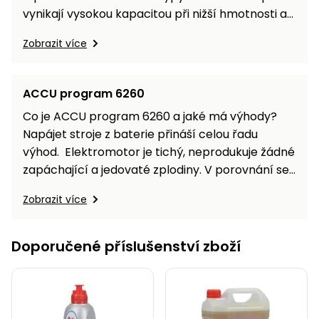
vynikají vysokou kapacitou při nižší hmotnosti a
rozměrech. Malý a lehký lithiový akumulátor
Zobrazit více
proto může napájet motor stejně dlouho, jako
několikanásobně větší a těžší olověný
akumulátor.
ACCU program 6260
Co je ACCU program 6260 a jaké má výhody?
Napájet stroje z baterie přináší celou řadu
výhod. Elektromotor je tichý, neprodukuje žádné
zapáchající a jedovaté zplodiny. V porovnání se
spalovacím motorem jej nemusíte složitě
Zobrazit více
startovat, provádět pravidelnou údržbu, měnit
olej, vzduchové filtry. Elektromotor je
spolehlivější než poměrně složitý spalovací
Doporučené příslušenství zboží
motor. U běžného elektrického stroje je ale…