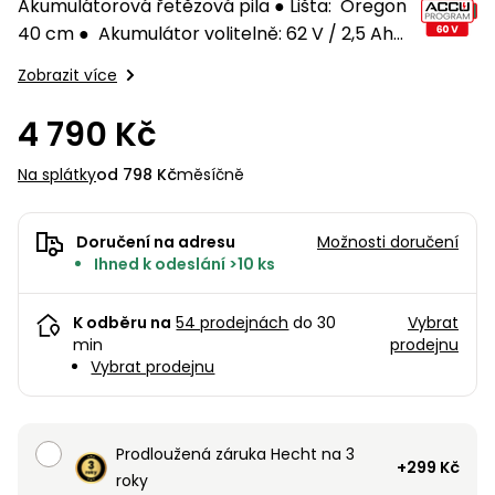
pojezdem
vozíky
Bagry
Akumulátorová řetězová pila ● Lišta: Oregon
PROMINENT
větví
do
obrubníky
Příslušenství
Písek
Pytle,
40 cm ● Akumulátor volitelně: 62 V / 2,5 Ah
filtrace
Příslušenství
do
konve
nebo 62 V / 4 Ah ● Hmotnost: 4,3 kg ● Řetěz:
Vibrační
Přilby
Stíníci
k sekačkám
Špalíkovače
Zobrazit více
filtrace
desky a
31E57E ● Akumulátor a nabíječka nejsou
textilie
Soustruhy
pěchy
součástí
Náhradní
4 790 Kč
Doplňky
Fukary,
nože
Transportéry,
vysavače
Na splátky
od 798 Kč
měsíčně
stavební
Zahradní
stroje
Vozíky
Akumulátory
válce
a
Řezačky
Doručení na adresu
Možnosti doručení
kolečka
Ihned k odeslání >10 ks
betonu
a
Čerpadla
asfaltu
a
K odběru na
54 prodejnách
do 30
Vybrat
vodárny
min
prodejnu
Měřící
Vybrat prodejnu
přístroje
Postřikovače
a rosiče
Ventilátory,
klimatizace
Prodloužená záruka Hecht na 3
Vysokotlaké
+299 Kč
čističe
roky