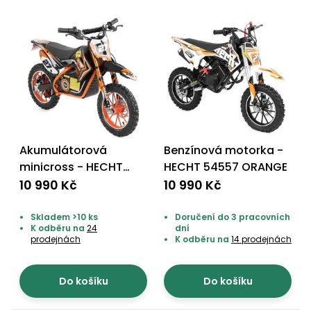
Nabíječky
Ruční
nářadí
Příslušenství
Rozmetadla
a posypové
vozíky
Topidla
Zametací
stroje
Navijáky
Akumulátorová
Benzínová motorka -
a kladky
Sněhové
minicross - HECHT
HECHT 54557 ORANGE
frézy
54500
10 990 Kč
10 990 Kč
Sněhová
Skladem >10 ks
Doručení do 3 pracovních
hrabla,
K odběru na
24
dní
škrabky
prodejnách
K odběru na
14 prodejnách
na led
Do košíku
Do košíku
Příslušenství