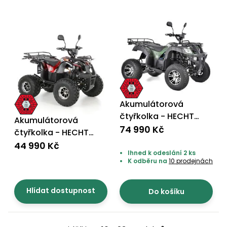
Akumulátorová
čtyřkolka - HECHT
Akumulátorová
59399 ARMY
74 990 Kč
čtyřkolka - HECHT
56155 RED
44 990 Kč
Ihned k odeslání 2 ks
K odběru na
10 prodejnách
Hlídat dostupnost
Do košíku