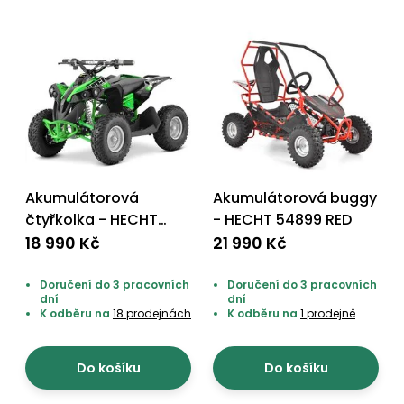
Akumulátorová
Akumulátorová buggy
čtyřkolka - HECHT
- HECHT 54899 RED
51060 GREEN
18 990 Kč
21 990 Kč
Doručení do 3 pracovních
Doručení do 3 pracovních
dní
dní
K odběru na
18 prodejnách
K odběru na
1 prodejně
Do košíku
Do košíku