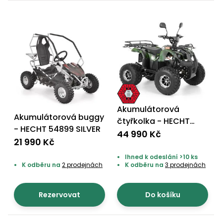
Akumulátorová
Akumulátorová buggy
čtyřkolka - HECHT
- HECHT 54899 SILVER
56155 ARMY
44 990 Kč
21 990 Kč
Ihned k odeslání >10 ks
K odběru na
2 prodejnách
K odběru na
3 prodejnách
Rezervovat
Do košíku