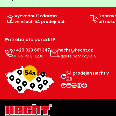
Vyzvednutí zdarma
Doprav
ve všech 54 prodejnách
při náku
Potřebujete poradit?
+420 323 661 347
hecht@hecht.cz
Po-Pá 8-16:30
Napište nám kdykoliv
54 prodejen Hecht v
ČR