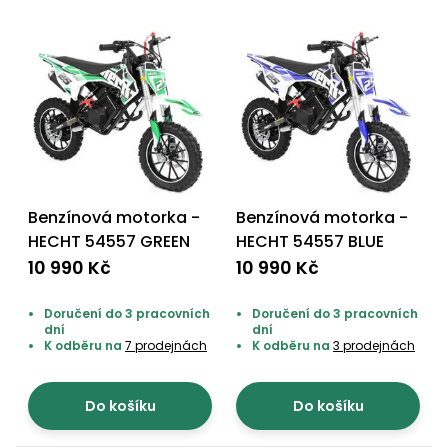
Benzínová motorka -
Benzínová motorka -
HECHT 54557 GREEN
HECHT 54557 BLUE
10 990 Kč
10 990 Kč
Doručení do 3 pracovních
Doručení do 3 pracovních
dní
dní
K odběru na
7 prodejnách
K odběru na
3 prodejnách
Do košíku
Do košíku