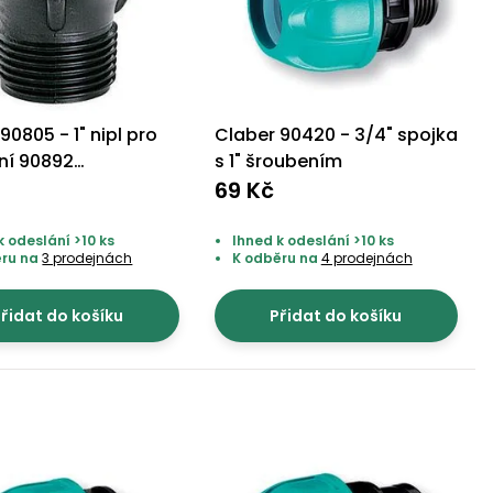
90805 - 1" nipl pro
Claber 90420 - 3/4" spojka
ení 90892
s 1" šroubením
idní ventil s
69 Kč
ím závitem)
k odeslání >10 ks
Ihned k odeslání >10 ks
ěru na
3 prodejnách
K odběru na
4 prodejnách
řidat do košíku
Přidat do košíku