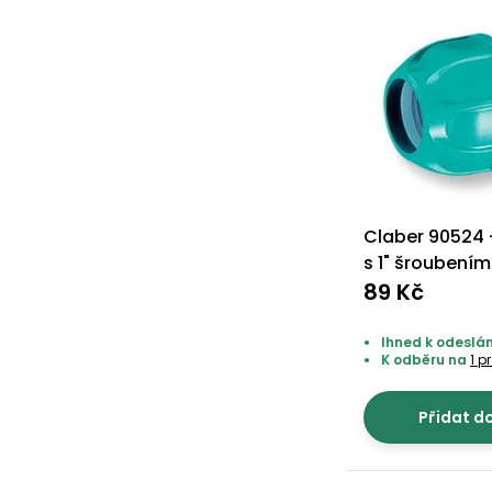
Claber 90524 
s 1" šroubením
89 Kč
Ihned k odeslán
K odběru na
1 p
Přidat d