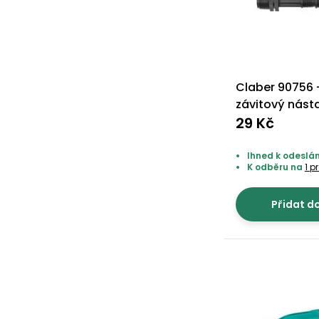
Claber 90756 -
závitový nást
29 Kč
Ihned k odeslán
K odběru na
1 p
Přidat d