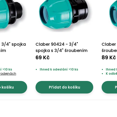
 3/4" spojka
Claber 90424 - 3/4"
Claber 
ním
spojka s 3/4" šroubením
šroub
69 Kč
89 Kč
í >10 ks
Ihned k odeslání >10 ks
Ihned 
prodejnách
K odb
o košíku
Přidat do košíku
P