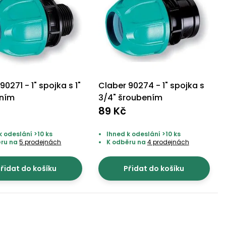
90271 - 1" spojka s 1"
Claber 90274 - 1" spojka s
ením
3/4" šroubením
89 Kč
k odeslání >10 ks
Ihned k odeslání >10 ks
ěru na
5 prodejnách
K odběru na
4 prodejnách
řidat do košíku
Přidat do košíku