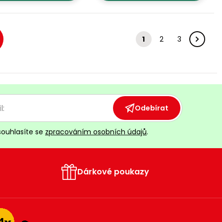
1
2
3
Odebírat
souhlasíte se
zpracováním osobních údajů
.
Dárkové poukazy