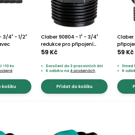
 3/4" - 1/2"
Claber 90804 - 1" - 3/4"
Claber 
avec
redukce pro připojení
připoj
90894 - 2 ks
59 Kč
(soleno
59 Kč
vnitřn
í >10 ks
Doručení do 3 pracovních dní
Ihned 
rodejně
K odběru na
4 prodejnách
K odb
o košíku
Přidat do košíku
P