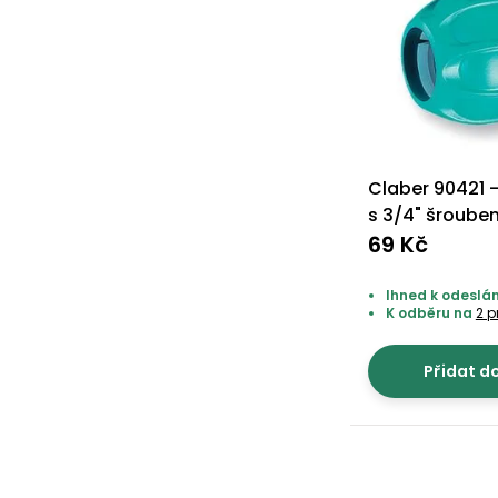
Claber 90421 -
s 3/4" šroube
69 Kč
Ihned k odeslán
K odběru na
2 
Přidat d