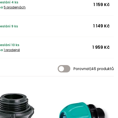
eslání 4 ks
1 159 Kč
na
5 prodejnách
1 149 Kč
eslání 9 ks
eslání 10 ks
1 959 Kč
na
1 prodejně
Porovnat
|
46 produktů