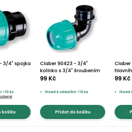
- 3/4" spojka
Claber 90423 - 3/4"
Claber
kolínko s 3/4" šroubením
hlavní
99 Kč
převle
99 Kč
í >10 ks
Ihned k odeslání >10 ks
Ihned 
rodejně
o košíku
Přidat do košíku
P