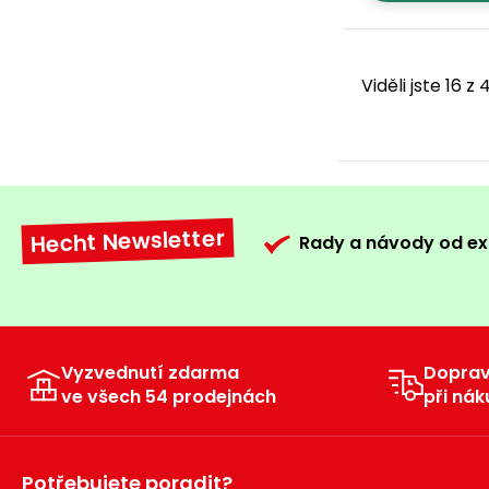
Viděli jste 16 z
Hecht Newsletter
Rady a návody od ex
Vyzvednutí zdarma
Dopra
ve všech 54 prodejnách
při nák
Potřebujete poradit?