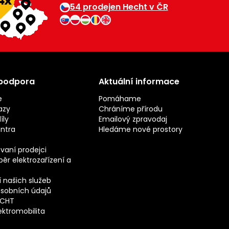
54 prodejen Hecht v ČR
 podpora
Aktuální informace
e
Pomáhame
azy
Chráníme přírodu
íly
Emailový zpravodaj
entra
Hledáme nové prostory
vaní prodejci
ěr elektrozařízení a
 našich služeb
sobních údajů
ECHT
ektromobilita