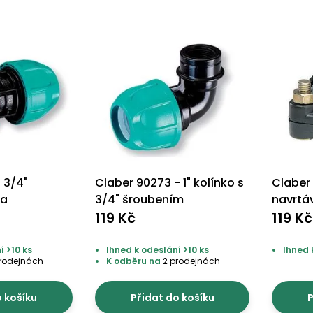
 3/4"
Claber 90273 - 1" kolínko s
Claber 
ka
3/4" šroubením
navrtá
119 Kč
balení
119 Kč
í >10 ks
Ihned k odeslání >10 ks
Ihned 
prodejnách
K odběru na
2 prodejnách
o košíku
Přidat do košíku
P