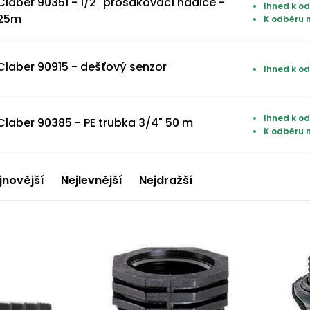
Claber 90351 - 1/2" prosakovací hadice -
Ihned k od
25m
K odběru 
Claber 90915 - dešťový senzor
Ihned k od
Ihned k od
Claber 90385 - PE trubka 3/4" 50 m
K odběru 
jnovější
Nejlevnější
Nejdražší