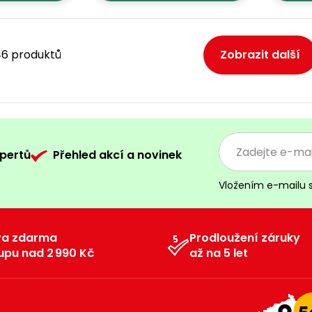
 46 produktů
Zobrazit další
pertů
Přehled akcí a novinek
Vložením e-mailu 
va zdarma
Prodloužení záruky
upu nad 2 990 Kč
až na 5 let