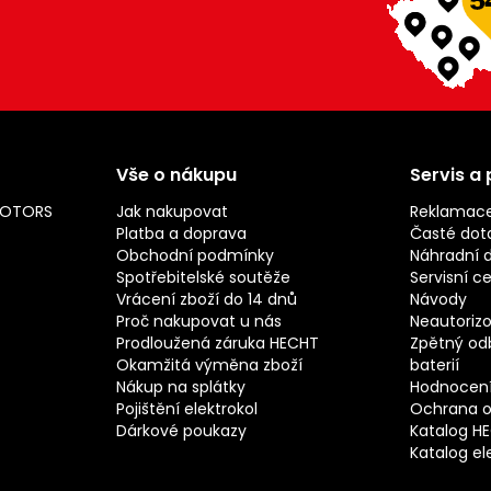
Vše o nákupu
Servis a
MOTORS
Jak nakupovat
Reklamac
Platba a doprava
Časté dot
Obchodní podmínky
Náhradní d
Spotřebitelské soutěže
Servisní c
Vrácení zboží do 14 dnů
Návody
Proč nakupovat u nás
Neautorizo
Prodloužená záruka HECHT
Zpětný odb
Okamžitá výměna zboží
baterií
Nákup na splátky
Hodnocení
Pojištění elektrokol
Ochrana o
Dárkové poukazy
Katalog H
Katalog el