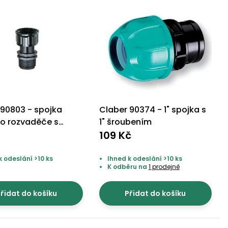
 90803 - spojka
Claber 90374 - 1" spojka s
ho rozvaděče s
1" šroubením
čnou maticí
109 Kč
k odeslání >10 ks
Ihned k odeslání >10 ks
K odběru na
1 prodejně
řidat do košíku
Přidat do košíku