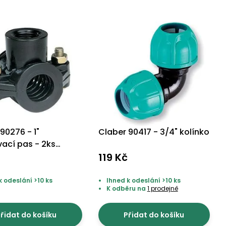
90276 - 1"
Claber 90417 - 3/4" kolínko
vací pas - 2ks
119 Kč
k odeslání >10 ks
Ihned k odeslání >10 ks
K odběru na
1 prodejně
řidat do košíku
Přidat do košíku