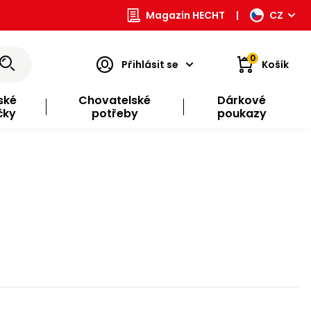
Magazín HECHT
|
CZ
0
Přihlásit se
Košík
ské
Chovatelské
Dárkové
čky
potřeby
poukazy