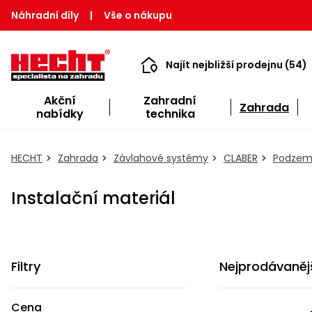
Náhradní díly
|
Vše o nákupu
Najít nejbližší prodejnu (54)
Akční
Zahradní
Zahrada
nabídky
technika
HECHT
Zahrada
Závlahové systémy
CLABER
Podzem
Instalační materiál
Filtry
Nejprodávaněj
Cena