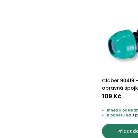
Claber 90419 -
opravná spoj
109 Kč
Ihned k odeslán
K odběru na
3 
Přidat d