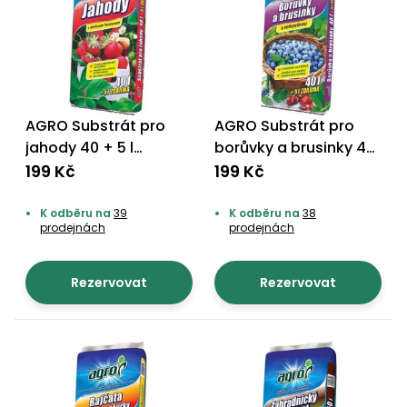
AGRO Substrát pro
AGRO Substrát pro
jahody 40 + 5 l
borůvky a brusinky 40
ZDARMA
+ 5 L ZDARMA
199 Kč
199 Kč
K odběru na
39
K odběru na
38
prodejnách
prodejnách
Rezervovat
Rezervovat