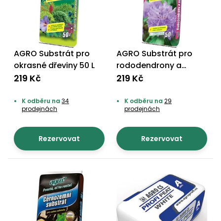
AGRO Substrát pro
AGRO Substrát pro
okrasné dřeviny 50 L
rododendrony a
azalky 50 L
219 Kč
219 Kč
K odběru na
34
K odběru na
29
prodejnách
prodejnách
Rezervovat
Rezervovat