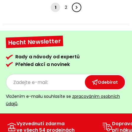
1
2
Hecht Newsletter
Rady a návody od expertů
Přehled akcí a novinek
Odebírat
Vložením e-mailu souhlasíte se
zpracováním osobních
údajů
.
Vyzvednutí zdarma
Doprav
ve všech 54 prodejnách
při náku