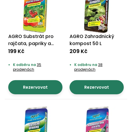
AGRO Substrát pro
AGRO Zahradnický
rajčata, papriky a
kompost 50 L
okurky 40 + 5 l
199 Kč
209 Kč
ZDARMA
K odběru na
35
K odběru na
38
prodejnách
prodejnách
Rezervovat
Rezervovat