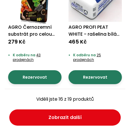
AGRO Černozemní
AGRO PROFI PEAT
substrát pro celou
WHITE - rašelina bílá
zahradu 60 l
180 L
279 Kč
465 Kč
K odběru na
43
K odběru na
25
prodejnách
prodejnách
Rezervovat
Rezervovat
Viděli jste 16 z 19 produktů
Zobrazit další