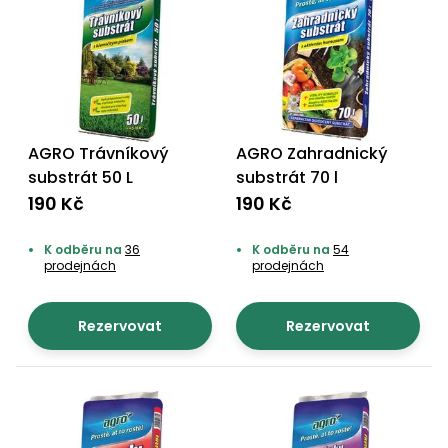
AGRO Trávníkový
AGRO Zahradnický
substrát 50 L
substrát 70 l
190 Kč
190 Kč
K odběru na
36
K odběru na
54
prodejnách
prodejnách
Rezervovat
Rezervovat