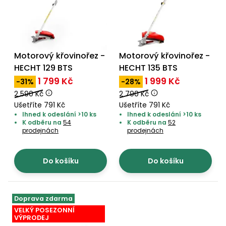
Nabíječky
Ruční
nářadí
Příslušenství
Rozmetadla
Motorový křovinořez -
Motorový křovinořez -
a posypové
HECHT 129 BTS
HECHT 135 BTS
vozíky
Topidla
1 799 Kč
1 999 Kč
-31%
-28%
Zametací
2 590 Kč
2 790 Kč
stroje
Navijáky
Ušetříte 791 Kč
Ušetříte 791 Kč
a kladky
Ihned k odeslání >10 ks
Ihned k odeslání >10 ks
Sněhové
K odběru na
54
K odběru na
52
prodejnách
prodejnách
frézy
Sněhová
Do košíku
Do košíku
hrabla,
škrabky
na led
Doprava zdarma
Příslušenství
VELKÝ POSEZONNÍ
VÝPRODEJ