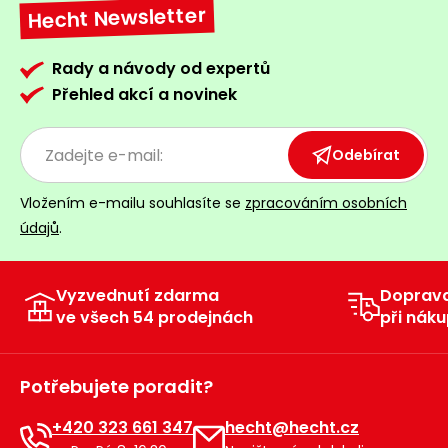
Hecht Newsletter
Rady a návody od expertů
Přehled akcí a novinek
Odebírat
Vložením e-mailu souhlasíte se
zpracováním osobních
údajů
.
Vyzvednutí zdarma
Doprav
ve všech 54 prodejnách
při náku
Potřebujete poradit?
+420 323 661 347
hecht@hecht.cz