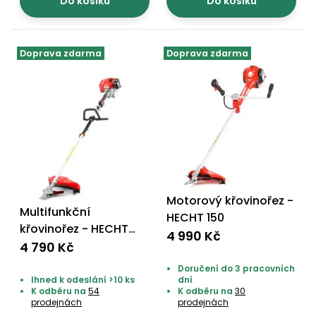
Do košíku
Do košíku
Doprava zdarma
Doprava zdarma
Motorový křovinořez -
Multifunkční
HECHT 150
křovinořez - HECHT
4 990 Kč
1352
4 790 Kč
Doručení do 3 pracovních
Ihned k odeslání >10 ks
dní
K odběru na
54
K odběru na
30
prodejnách
prodejnách