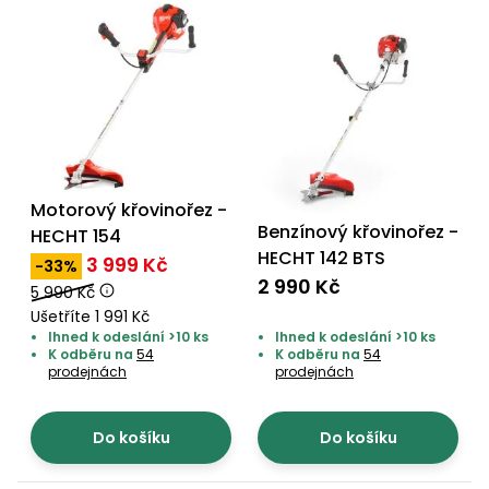
Motorový křovinořez -
Benzínový křovinořez -
HECHT 154
HECHT 142 BTS
3 999 Kč
-33%
2 990 Kč
5 990 Kč
Ušetříte 1 991 Kč
Ihned k odeslání >10 ks
Ihned k odeslání >10 ks
K odběru na
54
K odběru na
54
prodejnách
prodejnách
Do košíku
Do košíku