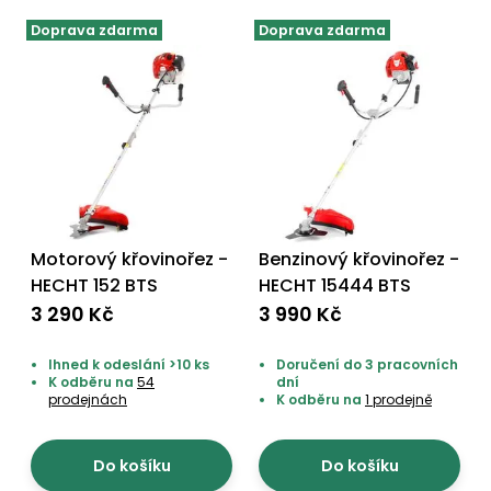
Doprava zdarma
Doprava zdarma
Motorový křovinořez -
Benzinový křovinořez -
HECHT 152 BTS
HECHT 15444 BTS
3 290 Kč
3 990 Kč
Ihned k odeslání >10 ks
Doručení do 3 pracovních
K odběru na
54
dní
prodejnách
K odběru na
1 prodejně
Do košíku
Do košíku