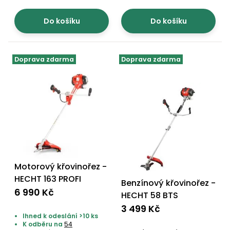
Do košíku
Do košíku
Doprava zdarma
Doprava zdarma
Motorový křovinořez -
HECHT 163 PROFI
Benzínový křovinořez -
6 990 Kč
HECHT 58 BTS
3 499 Kč
Ihned k odeslání >10 ks
K odběru na
54