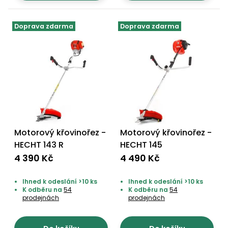
Doprava zdarma
Doprava zdarma
Motorový křovinořez -
Motorový křovinořez -
HECHT 143 R
HECHT 145
4 390 Kč
4 490 Kč
Ihned k odeslání >10 ks
Ihned k odeslání >10 ks
K odběru na
54
K odběru na
54
prodejnách
prodejnách