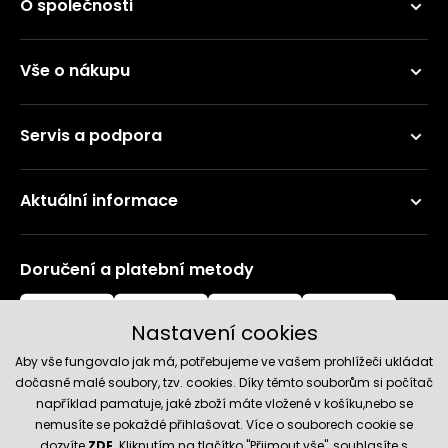
O společnosti
Vše o nákupu
Servis a podpora
Aktuální informace
Doručení a platební metody
Nastavení cookies
Aby vše fungovalo jak má, potřebujeme ve vašem prohlížeči ukládat
dočasně malé soubory, tzv. cookies. Díky těmto souborům si počítač
například pamatuje, jaké zboží máte vložené v košíku,nebo se
nemusíte se pokaždé přihlašovat. Více o souborech cookie se
Spolehlivý obchod
dozvíte
ZDE
. Kliknutím na tlačítko "Přijmout vše", souhlasíte s