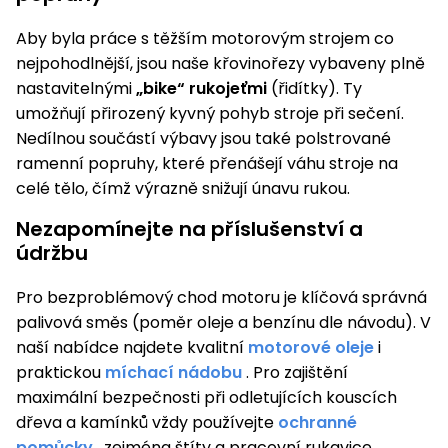
Aby byla práce s těžším motorovým strojem co
nejpohodlnější, jsou naše křovinořezy vybaveny plně
nastavitelnými
„bike“ rukojeťmi
(řidítky). Ty
umožňují přirozený kyvný pohyb stroje při sečení.
Nedílnou součástí výbavy jsou také polstrované
ramenní popruhy, které přenášejí váhu stroje na
celé tělo, čímž výrazně snižují únavu rukou.
Nezapomínejte na příslušenství a
údržbu
Pro bezproblémový chod motoru je klíčová správná
palivová směs (poměr oleje a benzínu dle návodu). V
naší nabídce najdete kvalitní
motorové oleje
i
praktickou
míchací nádobu
. Pro zajištění
maximální bezpečnosti při odletujících kouscích
dřeva a kamínků vždy používejte
ochranné
pomůcky
, zejména štíty a pracovní rukavice.