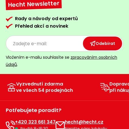
Hecht Newsletter
Rady a návody od expertů
Přehled akcí a novinek
Odebírat
Vložením e-mailu souhlasíte se
zpracováním osobních
údajů
.
Vyzvednutí zdarma
Doprav
ve všech 54 prodejnách
při náku
Potřebujete poradit?
+420 323 661 347
hecht@hecht.cz
Po-Pá 8-16:30
Napište nám kdykoliv