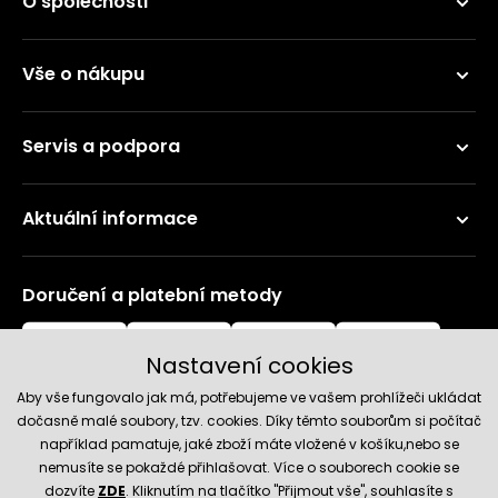
O společnosti
Vše o nákupu
Servis a podpora
Aktuální informace
Doručení a platební metody
Nastavení cookies
Aby vše fungovalo jak má, potřebujeme ve vašem prohlížeči ukládat
dočasně malé soubory, tzv. cookies. Díky těmto souborům si počítač
například pamatuje, jaké zboží máte vložené v košíku,nebo se
nemusíte se pokaždé přihlašovat. Více o souborech cookie se
Spolehlivý obchod
dozvíte
ZDE
. Kliknutím na tlačítko "Přijmout vše", souhlasíte s