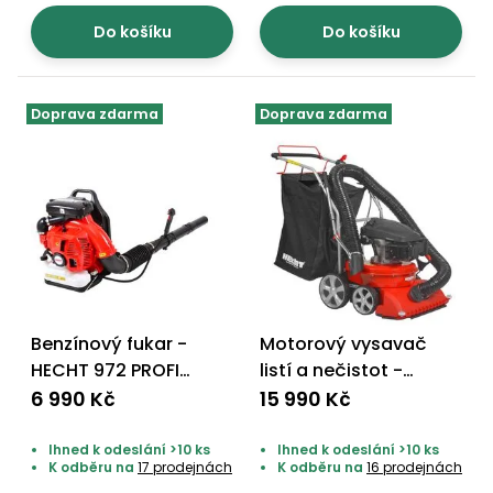
Do košíku
Do košíku
Doprava zdarma
Doprava zdarma
Benzínový fukar -
Motorový vysavač
HECHT 972 PROFI
listí a nečistot -
(model 2025)
HECHT 8514
6 990 Kč
15 990 Kč
Ihned k odeslání >10 ks
Ihned k odeslání >10 ks
K odběru na
17 prodejnách
K odběru na
16 prodejnách