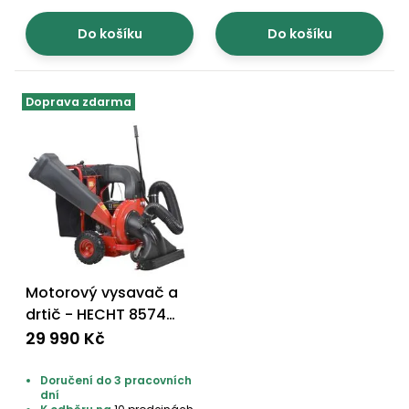
Do košíku
Do košíku
Doprava zdarma
Motorový vysavač a
drtič - HECHT 8574
PROFI
29 990 Kč
Doručení do 3 pracovních
dní