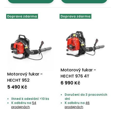
Doprava zdarma
Doprava zdarma
Motorový fukar -
Motorový fukar -
HECHT 976 4T
HECHT 952
6 990 Kč
5 490 Kč
Doručení do 3 pracovních
Ihned k odeslání >10 ks
dní
K odběru na
54
K odběru na
46
prodejnách
prodejnách