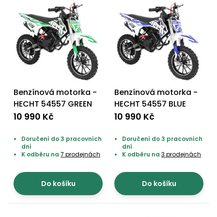
Benzínová motorka -
Benzínová motorka -
HECHT 54557 GREEN
HECHT 54557 BLUE
10 990 Kč
10 990 Kč
Doručení do 3 pracovních
Doručení do 3 pracovních
dní
dní
K odběru na
7 prodejnách
K odběru na
3 prodejnách
Do košíku
Do košíku