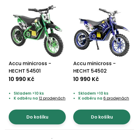
Nabíječky
Ruční
nářadí
Příslušenství
Rozmetadla
a posypové
vozíky
Topidla
Zametací
stroje
Navijáky
Accu minicross -
Accu minicross -
a kladky
HECHT 54501
HECHT 54502
Sněhové
10 990 Kč
10 990 Kč
frézy
Sněhová
Skladem >10 ks
Skladem >10 ks
K odběru na
12 prodejnách
K odběru na
6 prodejnách
hrabla,
škrabky
na led
Do košíku
Do košíku
Příslušenství