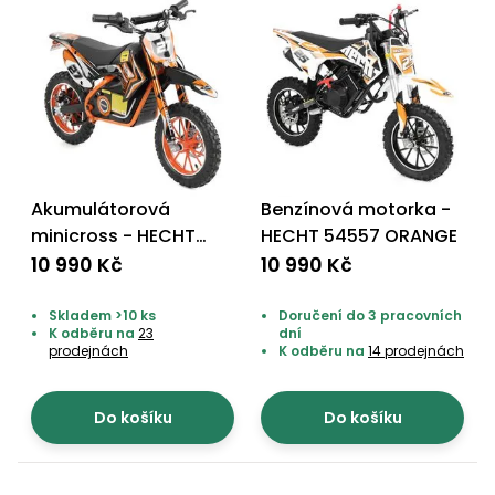
Akumulátorová
Benzínová motorka -
minicross - HECHT
HECHT 54557 ORANGE
54500
10 990 Kč
10 990 Kč
Skladem >10 ks
Doručení do 3 pracovních
K odběru na
23
dní
prodejnách
K odběru na
14 prodejnách
Do košíku
Do košíku