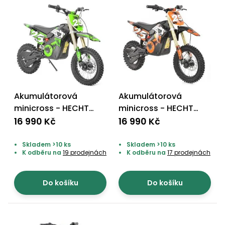
Akumulátorová
Akumulátorová
minicross - HECHT
minicross - HECHT
59100 GREEN
59100 ORANGE
16 990 Kč
16 990 Kč
Skladem >10 ks
Skladem >10 ks
K odběru na
19 prodejnách
K odběru na
17 prodejnách
Do košíku
Do košíku