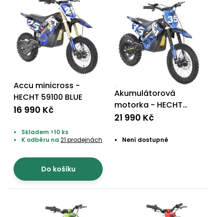
Accu minicross -
Akumulátorová
HECHT 59100 BLUE
motorka - HECHT
16 990 Kč
59150 BLUE
21 990 Kč
Skladem >10 ks
K odběru na
21 prodejnách
Není dostupné
Do košíku