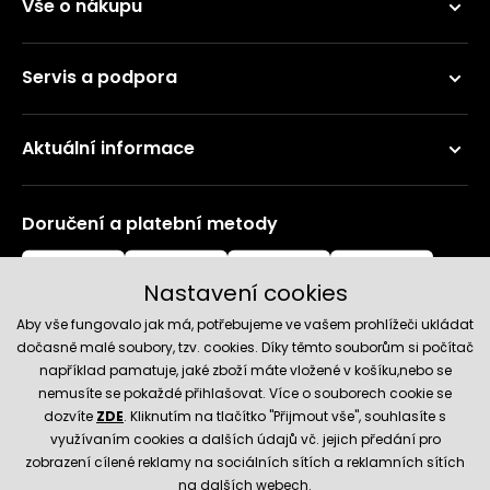
Vše o nákupu
Servis a podpora
Aktuální informace
Doručení a platební metody
Nastavení cookies
Aby vše fungovalo jak má, potřebujeme ve vašem prohlížeči ukládat
dočasně malé soubory, tzv. cookies. Díky těmto souborům si počítač
například pamatuje, jaké zboží máte vložené v košíku,nebo se
nemusíte se pokaždé přihlašovat. Více o souborech cookie se
Spolehlivý obchod
dozvíte
ZDE
. Kliknutím na tlačítko "Přijmout vše", souhlasíte s
využívaním cookies a dalších údajů vč. jejich předání pro
zobrazení cílené reklamy na sociálních sítích a reklamních sítích
na dalších webech.