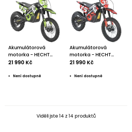
Akumulátorová
Akumulátorová
motorka - HECHT
motorka - HECHT
59150 GREEN
59150 RED
21 990 Kč
21 990 Kč
Není dostupné
Není dostupné
Viděli jste 14 z 14 produktů