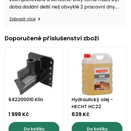
doba dodání delší než obvyklé 2 pracovní dny.
Rozměrné a zkompletované produkty nelze
Zobrazit více
zasílat běžnou balíkovou kurýrní službou,
protože hrozí vysoké riziko poškození. Jako
způsob dopravy je proto realizovatelný pouze:
Doporučené příslušenství zboží
Rezervace na prodejně HECHTNa prodejně vám
prodejní…
642200010 Klín
Hydraulický olej -
HECHT HC22
1 999 Kč
639 Kč
Do košíku
Do košíku