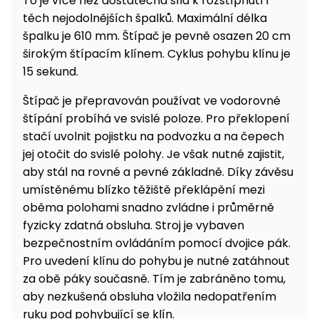
To je více než dostatečná síla k rozštípnutí i
těch nejodolnějších špalků. Maximální délka
špalku je 610 mm. Štípač je pevně osazen 20 cm
širokým štípacím klínem. Cyklus pohybu klínu je
15 sekund.
Štípač je přepravován používat ve vodorovné
štípání probíhá ve svislé poloze. Pro překlopení
stačí uvolnit pojistku na podvozku a na čepech
jej otočit do svislé polohy. Je však nutné zajistit,
aby stál na rovné a pevné základně. Díky závěsu
umístěnému blízko těžiště překlápění mezi
oběma polohami snadno zvládne i průměrně
fyzicky zdatná obsluha. Stroj je vybaven
bezpečnostním ovládáním pomocí dvojice pák.
Pro uvedení klínu do pohybu je nutné zatáhnout
za obě páky současně. Tím je zabráněno tomu,
aby nezkušená obsluha vložila nedopatřením
ruku pod pohybující se klín.