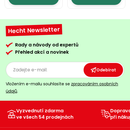
Hecht Newsletter
Rady a návody od expertů
Přehled akcí a novinek
Odebírat
Vložením e-mailu souhlasíte se
zpracováním osobních
údajů
.
Vyzvednutí zdarma
Doprav
ve všech 54 prodejnách
při náku