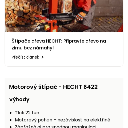
Štípače dřeva HECHT: Připravte dřevo na
zimu bez námahy!
Přečíst článek
Motorový štípač - HECHT 6422
Výhody
Tlak 22 tun
Motorový pohon – nezávislost na elektřině
Zápřažná oj pro snadnou manipulaci