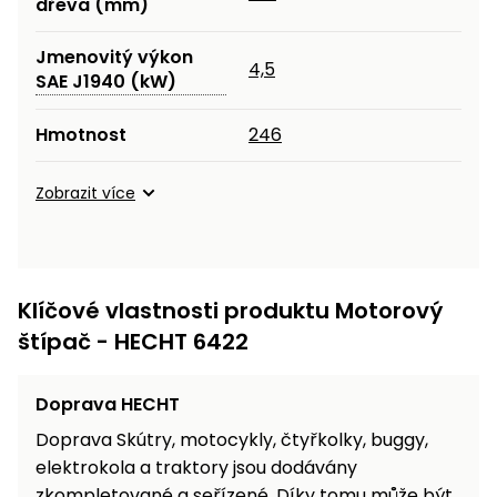
dřeva (mm)
Jmenovitý výkon
4,5
SAE J1940 (kW)
Hmotnost
246
Zobrazit více
Klíčové vlastnosti produktu Motorový
štípač - HECHT 6422
Doprava HECHT
Doprava Skútry, motocykly, čtyřkolky, buggy,
elektrokola a traktory jsou dodávány
zkompletované a seřízené. Díky tomu může být