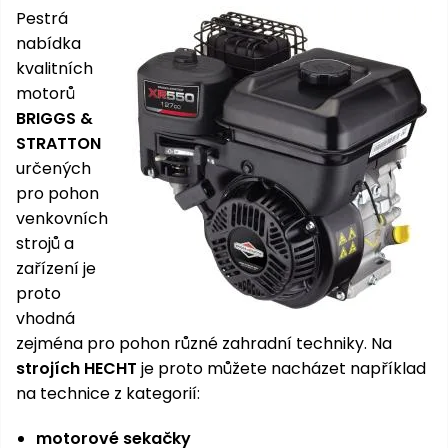
Nabíječky
Pestrá
Ruční
nabídka
nářadí
kvalitních
Příslušenství
Rozmetadla
motorů
a posypové
BRIGGS &
vozíky
STRATTON
Topidla
určených
Zametací
pro pohon
stroje
Navijáky
venkovních
a kladky
Sněhové
strojů a
frézy
zařízení je
proto
Sněhová
vhodná
hrabla,
zejména pro pohon různé zahradní techniky. Na
škrabky
strojích HECHT
je proto můžete nacházet například
na led
na technice z kategorií:
Příslušenství
motorové sekačky