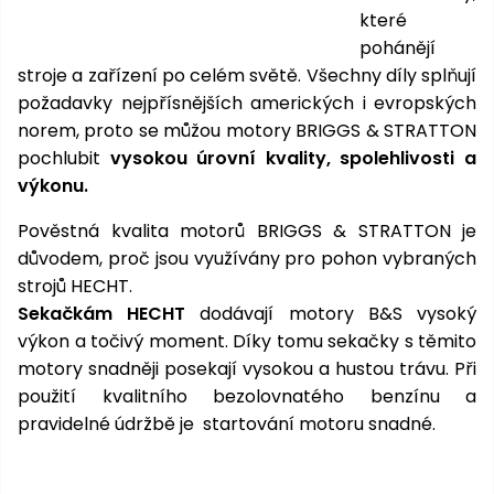
pojezdem
vozíky
Bagry
PROMINENT
větví
které
do
obrubníky
Příslušenství
Písek
Pytle,
filtrace
pohánějí
Příslušenství
do
konve
Vibrační
Přilby
Stíníci
k sekačkám
stroje a zařízení po celém světě. Všechny díly splňují
Špalíkovače
filtrace
desky a
textilie
Soustruhy
požadavky nejpřísnějších amerických i evropských
pěchy
Náhradní
norem, proto se můžou motory BRIGGS & STRATTON
Doplňky
Fukary,
nože
Transportéry,
pochlubit
vysokou úrovní kvality, spolehlivosti a
vysavače
stavební
výkonu.
Zahradní
stroje
Vozíky
Akumulátory
válce
a
Pověstná kvalita motorů BRIGGS & STRATTON je
Řezačky
kolečka
důvodem, proč jsou využívány pro pohon vybraných
betonu
strojů HECHT.
a
Čerpadla
Sekačkám HECHT
dodávají motory B&S vysoký
asfaltu
a
výkon a točivý moment. Díky tomu sekačky s těmito
vodárny
Měřící
motory snadněji posekají vysokou a hustou trávu. Při
přístroje
Postřikovače
použití kvalitního bezolovnatého benzínu a
a rosiče
pravidelné údržbě je startování motoru snadné.
Ventilátory,
klimatizace
Vysokotlaké
čističe