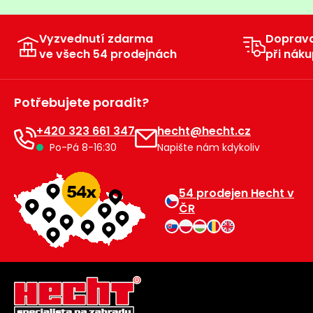
Vyzvednutí zdarma
Doprav
ve všech 54 prodejnách
při náku
Potřebujete poradit?
+420 323 661 347
hecht@hecht.cz
Po-Pá 8-16:30
Napište nám kdykoliv
54 prodejen Hecht v
ČR