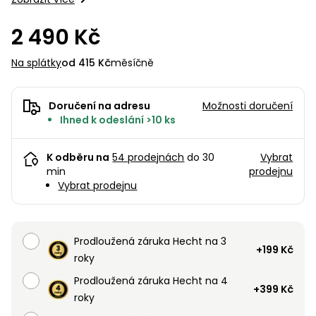
pojezdem
vozíky
Bagry
PROMINENT
větví
do
obrubníky
Příslušenství
Písek
Pytle,
filtrace
2 490 Kč
Příslušenství
do
konve
Vibrační
Přilby
Stíníci
k sekačkám
Špalíkovače
filtrace
desky a
textilie
Soustruhy
Na splátky
od 415 Kč
měsíčně
pěchy
Náhradní
Doplňky
Fukary,
nože
Transportéry,
vysavače
Doručení na adresu
Možnosti doručení
stavební
Ihned k odeslání >10 ks
Zahradní
stroje
Vozíky
Akumulátory
válce
a
Řezačky
K odběru na
54 prodejnách
do 30
Vybrat
kolečka
betonu
min
prodejnu
a
Vybrat prodejnu
Čerpadla
asfaltu
a
vodárny
Měřící
Prodloužená záruka Hecht na 3
přístroje
Postřikovače
+199 Kč
roky
a rosiče
Ventilátory,
Prodloužená záruka Hecht na 4
+399 Kč
klimatizace
Vysokotlaké
roky
čističe