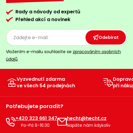
Rady a návody od expertů
Přehled akcí a novinek
Odebírat
Vložením e-mailu souhlasíte se
zpracováním osobních
údajů
.
Vyzvednutí zdarma
Doprav
ve všech 54 prodejnách
při náku
Potřebujete poradit?
+420 323 661 347
hecht@hecht.cz
Po-Pá 8-16:30
Napište nám kdykoliv