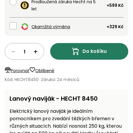
Prodloužená záruka Hecht na 5
Nabíječky
+599 Kč
Ruční
let
nářadí
Příslušenství
Okamžitá výměna
+329 Kč
Rozmetadla
a posypové
vozíky
Topidla
Do košíku
Zametací
stroje
Navijáky
a kladky
Porovnat
Oblíbené
Sněhové
frézy
Kód: HECHT8450
Záruka: 24 měsíců
Sněhová
hrabla,
Lanový naviják - HECHT 8450
škrabky
na led
Elektrický lanový naviják je ideálním
pomocníkem pro zvedání těžkých břemen v
Příslušenství
různých situacích. Nabízí nosnost 250 kg, kterou