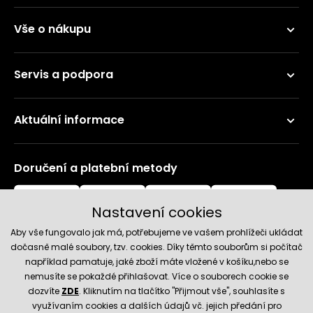
Vše o nákupu
Servis a podpora
Aktuální informace
Doručení a platební metody
Nastavení cookies
Aby vše fungovalo jak má, potřebujeme ve vašem prohlížeči ukládat
dočasně malé soubory, tzv. cookies. Díky těmto souborům si počítač
například pamatuje, jaké zboží máte vložené v košíku,nebo se
nemusíte se pokaždé přihlašovat. Více o souborech cookie se
Spolehlivý obchod
dozvíte
ZDE
. Kliknutím na tlačítko "Přijmout vše", souhlasíte s
využívaním cookies a dalších údajů vč. jejich předání pro