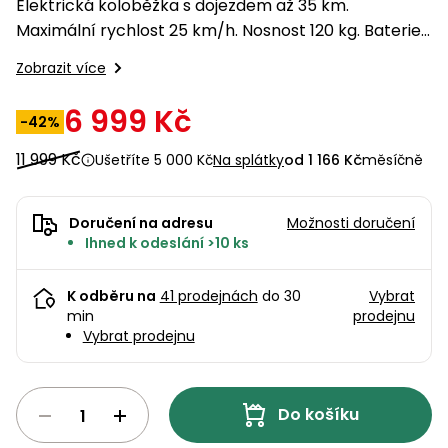
pojezdem
vozíky
Bagry
Elektrická koloběžka s dojezdem až 35 km.
PROMINENT
větví
do
obrubníky
Příslušenství
Písek
Pytle,
Maximální rychlost 25 km/h. Nosnost 120 kg. Baterie
filtrace
Příslušenství
do
konve
36 V / 13 Ah / 500 W.
Vibrační
Přilby
Stíníci
k sekačkám
Špalíkovače
Zobrazit více
filtrace
desky a
textilie
Soustruhy
pěchy
Náhradní
6 999 Kč
Doplňky
Fukary,
-42%
nože
Transportéry,
vysavače
11 999 Kč
stavební
Ušetříte 5 000 Kč
Na splátky
od 1 166 Kč
měsíčně
Zahradní
stroje
Vozíky
Akumulátory
válce
a
Řezačky
Doručení na adresu
Možnosti doručení
kolečka
betonu
Ihned k odeslání >10 ks
a
Čerpadla
asfaltu
a
K odběru na
41 prodejnách
do 30
Vybrat
vodárny
min
prodejnu
Měřící
Vybrat prodejnu
přístroje
Postřikovače
a rosiče
Ventilátory,
klimatizace
Vysokotlaké
Do košíku
čističe