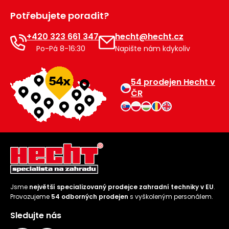
Potřebujete poradit?
+420 323 661 347
hecht@hecht.cz
Po-Pá 8-16:30
Napište nám kdykoliv
54 prodejen Hecht v
ČR
Jsme
největší specializovaný prodejce zahradní techniky v EU
.
Provozujeme
54 odborných prodejen
s vyškoleným personálem.
Sledujte nás