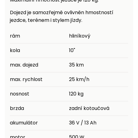
Dojezd je samozřejmě ovlivněn hmostností
jezdce, terénem i stylem jízdy.
rám
hliníkový
kola
10"
max. dojezd
35 km
max. rychlost
25 km/h
nosnost
120 kg
brzda
zadní kotoučová
akumulátor
36 V / 13 Ah
motor
500 W