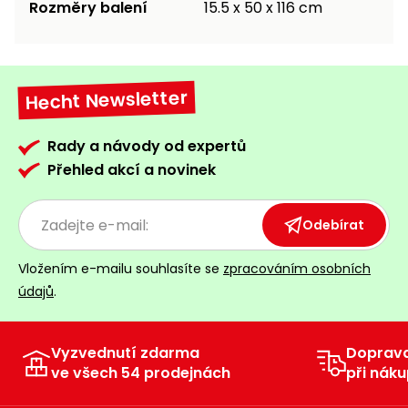
Rozměry balení
15.5 x 50 x 116 cm
Hecht Newsletter
Rady a návody od expertů
Přehled akcí a novinek
Odebírat
Vložením e-mailu souhlasíte se
zpracováním osobních
údajů
.
Vyzvednutí zdarma
Doprav
ve všech 54 prodejnách
při náku