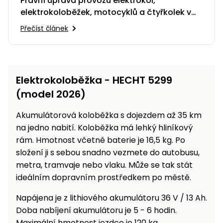
Právní úprava provozu elektrokol,
elektrokoloběžek, motocyklů a čtyřkolek v
ČR
Přečíst článek
Elektrokoloběžka - HECHT 5299
(model 2026)
Akumulátorová koloběžka s dojezdem až 35 km
na jedno nabití. Koloběžka má lehký hliníkový
rám. Hmotnost včetně baterie je 16,5 kg. Po
složení ji s sebou snadno vezmete do autobusu,
metra, tramvaje nebo vlaku. Může se tak stát
ideálním dopravním prostředkem po městě.
Napájena je z lithiového akumulátoru 36 V / 13 Ah.
Doba nabíjení akumulátoru je 5 - 6 hodin.
Maximální hmotnost jezdce je 120 kg.