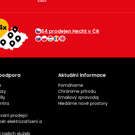
54 prodejen Hecht v ČR
 podpora
Aktuální informace
e
Pomáhame
azy
Chráníme přírodu
íly
Emailový zpravodaj
entra
Hledáme nové prostory
vaní prodejci
ěr elektrozařízení a
 našich služeb