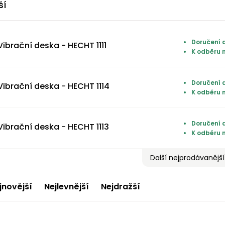
ší
Doručení 
Vibrační deska - HECHT 1111
K odběru 
Doručení 
Vibrační deska - HECHT 1114
K odběru 
Doručení 
Vibrační deska - HECHT 1113
K odběru 
Další nejprodávanější
jnovější
Nejlevnější
Nejdražší