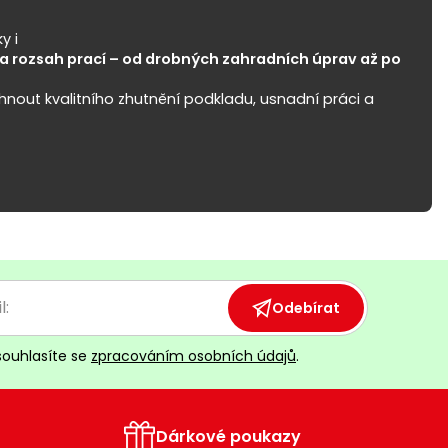
y i
a rozsah prací – od drobných zahradních úprav až po
hnout kvalitního zhutnění podkladu, usnadní práci a
Odebírat
souhlasíte se
zpracováním osobních údajů
.
Dárkové poukazy