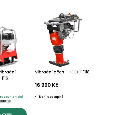
ibrační
Vibrační pěch - HECHT 1118
1116
16 990 Kč
pracovních dní
Není dostupné
rodejně
o košíku