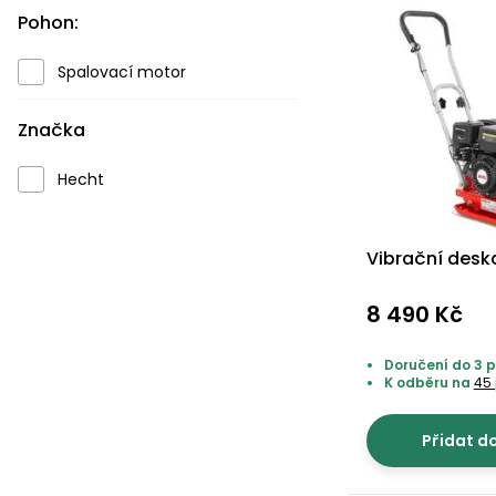
Pohon:
Spalovací motor
Značka
Hecht
Vibrační deska
8 490 Kč
Doručení do 3 
K odběru na
45
Přidat d