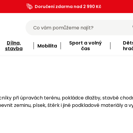
Doručení zdarma nad 2 990 Kč
Dílna,
Sport a volný
Dět
Mobilita
stavba
čas
hra
íky při úpravách terénu, pokládce dlažby, stavbě chodní
it zeminu, písek, štěrk i jiné podkladové materiály a vy