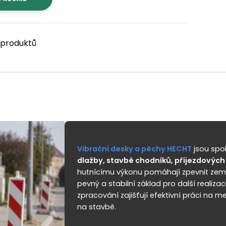
6 produktů
Vibrační desky a pěchy HECHT
jsou spo
dlažby, stavbě chodníků, příjezdových 
hutnícímu výkonu pomáhají zpevnit zeminu
pevný a stabilní základ pro další realiz
zpracování zajišťují efektivní práci na 
na stavbě.