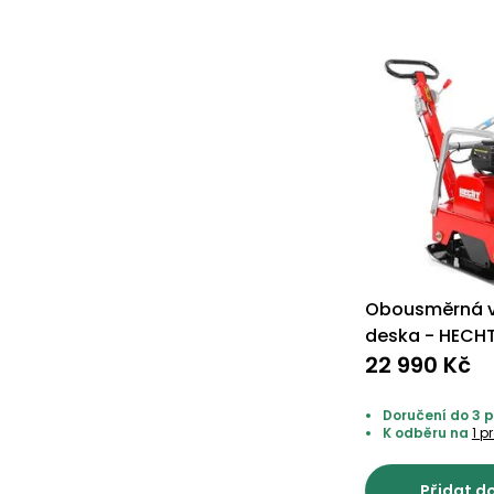
Obousměrná v
deska - HECHT 
22 990 Kč
Doručení do 3 
K odběru na
1 p
Přidat d