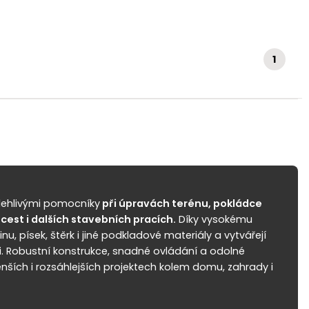
1
lehlivými pomocníky
při úpravách terénu, pokládce
cest i dalších stavebních pracích.
Díky vysokému
, písek, štěrk i jiné podkladové materiály a vytvářejí
aci. Robustní konstrukce, snadné ovládání a odolné
menších i rozsáhlejších projektech kolem domu, zahrady i