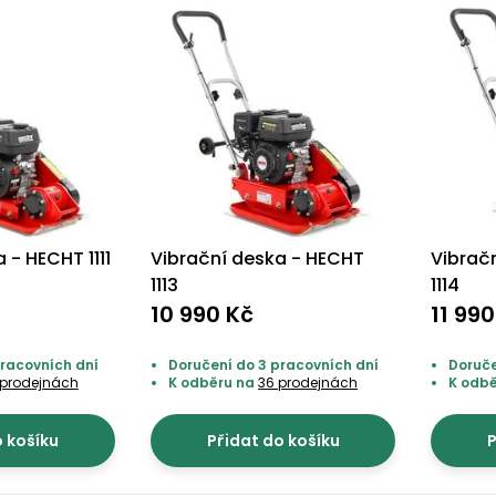
 - HECHT 1111
Vibrační deska - HECHT
Vibrač
1113
1114
10 990 Kč
11 99
pracovních dní
Doručení do 3 pracovních dní
Doruče
 prodejnách
K odběru na
36 prodejnách
K odb
o košíku
Přidat do košíku
P