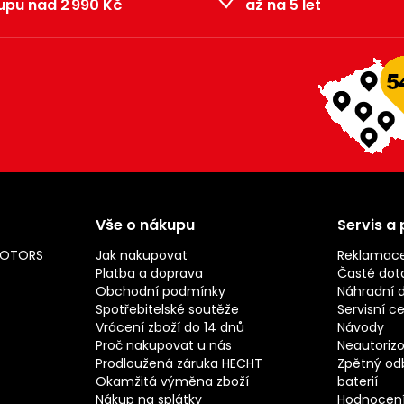
upu nad 2 990 Kč
až na 5 let
Vše o nákupu
Servis a
MOTORS
Jak nakupovat
Reklamac
Platba a doprava
Časté dot
Obchodní podmínky
Náhradní d
Spotřebitelské soutěže
Servisní c
Vrácení zboží do 14 dnů
Návody
Proč nakupovat u nás
Neautorizo
Prodloužená záruka HECHT
Zpětný odb
Okamžitá výměna zboží
baterií
Nákup na splátky
Hodnocení