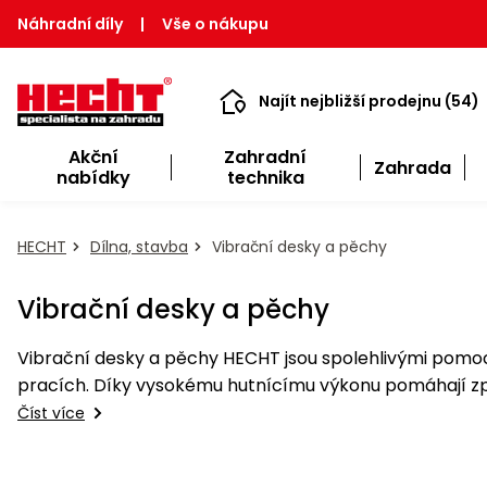
Náhradní díly
|
Vše o nákupu
Najít nejbližší prodejnu (54)
Akční
Zahradní
Zahrada
nabídky
technika
HECHT
Dílna, stavba
Vibrační desky a pěchy
Vibrační desky a pěchy
Vibrační desky a pěchy HECHT jsou spolehlivými pomocn
pracích. Díky vysokému hutnícímu výkonu pomáhají zpevn
Číst více