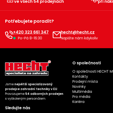
ve všech 54 prodejnách
při nák
Potřebujete poradit?
+420 323 661 347
hecht@hecht.cz
Po-Pá 8-16:30
Napište nám kdykoliv
O společnosti
O společnosti HECHT 
Kontakty
Prodejní místa
Jsme
největší specializovaný
Novinky
prodejce zahradní techniky v EU
.
Multimédia
Provozujeme
54 odborných prodejen
Pro média
s vyškoleným personálem.
Kariéra
Sledujte nás