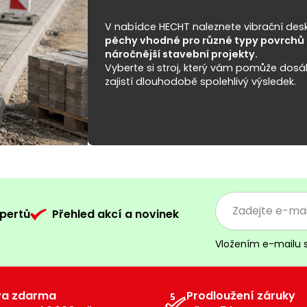
V nabídce HECHT naleznete vibrační desk
pěchy vhodné pro různé typy povrchů 
náročnější stavební projekty.
Vyberte si stroj, který vám pomůže dosá
zajistí dlouhodobě spolehlivý výsledek.
pertů
Přehled akcí a novinek
Vložením e-mailu 
va zdarma
Prodloužení záruky