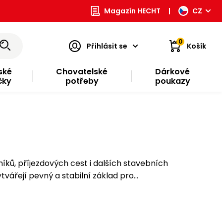
Magazín HECHT
|
CZ
0
Přihlásit se
Košík
ské
Chovatelské
Dárkové
čky
potřeby
poukazy
ků, příjezdových cest i dalších stavebních
tvářejí pevný a stabilní základ pro…